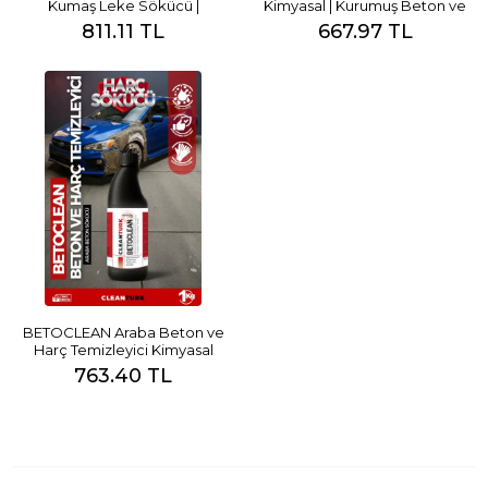
Kumaş Leke Sökücü |
Kimyasal | Kurumuş Beton ve
Konsantre ve Çevre Dostu
Harç Temizleyici
811.11 TL
667.97 TL
Temizleyici
BETOCLEAN Araba Beton ve
Harç Temizleyici Kimyasal
763.40 TL