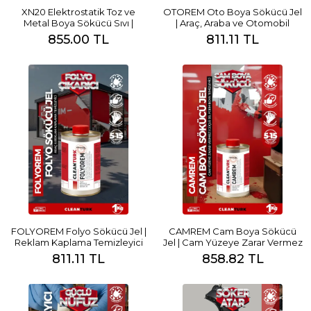
XN20 Elektrostatik Toz ve
OTOREM Oto Boya Sökücü Jel
Metal Boya Sökücü Sıvı |
| Araç, Araba ve Otomobil
Daldırma Tipi Endüstriyel Boya
Kaportası İçin Hızlı Etkili Boya
855.00 TL
811.11 TL
Temizleyici
Temizleyici
FOLYOREM Folyo Sökücü Jel |
CAMREM Cam Boya Sökücü
Reklam Kaplama Temizleyici
Jel | Cam Yüzeye Zarar Vermez
| Güçlü Jel Form Boya
811.11 TL
858.82 TL
Temizleyici