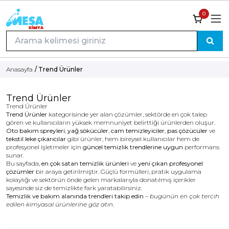
0
Anasayfa
/ Trend Ürünler
Trend Ürünler
Trend Ürünler
Trend Ürünler
kategorisinde yer alan çözümler, sektörde en çok talep
gören ve kullanıcıların yüksek memnuniyet belirttiği ürünlerden oluşur.
Oto bakım spreyleri
,
yağ sökücüler
,
cam temizleyiciler
,
pas çözücüler
ve
tekstil leke çıkarıcılar
gibi ürünler, hem bireysel kullanıcılar hem de
profesyonel işletmeler için
güncel temizlik trendlerine uygun
performans
sunar.
Bu sayfada,
en çok satan temizlik ürünleri
ve
yeni çıkan profesyonel
çözümler
bir araya getirilmiştir. Güçlü formülleri, pratik uygulama
kolaylığı ve sektörün önde gelen markalarıyla donatılmış içerikler
sayesinde siz de temizlikte fark yaratabilirsiniz.
Temizlik ve bakım alanında trendleri takip edin
–
bugünün en çok tercih
edilen kimyasal ürünlerine göz atın
.