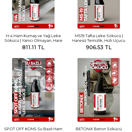
H-4 Ham Kumaş ve Yağ Leke
MS19 Tafta Leke Sökücü |
Sökücü | Yanıcı Olmayan, Hare
Haresiz Temizlik, Hızlı Uçucu
Bırakmaz, Tabanca ile
Çözüm
811.11 TL
906.53 TL
Uygulanabilir
SPOT OFF KONS Su Bazlı Ham
BETONiX Beton Sökücü