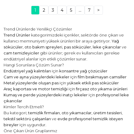
1
2
3
4
5
...
7
>
Trend Ürünlerde Yenilikçi Çözümler
Trend Ürünler
kategorimizdeki içerikler, sektörde öne çıkan ve
kullanıcı memnuniyeti yüksek ürünleri bir araya getiriyor.
Yağ
sökücüler
,
oto bakım spreyleri
,
pas sökücüler
,
leke çıkarıcılar
ve
cam temizleyiciler
gibi ürünler; gerek ev kullanıcıları gerekse
endüstriyel alanlar için etkili çözümler sunar.
Hangi Sorunlara Çözüm Sunar?
Endüstriyel yağ kalıntıları
için
konsantre yağ çözücüler
Cam ve ayna yüzeylerdeki lekeler
için
film bırakmayan camsiller
Metal yüzeylerde oluşan pas
için
yüksek etkili pas sökücüler
Araç kaportası ve motor temizliği
için
fırçasız oto yıkama ürünleri
Kumaş ve perde yüzeylerdeki inatçı lekeler
için
profesyonel leke
çıkarıcılar
Kimler Tercih Etmeli?
Bu kategori;
temizlik firmaları
,
oto yıkamacılar
,
üretim tesisleri
,
tekstil sektörü çalışanları
ve
evde profesyonel temizlik isteyen
bireyler
için uygundur.
Öne Çıkan Ürün Gruplarımız