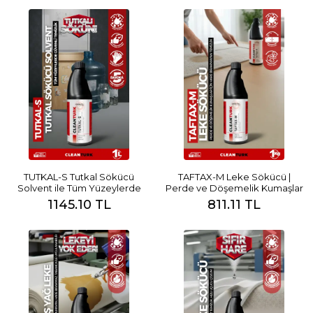
TUTKAL-S Tutkal Sökücü
TAFTAX-M Leke Sökücü |
Solvent ile Tüm Yüzeylerde
Perde ve Döşemelik Kumaşlar
Güvenli Temizlik
İçin Hare Bırakmayan Temizlik
1145.10 TL
811.11 TL