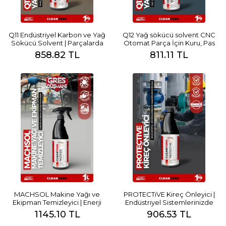
Q11 Endüstriyel Karbon ve Yağ
Q12 Yağ sökücü solvent CNC
Sökücü Solvent | Parçalarda
Otomat Parça İçin Kuru, Pas
Güçlü Yağ & Karbon Temizliği
Önleyici Temizlik
858.82 TL
811.11 TL
MACHSOL Makine Yağı ve
PROTECTiVE Kireç Önleyici |
Ekipman Temizleyici | Enerji
Endüstriyel Sistemlerinizde
Altında Güvenli Kullanım
Maksimum Koruma
1145.10 TL
906.53 TL