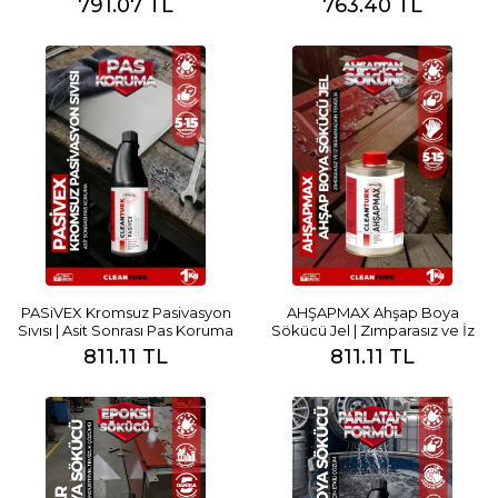
791.07 TL
763.40 TL
PASiVEX Kromsuz Pasivasyon
AHŞAPMAX Ahşap Boya
Sıvısı | Asit Sonrası Pas Koruma
Sökücü Jel | Zımparasız ve İz
Bırakmadan Temizlik
811.11 TL
811.11 TL