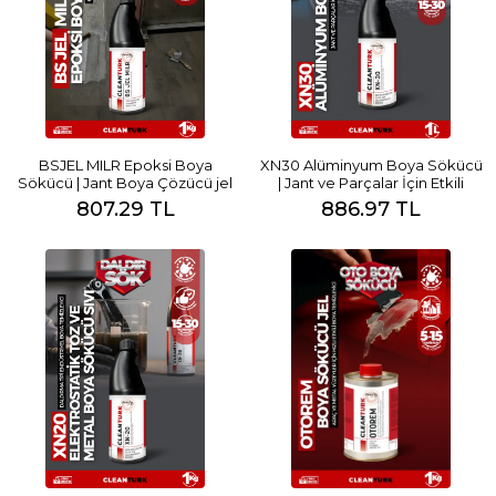
BSJEL MILR Epoksi Boya
XN30 Alüminyum Boya Sökücü
Sökücü | Jant Boya Çözücü jel
| Jant ve Parçalar İçin Etkili
Çözüm
807.29 TL
886.97 TL