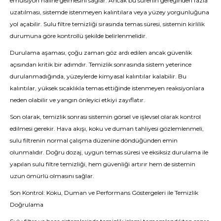
emülsiyon haline gelmesini sağlar. Ancak bu sürenin gereğinden fazla
uzatılması, sistemde istenmeyen kalıntılara veya yüzey yorgunluğuna
yol açabilir. Sulu filtre temizliği sırasında temas süresi, sistemin kirlilik
durumuna göre kontrollü şekilde belirlenmelidir.
Durulama aşaması, çoğu zaman göz ardı edilen ancak güvenlik
açısından kritik bir adımdır. Temizlik sonrasında sistem yeterince
durulanmadığında, yüzeylerde kimyasal kalıntılar kalabilir. Bu
kalıntılar, yüksek sıcaklıkla temas ettiğinde istenmeyen reaksiyonlara
neden olabilir ve yangın önleyici etkiyi zayıflatır.
Son olarak, temizlik sonrası sistemin görsel ve işlevsel olarak kontrol
edilmesi gerekir. Hava akışı, koku ve duman tahliyesi gözlemlenmeli,
sulu filtrenin normal çalışma düzenine döndüğünden emin
olunmalıdır. Doğru dozaj, uygun temas süresi ve eksiksiz durulama ile
yapılan sulu filtre temizliği, hem güvenliği artırır hem de sistemin
uzun ömürlü olmasını sağlar.
Son Kontrol: Koku, Duman ve Performans Göstergeleri ile Temizlik
Doğrulama