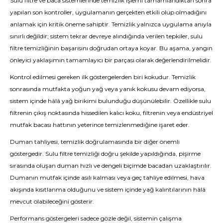
Sulu filtre ve baca sistemlerinde temizlik işlemi tamamlandıktan sonra
yapılan son kontroller, uygulamanın gerçekten etkili olup olmadığını
anlamak için kritik öneme sahiptir. Temizlik yalnızca uygulama anıyla
sınırlı değildir; sistem tekrar devreye alındığında verilen tepkiler, sulu
filtre temizliğinin başarısını doğrudan ortaya koyar. Bu aşama, yangın
önleyici yaklaşımın tamamlayıcı bir parçası olarak değerlendirilmelidir.
Kontrol edilmesi gereken ilk göstergelerden biri kokudur. Temizlik
sonrasında mutfakta yoğun yağ veya yanık kokusu devam ediyorsa,
sistem içinde hâlâ yağ birikimi bulunduğu düşünülebilir. Özellikle sulu
filtrenin çıkış noktasında hissedilen kalıcı koku, filtrenin veya endüstriyel
mutfak bacası hattının yeterince temizlenmediğine işaret eder.
Duman tahliyesi, temizlik doğrulamasında bir diğer önemli
göstergedir. Sulu filtre temizliği doğru şekilde yapıldığında, pişirme
sırasında oluşan duman hızlı ve dengeli biçimde bacadan uzaklaştırılır.
Dumanın mutfak içinde asılı kalması veya geç tahliye edilmesi, hava
akışında kısıtlanma olduğunu ve sistem içinde yağ kalıntılarının hâlâ
mevcut olabileceğini gösterir.
Performans göstergeleri sadece gözle değil, sistemin çalışma