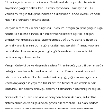
filtrenin çalışma verimini korur. Belirli aralıklarla yapılan temizlik
sayesinde, yağ tabakası henüz kalınlaşmadan uzaklaştırılır. Bu
yaklaşım, yağın tutuşma noktasına ulaşmasını engelleyerek yangın
riskinin artmasının önüne geçer.
Periyodik temizlik planı oluşturulurken, mutfağın çalışma yoğunluğu
mutlaka dikkate alınmalıdır. Kızartma ve ızgara ağırlıklı çalışan
endüstriyel mutfak bacası sistemlerinde yağ yükü daha fazladır ve
temizlik aralıklarının buna göre kısaltılması gerekir. Plansız yapılan
temizlikler, kısa vadede yeterli gibi görünse de uzun vadede risk
oluşturmaya devam eder.
Yangın önleyici bir yaklaşımda sadece filtrenin değil, sulu filtrenin bağlı
olduğu hava kanalları ve baca hattının da düzenli olarak kontrol
edilmesi önemlidir. Bu alanlarda biriken yağ, çoğu zaman gözden
kaçsa da yangının yayılma hızını artıran temel etkenlerden biridir.
Bütüncül bir bakım anlayışı, sistemin tamamının güvenliğini sağlar.
Sonuç olarak düzenli bakım ve periyodik temizlik planı, sulu filtre
sistemlerinin güvenli şekilde çalışmasının temelidir. Bu plan, sadece
mevcut sorunları gidermek için değil, ileride oluşabilecek riskleri