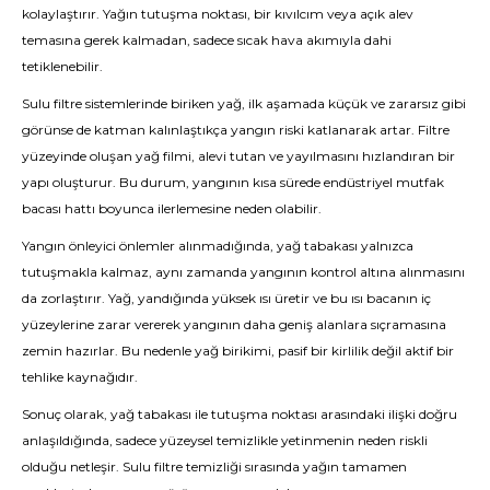
kolaylaştırır. Yağın tutuşma noktası, bir kıvılcım veya açık alev
temasına gerek kalmadan, sadece sıcak hava akımıyla dahi
tetiklenebilir.
Sulu filtre sistemlerinde biriken yağ, ilk aşamada küçük ve zararsız gibi
görünse de katman kalınlaştıkça yangın riski katlanarak artar. Filtre
yüzeyinde oluşan yağ filmi, alevi tutan ve yayılmasını hızlandıran bir
yapı oluşturur. Bu durum, yangının kısa sürede endüstriyel mutfak
bacası hattı boyunca ilerlemesine neden olabilir.
Yangın önleyici önlemler alınmadığında, yağ tabakası yalnızca
tutuşmakla kalmaz, aynı zamanda yangının kontrol altına alınmasını
da zorlaştırır. Yağ, yandığında yüksek ısı üretir ve bu ısı bacanın iç
yüzeylerine zarar vererek yangının daha geniş alanlara sıçramasına
zemin hazırlar. Bu nedenle yağ birikimi, pasif bir kirlilik değil aktif bir
tehlike kaynağıdır.
Sonuç olarak, yağ tabakası ile tutuşma noktası arasındaki ilişki doğru
anlaşıldığında, sadece yüzeysel temizlikle yetinmenin neden riskli
olduğu netleşir. Sulu filtre temizliği sırasında yağın tamamen