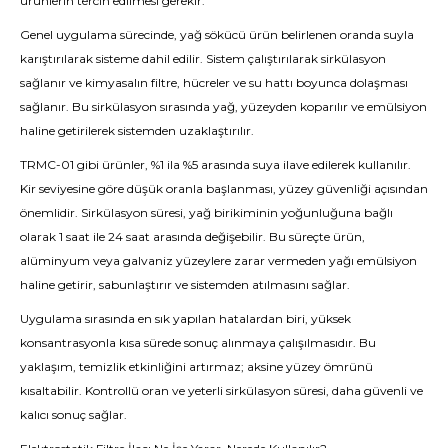
ürünlerin tercih edilmesi gerekir.
Genel uygulama sürecinde,
yağ sökücü
ürün belirlenen oranda suyla
karıştırılarak sisteme dahil edilir. Sistem çalıştırılarak sirkülasyon
sağlanır ve kimyasalın filtre, hücreler ve su hattı boyunca dolaşması
sağlanır. Bu sirkülasyon sırasında yağ, yüzeyden koparılır ve emülsiyon
haline getirilerek sistemden uzaklaştırılır.
TRMC-01 gibi ürünler, %1 ila %5 arasında suya ilave edilerek kullanılır.
Kir seviyesine göre düşük oranla başlanması, yüzey güvenliği açısından
önemlidir. Sirkülasyon süresi, yağ birikiminin yoğunluğuna bağlı
olarak 1 saat ile 24 saat arasında değişebilir. Bu süreçte ürün,
alüminyum veya galvaniz yüzeylere zarar vermeden yağı emülsiyon
haline getirir, sabunlaştırır ve sistemden atılmasını sağlar.
Uygulama sırasında en sık yapılan hatalardan biri, yüksek
konsantrasyonla kısa sürede sonuç alınmaya çalışılmasıdır. Bu
yaklaşım, temizlik etkinliğini artırmaz; aksine yüzey ömrünü
kısaltabilir. Kontrollü oran ve yeterli sirkülasyon süresi, daha güvenli ve
kalıcı sonuç sağlar.