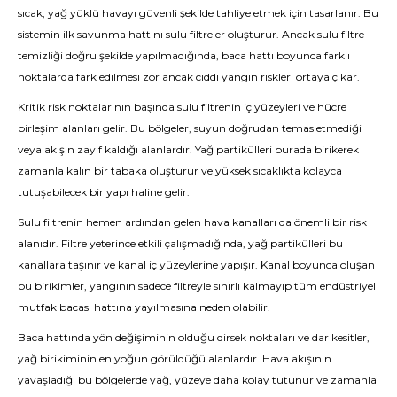
sıcak, yağ yüklü havayı güvenli şekilde tahliye etmek için tasarlanır. Bu
sistemin ilk savunma hattını sulu filtreler oluşturur. Ancak sulu filtre
temizliği doğru şekilde yapılmadığında, baca hattı boyunca farklı
noktalarda fark edilmesi zor ancak ciddi yangın riskleri ortaya çıkar.
Kritik risk noktalarının başında sulu filtrenin iç yüzeyleri ve hücre
birleşim alanları gelir. Bu bölgeler, suyun doğrudan temas etmediği
veya akışın zayıf kaldığı alanlardır. Yağ partikülleri burada birikerek
zamanla kalın bir tabaka oluşturur ve yüksek sıcaklıkta kolayca
tutuşabilecek bir yapı haline gelir.
Sulu filtrenin hemen ardından gelen hava kanalları da önemli bir risk
alanıdır. Filtre yeterince etkili çalışmadığında, yağ partikülleri bu
kanallara taşınır ve kanal iç yüzeylerine yapışır. Kanal boyunca oluşan
bu birikimler, yangının sadece filtreyle sınırlı kalmayıp tüm endüstriyel
mutfak bacası hattına yayılmasına neden olabilir.
Baca hattında yön değişiminin olduğu dirsek noktaları ve dar kesitler,
yağ birikiminin en yoğun görüldüğü alanlardır. Hava akışının
yavaşladığı bu bölgelerde yağ, yüzeye daha kolay tutunur ve zamanla