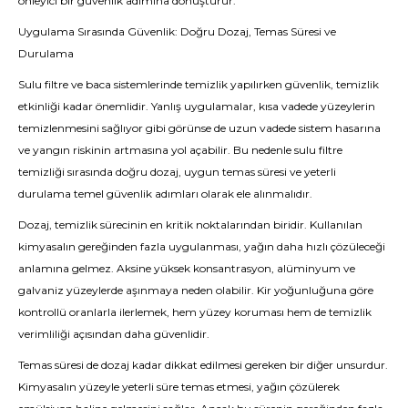
önleyici bir güvenlik adımına dönüştürür.
Uygulama Sırasında Güvenlik: Doğru Dozaj, Temas Süresi ve
Durulama
Sulu filtre ve baca sistemlerinde temizlik yapılırken güvenlik, temizlik
etkinliği kadar önemlidir. Yanlış uygulamalar, kısa vadede yüzeylerin
temizlenmesini sağlıyor gibi görünse de uzun vadede sistem hasarına
ve yangın riskinin artmasına yol açabilir. Bu nedenle sulu filtre
temizliği sırasında doğru dozaj, uygun temas süresi ve yeterli
durulama temel güvenlik adımları olarak ele alınmalıdır.
Dozaj, temizlik sürecinin en kritik noktalarından biridir. Kullanılan
kimyasalın gereğinden fazla uygulanması, yağın daha hızlı çözüleceği
anlamına gelmez. Aksine yüksek konsantrasyon, alüminyum ve
galvaniz yüzeylerde aşınmaya neden olabilir. Kir yoğunluğuna göre
kontrollü oranlarla ilerlemek, hem yüzey koruması hem de temizlik
verimliliği açısından daha güvenlidir.
Temas süresi de dozaj kadar dikkat edilmesi gereken bir diğer unsurdur.
Kimyasalın yüzeyle yeterli süre temas etmesi, yağın çözülerek