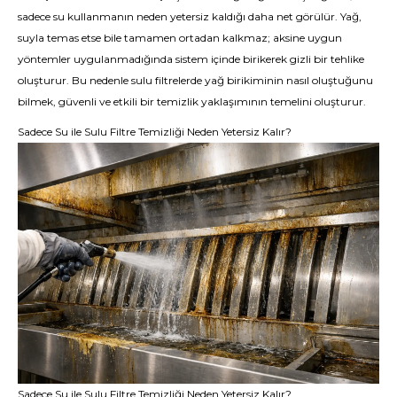
sadece su kullanmanın neden yetersiz kaldığı daha net görülür. Yağ,
suyla temas etse bile tamamen ortadan kalkmaz; aksine uygun
yöntemler uygulanmadığında sistem içinde birikerek gizli bir tehlike
oluşturur. Bu nedenle sulu filtrelerde yağ birikiminin nasıl oluştuğunu
bilmek, güvenli ve etkili bir temizlik yaklaşımının temelini oluşturur.
Sadece Su ile Sulu Filtre Temizliği Neden Yetersiz Kalır?
Sadece Su ile Sulu Filtre Temizliği Neden Yetersiz Kalır?