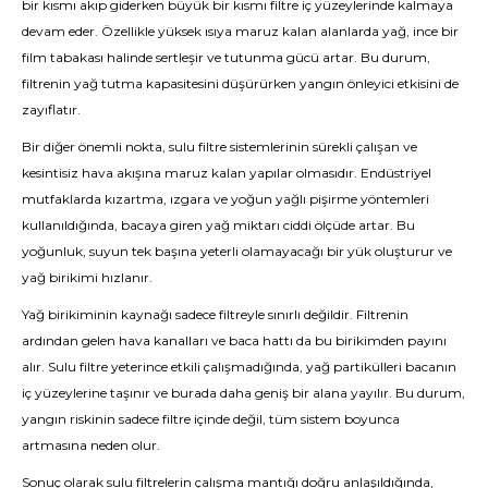
bir kısmı akıp giderken büyük bir kısmı filtre iç yüzeylerinde kalmaya
devam eder. Özellikle yüksek ısıya maruz kalan alanlarda yağ, ince bir
film tabakası halinde sertleşir ve tutunma gücü artar. Bu durum,
filtrenin yağ tutma kapasitesini düşürürken yangın önleyici etkisini de
zayıflatır.
Bir diğer önemli nokta, sulu filtre sistemlerinin sürekli çalışan ve
kesintisiz hava akışına maruz kalan yapılar olmasıdır. Endüstriyel
mutfaklarda kızartma, ızgara ve yoğun yağlı pişirme yöntemleri
kullanıldığında, bacaya giren yağ miktarı ciddi ölçüde artar. Bu
yoğunluk, suyun tek başına yeterli olamayacağı bir yük oluşturur ve
yağ birikimi hızlanır.
Yağ birikiminin kaynağı sadece filtreyle sınırlı değildir. Filtrenin
ardından gelen hava kanalları ve baca hattı da bu birikimden payını
alır. Sulu filtre yeterince etkili çalışmadığında, yağ partikülleri bacanın
iç yüzeylerine taşınır ve burada daha geniş bir alana yayılır. Bu durum,
yangın riskinin sadece filtre içinde değil, tüm sistem boyunca
artmasına neden olur.
Sonuç olarak sulu filtrelerin çalışma mantığı doğru anlaşıldığında,