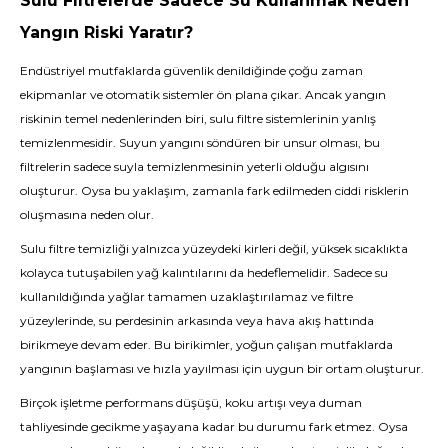
Sulu Filtrelerde Sadece Su Kullanmak Neden
Yangın Riski Yaratır?
Endüstriyel mutfaklarda güvenlik denildiğinde çoğu zaman
ekipmanlar ve otomatik sistemler ön plana çıkar. Ancak yangın
riskinin temel nedenlerinden biri, sulu filtre sistemlerinin yanlış
temizlenmesidir. Suyun yangını söndüren bir unsur olması, bu
filtrelerin sadece suyla temizlenmesinin yeterli olduğu algısını
oluşturur. Oysa bu yaklaşım, zamanla fark edilmeden ciddi risklerin
oluşmasına neden olur.
Sulu filtre temizliği yalnızca yüzeydeki kirleri değil, yüksek sıcaklıkta
kolayca tutuşabilen yağ kalıntılarını da hedeflemelidir. Sadece su
kullanıldığında yağlar tamamen uzaklaştırılamaz ve filtre
yüzeylerinde, su perdesinin arkasında veya hava akış hattında
birikmeye devam eder. Bu birikimler, yoğun çalışan mutfaklarda
yangının başlaması ve hızla yayılması için uygun bir ortam oluşturur.
Birçok işletme performans düşüşü, koku artışı veya duman
tahliyesinde gecikme yaşayana kadar bu durumu fark etmez. Oysa