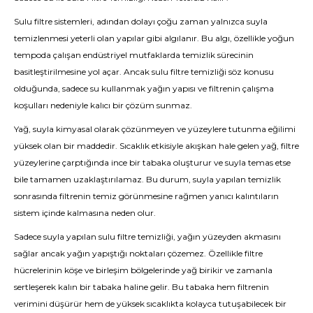
Sulu filtre sistemleri, adından dolayı çoğu zaman yalnızca suyla
temizlenmesi yeterli olan yapılar gibi algılanır. Bu algı, özellikle yoğun
tempoda çalışan endüstriyel mutfaklarda temizlik sürecinin
basitleştirilmesine yol açar. Ancak sulu filtre temizliği söz konusu
olduğunda, sadece su kullanmak yağın yapısı ve filtrenin çalışma
koşulları nedeniyle kalıcı bir çözüm sunmaz.
Yağ, suyla kimyasal olarak çözünmeyen ve yüzeylere tutunma eğilimi
yüksek olan bir maddedir. Sıcaklık etkisiyle akışkan hale gelen yağ, filtre
yüzeylerine çarptığında ince bir tabaka oluşturur ve suyla temas etse
bile tamamen uzaklaştırılamaz. Bu durum, suyla yapılan temizlik
sonrasında filtrenin temiz görünmesine rağmen yanıcı kalıntıların
sistem içinde kalmasına neden olur.
Sadece suyla yapılan sulu filtre temizliği, yağın yüzeyden akmasını
sağlar ancak yağın yapıştığı noktaları çözemez. Özellikle filtre
hücrelerinin köşe ve birleşim bölgelerinde yağ birikir ve zamanla
sertleşerek kalın bir tabaka haline gelir. Bu tabaka hem filtrenin
verimini düşürür hem de yüksek sıcaklıkta kolayca tutuşabilecek bir