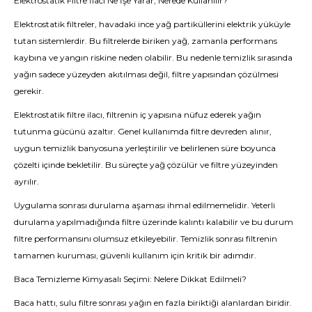
Elektrostatik Filtre İlacı Ne İşe Yarar, Nerede Kullanılır?
Elektrostatik filtreler, havadaki ince yağ partiküllerini elektrik yüküyle
tutan sistemlerdir. Bu filtrelerde biriken yağ, zamanla performans
kaybına ve yangın riskine neden olabilir. Bu nedenle temizlik sırasında
yağın sadece yüzeyden akıtılması değil, filtre yapısından çözülmesi
gerekir.
Elektrostatik filtre ilacı, filtrenin iç yapısına nüfuz ederek yağın
tutunma gücünü azaltır. Genel kullanımda filtre devreden alınır,
uygun temizlik banyosuna yerleştirilir ve belirlenen süre boyunca
çözelti içinde bekletilir. Bu süreçte yağ çözülür ve filtre yüzeyinden
ayrılır.
Uygulama sonrası durulama aşaması ihmal edilmemelidir. Yeterli
durulama yapılmadığında filtre üzerinde kalıntı kalabilir ve bu durum
filtre performansını olumsuz etkileyebilir. Temizlik sonrası filtrenin
tamamen kuruması, güvenli kullanım için kritik bir adımdır.
Baca Temizleme Kimyasalı Seçimi: Nelere Dikkat Edilmeli?
Baca hattı, sulu filtre sonrası yağın en fazla biriktiği alanlardan biridir.