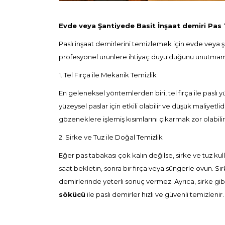
Evde veya Şantiyede Basit İnşaat demiri
Pas 
Paslı inşaat demirlerini temizlemek için evde veya ş
profesyonel ürünlere ihtiyaç duyulduğunu unutmam
1. Tel Fırça ile Mekanik Temizlik
En geleneksel yöntemlerden biri, tel fırça ile paslı 
yüzeysel paslar için etkili olabilir ve düşük maliye
gözeneklere işlemiş kısımlarını çıkarmak zor olabili
2. Sirke ve Tuz ile Doğal Temizlik
Eğer pas tabakası çok kalın değilse, sirke ve tuz kull
saat bekletin, sonra bir fırça veya süngerle ovun. Si
demirlerinde yeterli sonuç vermez. Ayrıca, sirke gi
sökücü
ile paslı demirler hızlı ve güvenli temizlenir.