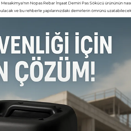
e Mesakimya'nın Nopas Rebar İnşaat Demiri Pas Sökücü ürününün nasıl
bulacak ve bu rehberle yapılarınızdaki demirlerin ömrünü uzatabilecek