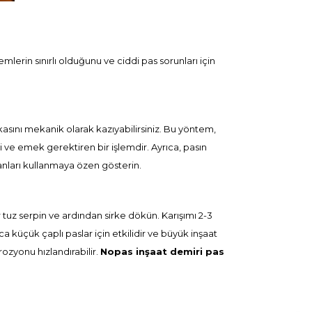
erin sınırlı olduğunu ve ciddi pas sorunları için
akasını mekanik olarak kazıyabilirsiniz. Bu yöntem,
i ve emek gerektiren bir işlemdir. Ayrıca, pasın
manları kullanmaya özen gösterin.
r tuz serpin ve ardından sirke dökün. Karışımı 2-3
a küçük çaplı paslar için etkilidir ve büyük inşaat
ozyonu hızlandırabilir.
Nopas inşaat demiri pas