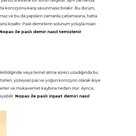
alnızca estetik bir sorun değildir; aynı zamanda
azla korozyona karşı savunmasız bırakır. Bu durum,
namaz ve bu da yapıların zamanla çatlamasına, hatta
ü kısaltır. Paslı demirlerin solunum yoluyla insan
Nopas ile paslı demir nasıl temizlenir
bekletildiğinde veya temel atma süreci uzadığında bu
 türleri, yüzeysel pas ve yoğun korozyon olarak ikiye
 ilerler ve mukavemet kaybına neden olur. Ayrıca,
eyebilir.
Nopas ile paslı inşaat demiri nasıl