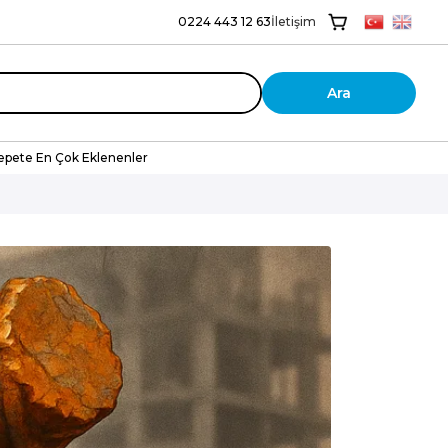
0224 443 12 63
İletişim
Ara
epete En Çok Eklenenler