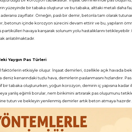
şturduğu bir korozyon tabakasıdır. İnşaat demirlerinde pas oluşumu, y
irin yüzeyinde bir tabaka oluşturur ve bu tabaka, alttaki metali daha f
aderansı zayıflatır. Örneğin, paslı bir demir, betonla tam olarak tutu
, betonun içinde korozyon sürecini devam ettirir ve bu, yapıların ömrün
partikülleri havaya karışarak solunum yolu hastalıklarını tetikleyebilir.
rak anlatılmaktadır.
eki Yaygın Pas Türleri
l faktörlerin etkisiyle oluşur. İnşaat demirleri, özellikle açık havada 
deniz kenarındaki tuzlu hava, demirlerin paslanmasını hızlandırır. Pas
afif bir tabaka oluştururken, yoğun korozyon, demirin iç yapısına kadar
eya yanlış eğimli borular, nem birikimini artırarak pas oluşumunu tetikl
ine tutun ve bekleyin yenilenmiş demirler artık beton atmaya hazırdır.