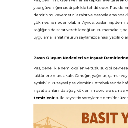
Pas, demirin oksijen ve nemle tepkimeye girerek olu
yapı güvenliğini ciddi şekilde tehdit eder. Pas, dem
demirin mukavemetini azaltır ve betonla arasındaki 
çökmesine neden olabilir. Ayrıca, paslanmış demirler
sağlığına da zarar verebileceği unutulmamalıdır; pas 
uygulamalı anlatımı ürün sayfamızda nasıl yapılır ola
Pasın Oluşum Nedenleri ve İnşaat Demirlerind
Pas, genellikle nem, oksijen ve tuzlu su gibi çevrese
faktörlere maruz kalır. Örneğin, yağmur, çamur veya 
ayrılabilir. Yüzeysel pas, demirin üst tabakasında h
inşaat alanlarında ağaç köklerinin borulara sızması v
temizlenir
su ile seyreltin spreyleme demirler üzer