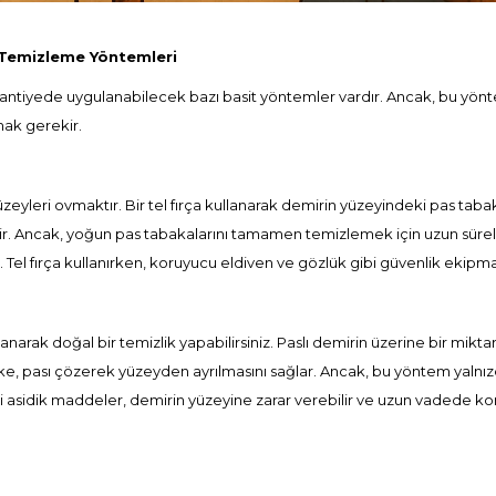
Temizleme Yöntemleri
antiyede uygulanabilecek bazı basit yöntemler vardır. Ancak, bu yönteml
ak gerekir.
yüzeyleri ovmaktır. Bir tel fırça kullanarak demirin yüzeyindeki pas tab
tlidir. Ancak, yoğun pas tabakalarını tamamen temizlemek için uzun sürel
r. Tel fırça kullanırken, koruyucu eldiven ve gözlük gibi güvenlik ekip
anarak doğal bir temizlik yapabilirsiniz. Paslı demirin üzerine bir mikta
rke, pası çözerek yüzeyden ayrılmasını sağlar. Ancak, bu yöntem yalnızc
bi asidik maddeler, demirin yüzeyine zarar verebilir ve uzun vadede kor