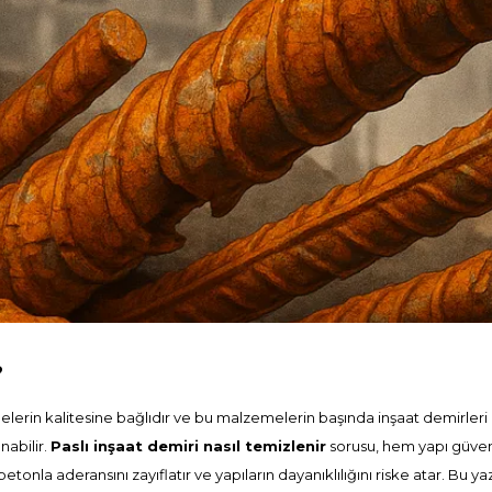
?
elerin kalitesine bağlıdır ve bu malzemelerin başında inşaat demirleri 
nabilir.
Paslı inşaat demiri nasıl temizlenir
sorusu, hem yapı güvenl
tonla aderansını zayıflatır ve yapıların dayanıklılığını riske atar. Bu y