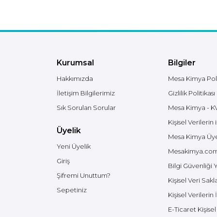
çözümlerimiz boru hattında tortu
bırakmaz ve emiş motorlarını
koruyan köpürmeyen formülüyle
öne çıkar. Aşağıda,
zeminlerinizdeki kondisyonu
yeniden kazanmanızı sağlayacak
teknik detayları ve uygulama
rehberimizi
Kurumsal
bulabilirsiniz.&nbsp;Endüstriyel
Bilgiler
Zemin Yönetimi: Ağır Yağ, Lastik İzi
ve Kimyasal Blokajların
Hakkımızda
Mesa Kimya Poli
Profesyonel TasfiyesiEndüstriyel
İletişim Bilgilerimiz
tesislerde, depo alanlarında ve
Gizlilik Politikası
üretim hatlarında zemin sağlığı;
Sık Sorulan Sorular
Mesa Kimya - K
hem iş güvenliği standartlarının
korunması hem de operasyonel
Kişisel Verileri
verimliliğin sürdürülmesi adına
Üyelik
kritik bir parametredir. Fabrika
Mesa Kimya Üyel
zeminlerinde zamanla biriken
Yeni Üyelik
gres yağları, forklift lastiklerinden
Mesakimya.com 
kopan polimer kalıntıları ve
Giriş
ortamdaki tozla birleşerek
Bilgi Güvenliği
kemikleşen kir tabakaları, standart
Şifremi Unuttum?
temizlik yöntemleriyle çözülemez
Kişisel Veri Sa
bir hale gelir. Bu birikintiler, zemin
Sepetiniz
yüzeyindeki sürtünme katsayısını
Kişisel Veriler
düşürerek iş kazalarına davetiye
çıkarırken, aynı zamanda epoksi
E-Ticaret Kişis