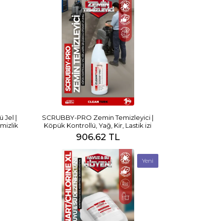
Jel |
SCRUBBY-PRO Zemin Temizleyici |
mizlik
Köpük Kontrollü, Yağ, Kir, Lastik izi
Çözücü, Otomat Uyumlu
906.62 TL
Yeni