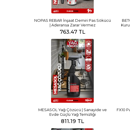
NOPAS REBAR İnşaat Demiri Pas Sökücü
BET
| Aderansa Zarar Vermez
Kuru
763.47 TL
MESASOL Yağ Çözücü | Sanayide ve
FX10 Pa
Evde Güçlü Yağ Temizliği
811.19 TL