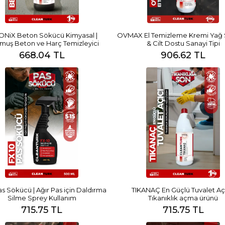
ONiX Beton Sökücü Kimyasal |
OVMAX El Temizleme Kremi Yağ
muş Beton ve Harç Temizleyici
& Cilt Dostu Sanayi Tipi
668.04 TL
906.62 TL
s Sökücü | Ağır Pas için Daldırma
TIKANAÇ En Güçlü Tuvalet Açı
Silme Sprey Kullanım
Tıkanıklık açma ürünü
715.75 TL
715.75 TL