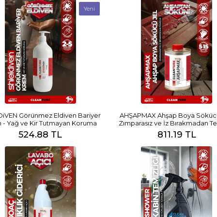
Yeni
DiVEN Görünmez Eldiven Bariyer
AHŞAPMAX Ahşap Boya Sökücü 
 - Yağ ve Kir Tutmayan Koruma
Zımparasız ve İz Bırakmadan Te
524.88 TL
811.19 TL