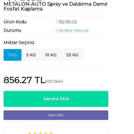
METALON-AUTO Sprey ve Daldırma Demir
Fosfat Kaplama
Ürün Kodu
: 152.151.03
Durumu
:
Stokta Mevcut
Miktar Seçiniz
1 KG
5 KG
10 KG
25 KG
856.27 TL
KDV Dahil
Sepete Ekle
Soru Sor