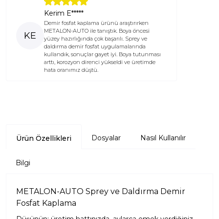
Kerim E*****
Demir fosfat kaplama ürünü araştırırken
METALON-AUTO ile tanıştık. Boya öncesi
KE
yüzey hazırlığında çok başarılı. Sprey ve
daldırma demir fosfat uygulamalarında
kullandık, sonuçlar gayet iyi. Boya tutunması
arttı, korozyon direnci yükseldi ve üretimde
hata oranımız düştü.
Dosyalar
Nasıl Kullanılır
Ürün Özellikleri
Bilgi
METALON-AUTO Sprey ve Daldırma Demir
Fosfat Kaplama