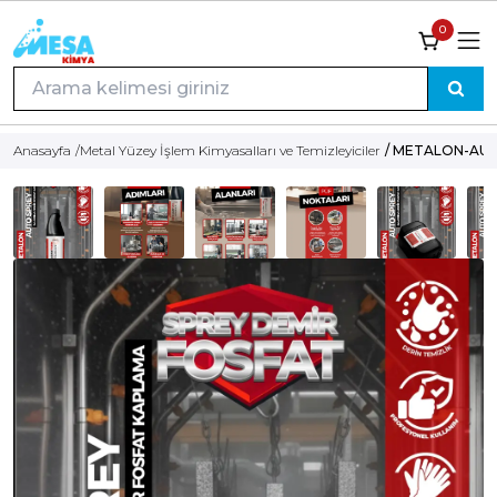
0
Anasayfa
/
Metal Yüzey İşlem Kimyasalları ve Temizleyiciler
/ METALON-AUTO