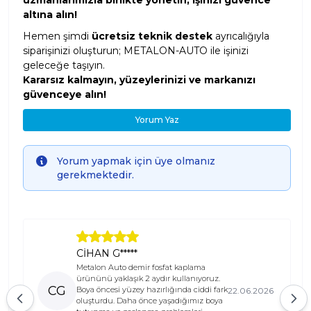
uzmanlarımızla birlikte yönetin, işinizi güvence
altına alın!
Hemen şimdi
ücretsiz teknik destek
ayrıcalığıyla
siparişinizi oluşturun; METALON-AUTO ile işinizi
geleceğe taşıyın.
Kararsız kalmayın, yüzeylerinizi ve markanızı
güvenceye alın!
Yorum Yaz
Info
Yorum yapmak için üye olmanız
gerekmektedir.
CİHAN G*****
Metalon Auto demir fosfat kaplama
ürününü yaklaşık 2 aydır kullanıyoruz.
CG
Boya öncesi yüzey hazırlığında ciddi fark
22.06.2026
oluşturdu. Daha önce yaşadığımız boya