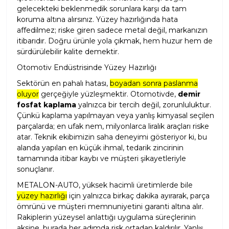
gelecekteki beklenmedik sorunlara karşı da tam
koruma altına alırsınız. Yüzey hazırlığında hata
affedilmez; riske giren sadece metal değil, markanızın
itibarıdır. Doğru ürünle yola çıkmak, hem huzur hem de
sürdürülebilir kalite demektir.
Otomotiv Endüstrisinde Yüzey Hazırlığı
Sektörün en pahalı hatası,
boyadan sonra paslanma
oluyor
gerçeğiyle yüzleşmektir. Otomotivde,
demir
fosfat kaplama
yalnızca bir tercih değil, zorunluluktur.
Çünkü kaplama yapılmayan veya yanlış kimyasal seçilen
parçalarda; en ufak nem, milyonlarca liralık araçları riske
atar. Teknik ekibimizin saha deneyimi gösteriyor ki, bu
alanda yapılan en küçük ihmal, tedarik zincirinin
tamamında itibar kaybı ve müşteri şikayetleriyle
sonuçlanır.
METALON-AUTO, yüksek hacimli üretimlerde bile
yüzey hazırlığı
için yalnızca birkaç dakika ayırarak, parça
ömrünü ve müşteri memnuniyetini garanti altına alır.
Rakiplerin yüzeysel anlattığı uygulama süreçlerinin
aksine, burada her adımda risk ortadan kaldırılır. Yanlış