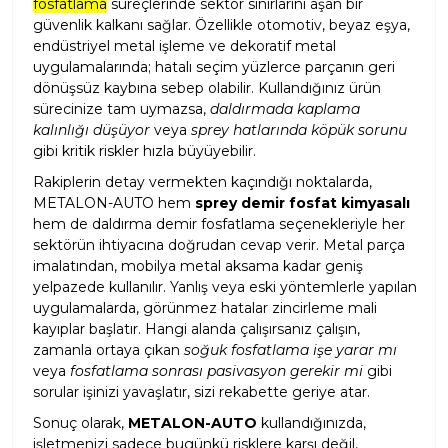
fosfatlama
süreçlerinde sektör sınırlarını aşan bir
güvenlik kalkanı sağlar. Özellikle otomotiv, beyaz eşya,
endüstriyel metal işleme ve dekoratif metal
uygulamalarında; hatalı seçim yüzlerce parçanın geri
dönüşsüz kaybına sebep olabilir. Kullandığınız ürün
sürecinize tam uymazsa,
daldırmada kaplama
kalınlığı düşüyor
veya
sprey hatlarında köpük sorunu
gibi kritik riskler hızla büyüyebilir.
Rakiplerin detay vermekten kaçındığı noktalarda,
METALON-AUTO hem
sprey demir fosfat kimyasalı
hem de daldırma demir fosfatlama seçenekleriyle her
sektörün ihtiyacına doğrudan cevap verir. Metal parça
imalatından, mobilya metal aksama kadar geniş
yelpazede kullanılır. Yanlış veya eski yöntemlerle yapılan
uygulamalarda, görünmez hatalar zincirleme mali
kayıplar başlatır. Hangi alanda çalışırsanız çalışın,
zamanla ortaya çıkan
soğuk fosfatlama işe yarar mı
veya
fosfatlama sonrası pasivasyon gerekir mi
gibi
sorular işinizi yavaşlatır, sizi rekabette geriye atar.
Sonuç olarak,
METALON-AUTO
kullandığınızda,
işletmenizi sadece bugünkü risklere karşı değil,