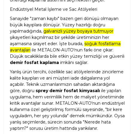
önerdiği kaplama sistemini seçmekten geçer.
Endüstriyel Metal İşleme ve Sac Atölyeleri
Sanayide "zaman kaybı" bazen geri dönüşü olmayan
büyük kayıplara dönüşür. Yüzey hazırlığı doğru
yapılmadığında,
galvanizli yüzey boyaya tutmuyor
şikayetleri kaçınılmaz bir şekilde üretiminizin her
aşamasına sirayet eder. İşte burada,
soğuk fosfatlama
avantajları
ile METALON-AUTO'nun farkı öne çıkar:
Düşük sıcaklıklarda bile etkin yüzey temizliği ve güvenli
demir fosfat kaplama
imkânı sağlar.
Yanlış ürün tercihi, özellikle sac atölyelerinde zincirleme
kalite kayıpları ve ani müşteri iade dalgalarına yol
açabilir. Teknik uzmanlarımızın sahadan aktardığına
göre, doğru
sprey demir fosfat kimyasalı
ile yapılan
uygulama, hem verimlilik hem de maliyet yönetiminde
kritik avantajlar sunar. METALON-AUTO'nun endüstriyel
kullanıma özel geliştirilmiş formülü sayesinde, "bir kere
uyguladım, her şey yolunda" demek mümkündür. Oysa
yanlış seçimlerde, sürecin sonunda "Nerede hata
yaptım?" sorusu üretim hattında yankılanır.