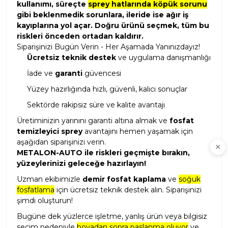
kullanımı, süreçte
sprey hatlarında köpük sorunu
gibi beklenmedik sorunlara, ileride ise ağır iş
kayıplarına yol açar. Doğru ürünü seçmek, tüm bu
riskleri önceden ortadan kaldırır.
Siparişinizi Bugün Verin - Her Aşamada Yanınızdayız!
Ücretsiz teknik destek
ve uygulama danışmanlığı
İade ve
garanti
güvencesi
Yüzey hazırlığında hızlı, güvenli, kalıcı sonuçlar
Sektörde rakipsiz süre ve kalite avantajı
Üretiminizin yarınını garanti altına almak ve
fosfat
temizleyici sprey
avantajını hemen yaşamak için
aşağıdan siparişinizi verin.
METALON-AUTO ile riskleri geçmişte bırakın,
yüzeylerinizi geleceğe hazırlayın!
Uzman ekibimizle
demir fosfat kaplama
ve
soğuk
fosfatlama
için ücretsiz teknik destek alın. Siparişinizi
şimdi oluşturun!
Bugüne dek yüzlerce işletme, yanlış ürün veya bilgisiz
seçim nedeniyle
boyadan sonra paslanma oluyor
ve