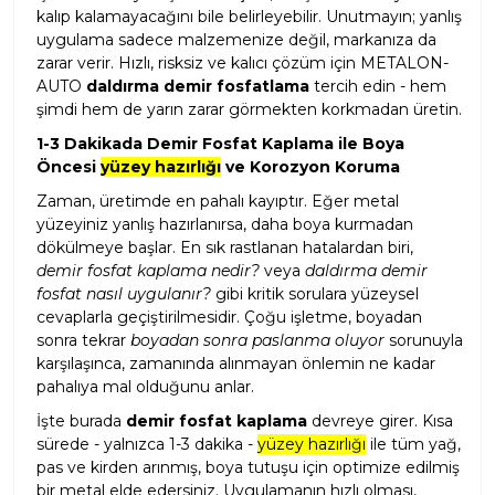
kalıp kalamayacağını bile belirleyebilir. Unutmayın; yanlış
uygulama sadece malzemenize değil, markanıza da
zarar verir. Hızlı, risksiz ve kalıcı çözüm için METALON-
AUTO
daldırma demir fosfatlama
tercih edin - hem
şimdi hem de yarın zarar görmekten korkmadan üretin.
1-3 Dakikada Demir Fosfat Kaplama ile Boya
Öncesi
yüzey hazırlığı
ve Korozyon Koruma
Zaman, üretimde en pahalı kayıptır. Eğer metal
yüzeyiniz yanlış hazırlanırsa, daha boya kurmadan
dökülmeye başlar. En sık rastlanan hatalardan biri,
demir fosfat kaplama nedir?
veya
daldırma demir
fosfat nasıl uygulanır?
gibi kritik sorulara yüzeysel
cevaplarla geçiştirilmesidir. Çoğu işletme, boyadan
sonra tekrar
boyadan sonra paslanma oluyor
sorunuyla
karşılaşınca, zamanında alınmayan önlemin ne kadar
pahalıya mal olduğunu anlar.
İşte burada
demir fosfat kaplama
devreye girer. Kısa
sürede - yalnızca 1-3 dakika -
yüzey hazırlığı
ile tüm yağ,
pas ve kirden arınmış, boya tutuşu için optimize edilmiş
bir metal elde edersiniz. Uygulamanın hızlı olması,