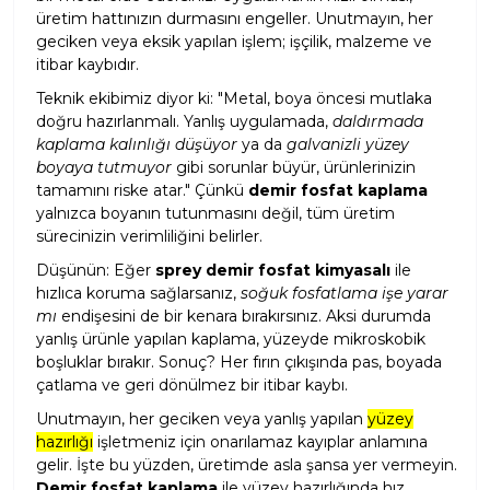
üretim hattınızın durmasını engeller. Unutmayın, her
geciken veya eksik yapılan işlem; işçilik, malzeme ve
itibar kaybıdır.
Teknik ekibimiz diyor ki: "Metal, boya öncesi mutlaka
doğru hazırlanmalı. Yanlış uygulamada,
daldırmada
kaplama kalınlığı düşüyor
ya da
galvanizli yüzey
boyaya tutmuyor
gibi sorunlar büyür, ürünlerinizin
tamamını riske atar." Çünkü
demir fosfat kaplama
yalnızca boyanın tutunmasını değil, tüm üretim
sürecinizin verimliliğini belirler.
Düşünün: Eğer
sprey demir fosfat kimyasalı
ile
hızlıca koruma sağlarsanız,
soğuk fosfatlama işe yarar
mı
endişesini de bir kenara bırakırsınız. Aksi durumda
yanlış ürünle yapılan kaplama, yüzeyde mikroskobik
boşluklar bırakır. Sonuç? Her fırın çıkışında pas, boyada
çatlama ve geri dönülmez bir itibar kaybı.
Unutmayın, her geciken veya yanlış yapılan
yüzey
hazırlığı
işletmeniz için onarılamaz kayıplar anlamına
gelir. İşte bu yüzden, üretimde asla şansa yer vermeyin.
Demir fosfat kaplama
ile yüzey hazırlığında hız,