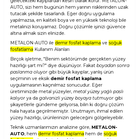
gelecekteki kayıplardan kesin olarak korur. METALON-
AUTO, sizi hem bugünün hem yarının risklerinden uzak
tutacak şekilde tasarlandı. Eğer doğru uygulama
yapılmazsa, en kaliteli boya ve en yüksek teknoloji bile
metalinizi koruyamaz. Doğru çözümle işinizi güvence
altına almak sizin elinizde.
METALON-AUTO ile
demir fosfat kaplama
ve
soğuk
fosfatlama
Kullanım Alanları
Birçok işletme, "Benim sektörümde gerçekten yüzey
hazırlığı şart mı?" diye düşünüyor. Fakat
boyadan sonra
paslanma oluyor
gibi büyük kayıplar, yanlış ürün
seçiminin ve eksik
demir fosfat kaplama
uygulamasının kaçınılmaz sonucudur. Eğer
üretiminizde metal yüzeyler,
metal yüzey yağlı paslı
kalıyor
ya da
galvanizli yüzey boyaya tutmuyor
gibi
şikayetlerle gündeme geliyorsa, bilin ki doğru çözüm
hala hayata geçirilmemiştir. Unutmayın, ihmal edilen
yüzey hazırlığı, ürünlerinizin geleceğini gölgeleyebilir.
Teknik uzmanlarımızın analizine göre,
METALON-
AUTO
, hem
demir fosfat kaplama
hem de
soğuk