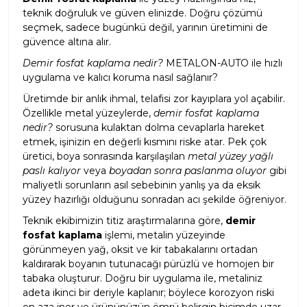
teknik doğruluk ve güven elinizde. Doğru çözümü
seçmek, sadece bugünkü değil, yarının üretimini de
güvence altına alır.
Demir fosfat kaplama nedir?
METALON-AUTO ile hızlı
uygulama ve kalıcı koruma nasıl sağlanır?
Üretimde bir anlık ihmal, telafisi zor kayıplara yol açabilir.
Özellikle metal yüzeylerde,
demir fosfat kaplama
nedir?
sorusuna kulaktan dolma cevaplarla hareket
etmek, işinizin en değerli kısmını riske atar. Pek çok
üretici, boya sonrasında karşılaşılan
metal yüzey yağlı
paslı kalıyor
veya
boyadan sonra paslanma oluyor
gibi
maliyetli sorunların asıl sebebinin yanlış ya da eksik
yüzey hazırlığı olduğunu sonradan acı şekilde öğreniyor.
Teknik ekibimizin titiz araştırmalarına göre,
demir
fosfat kaplama
işlemi, metalin yüzeyinde
görünmeyen yağ, oksit ve kir tabakalarını ortadan
kaldırarak boyanın tutunacağı pürüzlü ve homojen bir
tabaka oluşturur. Doğru bir uygulama ile, metaliniz
adeta ikinci bir deriyle kaplanır; böylece korozyon riski