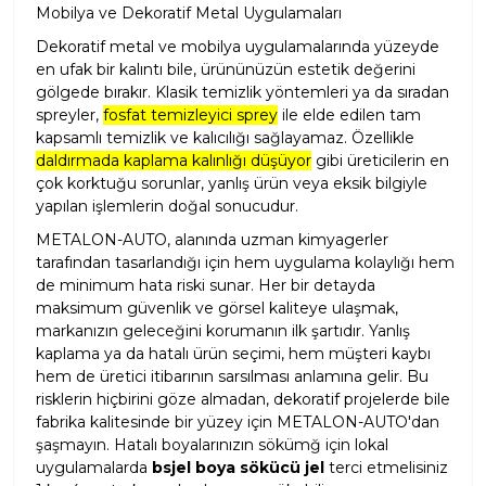
Mobilya ve Dekoratif Metal Uygulamaları
Dekoratif metal ve mobilya uygulamalarında yüzeyde
en ufak bir kalıntı bile, ürününüzün estetik değerini
gölgede bırakır. Klasik temizlik yöntemleri ya da sıradan
spreyler,
fosfat temizleyici sprey
ile elde edilen tam
kapsamlı temizlik ve kalıcılığı sağlayamaz. Özellikle
daldırmada kaplama kalınlığı düşüyor
gibi üreticilerin en
çok korktuğu sorunlar, yanlış ürün veya eksik bilgiyle
yapılan işlemlerin doğal sonucudur.
METALON-AUTO, alanında uzman kimyagerler
tarafından tasarlandığı için hem uygulama kolaylığı hem
de minimum hata riski sunar. Her bir detayda
maksimum güvenlik ve görsel kaliteye ulaşmak,
markanızın geleceğini korumanın ilk şartıdır. Yanlış
kaplama ya da hatalı ürün seçimi, hem müşteri kaybı
hem de üretici itibarının sarsılması anlamına gelir. Bu
risklerin hiçbirini göze almadan, dekoratif projelerde bile
fabrika kalitesinde bir yüzey için METALON-AUTO'dan
şaşmayın. Hatalı boyalarınızın sökümğ için lokal
uygulamalarda
bsjel boya sökücü jel
terci etmelisiniz