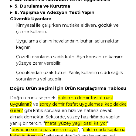
5. Durulama ve Kurutma
6. Yapışma ve Adezyon Testi Yapın
Güvenlik Uyarıları:
Kimyasal ile çalışırken mutlaka eldiven, gözlük ve
çizme kullanın.
Uygulama alanını havalandırın, buharı solumaktan
kaçının.
Çözelti oranlarına sadık kalın. Aşırı konsantre karışım
yüzeye zarar verebilir.
Çocuklardan uzak tutun. Yanlış kullanım ciddi sağlık
sorunlarına yol açabilir.
Doğru Ürün Seçimi İçin Ürün Karşılaştırma Tablosu
Doğru ürünü seçmek,
daldırma demir fosfat nasıl
uygulanır?
ve
sprey demir fosfat uygulaması kaç dakika
sürer?
gibi kritik sorulara en hızlı ve hatasız cevabı
almak demektir. Sektörde, yüzey hazırlığında yapılan
yanlış bir tercih, "
metal yüzey yağlı paslı kalıyor
",
"
boyadan sonra paslanma oluyor
", "
daldırmada kaplama