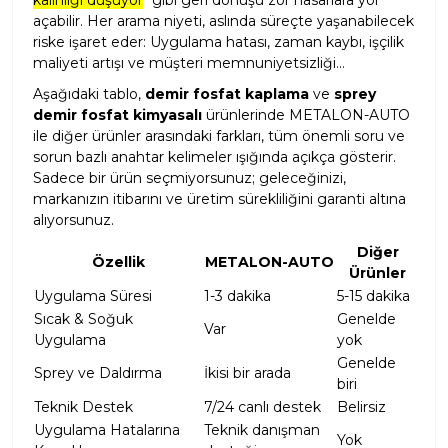
kalınlığı düşüyor
" gibi geri dönüşü zor hasarlara yol
açabilir. Her arama niyeti, aslında süreçte yaşanabilecek
riske işaret eder: Uygulama hatası, zaman kaybı, işçilik
maliyeti artışı ve müşteri memnuniyetsizliği…
Aşağıdaki tablo,
demir fosfat kaplama
ve
sprey
demir fosfat kimyasalı
ürünlerinde METALON-AUTO
ile diğer ürünler arasındaki farkları, tüm önemli soru ve
sorun bazlı anahtar kelimeler ışığında açıkça gösterir.
Sadece bir ürün seçmiyorsunuz; geleceğinizi,
markanızın itibarını ve üretim sürekliliğini garanti altına
alıyorsunuz.
Diğer
Özellik
METALON-AUTO
Ürünler
Uygulama Süresi
1-3 dakika
5-15 dakika
Sıcak & Soğuk
Genelde
Var
Uygulama
yok
Genelde
Sprey ve Daldırma
İkisi bir arada
biri
Teknik Destek
7/24 canlı destek
Belirsiz
Uygulama Hatalarına
Teknik danışman
Yok