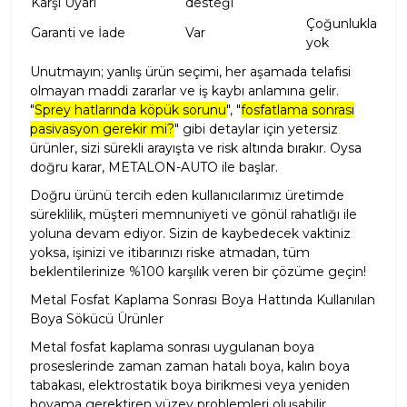
Karşı Uyarı
desteği
Çoğunlukla
Garanti ve İade
Var
yok
Unutmayın; yanlış ürün seçimi, her aşamada telafisi
olmayan maddi zararlar ve iş kaybı anlamına gelir.
"
Sprey hatlarında köpük sorunu
", "
fosfatlama sonrası
pasivasyon gerekir mi?
" gibi detaylar için yetersiz
ürünler, sizi sürekli arayışta ve risk altında bırakır. Oysa
doğru karar, METALON-AUTO ile başlar.
Doğru ürünü tercih eden kullanıcılarımız üretimde
süreklilik, müşteri memnuniyeti ve gönül rahatlığı ile
yoluna devam ediyor. Sizin de kaybedecek vaktiniz
yoksa, işinizi ve itibarınızı riske atmadan, tüm
beklentilerinize %100 karşılık veren bir çözüme geçin!
Metal Fosfat Kaplama Sonrası Boya Hattında Kullanılan
Boya Sökücü Ürünler
Metal fosfat kaplama sonrası uygulanan boya
proseslerinde zaman zaman hatalı boya, kalın boya
tabakası, elektrostatik boya birikmesi veya yeniden
boyama gerektiren yüzey problemleri oluşabilir.