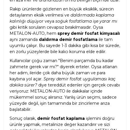
en aza iner ve ürününüzün ömrü belirgin biçimde uzar.
Rakip ürünlerde gözlenen en büyük eksiklik, sürecin
detaylarının eksik verilmesi ve
daldırmada kaplama
kalınlığı düşüyor
veya
soğuk fosfatlama işe yarar mı
gibi kritik soruların cevapsız bırakılmasıdır. Oysa
METALON-AUTO, hem
sprey demir fosfat kimyasalı
aynı zamanda
daldırma demir fosfatlama
ile tam
uyumlu çalışır. Bu sayede 1-3 dakika gibi kısa bir sürede,
en zorlu yüzeylerde bile kalıcı koruma elde edilir.
Kullanıcılar çoğu zaman "Benim parçamda bu kadar
zahmete gerek var mı?" diyerek erteler. Oysa atlanan
her adım, ileride çok daha büyük zaman ve para
kaybına yol açar.
Sprey demir fosfat uygulaması kaç
dakika sürer?
diye tereddüt edenler için gerçek cevabı
veriyoruz: METALON-AUTO ile dakikalar içinde
mükemmel sonuç alırsınız. Yanlış ürün seçimi, sadece
yüzeyde değil, işin tamamında bir zincirleme arıza
başlatabilir.
Sonuç olarak,
demir fosfat kaplama
işlemini doğru
ürünle yapmak, metalinize değer kazandırır ve sizi