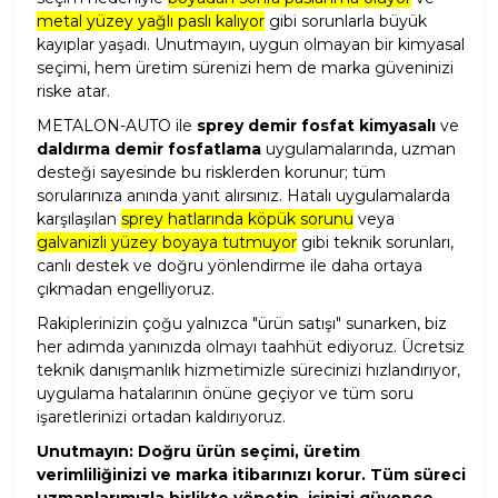
metal yüzey yağlı paslı kalıyor
gibi sorunlarla büyük
kayıplar yaşadı. Unutmayın, uygun olmayan bir kimyasal
seçimi, hem üretim sürenizi hem de marka güveninizi
riske atar.
METALON-AUTO ile
sprey demir fosfat kimyasalı
ve
daldırma demir fosfatlama
uygulamalarında, uzman
desteği sayesinde bu risklerden korunur; tüm
sorularınıza anında yanıt alırsınız. Hatalı uygulamalarda
karşılaşılan
sprey hatlarında köpük sorunu
veya
galvanizli yüzey boyaya tutmuyor
gibi teknik sorunları,
canlı destek ve doğru yönlendirme ile daha ortaya
çıkmadan engelliyoruz.
Rakiplerinizin çoğu yalnızca "ürün satışı" sunarken, biz
her adımda yanınızda olmayı taahhüt ediyoruz. Ücretsiz
teknik danışmanlık hizmetimizle sürecinizi hızlandırıyor,
uygulama hatalarının önüne geçiyor ve tüm soru
işaretlerinizi ortadan kaldırıyoruz.
Unutmayın: Doğru ürün seçimi, üretim
verimliliğinizi ve marka itibarınızı korur. Tüm süreci