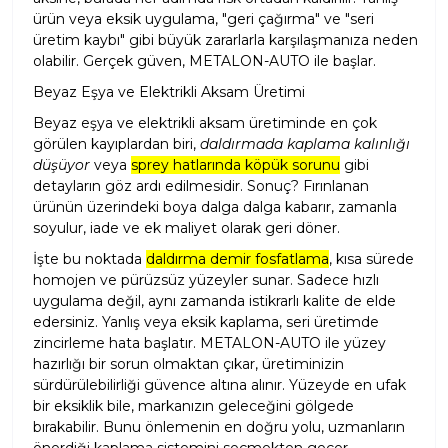
ürün veya eksik uygulama, "geri çağırma" ve "seri
üretim kaybı" gibi büyük zararlarla karşılaşmanıza neden
olabilir. Gerçek güven, METALON-AUTO ile başlar.
Beyaz Eşya ve Elektrikli Aksam Üretimi
Beyaz eşya ve elektrikli aksam üretiminde en çok
görülen kayıplardan biri,
daldırmada kaplama kalınlığı
düşüyor
veya
sprey hatlarında köpük sorunu
gibi
detayların göz ardı edilmesidir. Sonuç? Fırınlanan
ürünün üzerindeki boya dalga dalga kabarır, zamanla
soyulur, iade ve ek maliyet olarak geri döner.
İşte bu noktada
daldırma demir fosfatlama
, kısa sürede
homojen ve pürüzsüz yüzeyler sunar. Sadece hızlı
uygulama değil, aynı zamanda istikrarlı kalite de elde
edersiniz. Yanlış veya eksik kaplama, seri üretimde
zincirleme hata başlatır. METALON-AUTO ile yüzey
hazırlığı bir sorun olmaktan çıkar, üretiminizin
sürdürülebilirliği güvence altına alınır. Yüzeyde en ufak
bir eksiklik bile, markanızın geleceğini gölgede
bırakabilir. Bunu önlemenin en doğru yolu, uzmanların