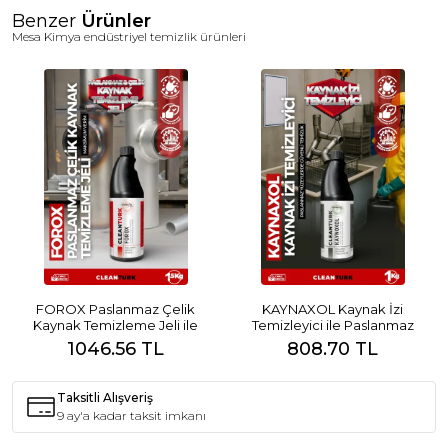
Uygun ve risksiz yüzey temizliği için METALON-AUTO'yu tercih
Benzer
Ürünler
edin!
Mesa Kimya endüstriyel temizlik ürünleri
FOROX Paslanmaz Çelik
KAYNAXOL Kaynak İzi
Kaynak Temizleme Jeli ile
Temizleyici ile Paslanmaz
Maksimum Verim
Yüzeylerde Güvenli Temizlik
1046.56 TL
808.70 TL
Taksitli Alışveriş
9 ay'a kadar taksit imkanı