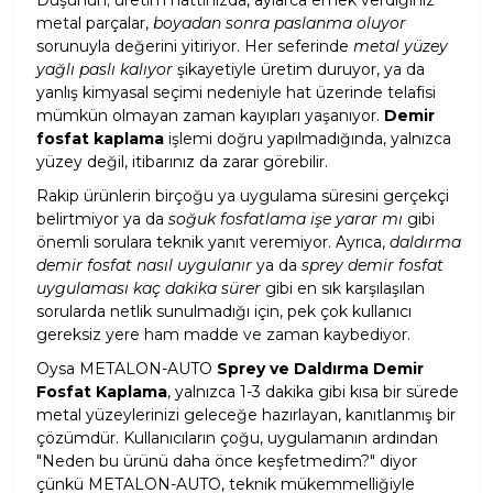
Düşünün; üretim hattınızda, aylarca emek verdiğiniz
metal parçalar,
boyadan sonra paslanma oluyor
sorunuyla değerini yitiriyor. Her seferinde
metal yüzey
yağlı paslı kalıyor
şikayetiyle üretim duruyor, ya da
yanlış kimyasal seçimi nedeniyle hat üzerinde telafisi
mümkün olmayan zaman kayıpları yaşanıyor.
Demir
fosfat kaplama
işlemi doğru yapılmadığında, yalnızca
yüzey değil, itibarınız da zarar görebilir.
Rakip ürünlerin birçoğu ya uygulama süresini gerçekçi
belirtmiyor ya da
soğuk fosfatlama işe yarar mı
gibi
önemli sorulara teknik yanıt veremiyor. Ayrıca,
daldırma
demir fosfat nasıl uygulanır
ya da
sprey demir fosfat
uygulaması kaç dakika sürer
gibi en sık karşılaşılan
sorularda netlik sunulmadığı için, pek çok kullanıcı
gereksiz yere ham madde ve zaman kaybediyor.
Oysa METALON-AUTO
Sprey ve Daldırma Demir
Fosfat Kaplama
, yalnızca 1-3 dakika gibi kısa bir sürede
metal yüzeylerinizi geleceğe hazırlayan, kanıtlanmış bir
çözümdür. Kullanıcıların çoğu, uygulamanın ardından
"Neden bu ürünü daha önce keşfetmedim?" diyor
çünkü METALON-AUTO, teknik mükemmelliğiyle