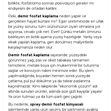
birlikte,
fosfatlama sonrası pasivasyon gerekir mi
endişesini de ortadan kaldırır.
Peki,
demir fosfat kaplama
neden yapılır ve
gerçekten hayat kurtarır mı? Eğer üretiminizde en ufak
bir yüzey sorunu, tüm ürününüzün ziyan olmasına yol
açıyorsa, cevabı çok net: Evet! Çünkü metalin ömrünü
belirleyen en kritik aşama yüzey hazırlığıdır. Yanlış veya
eksik yapılan kaplama, geri dönülmez maliyetlerle
karşılaşmanıza neden olur.
Demir fosfat kaplama
sayesinde; yüzeydeki
görünmez yağ, pas ve oksit tabakası tamamen
temizlenir, metale boya için mükemmel bir tutunma
sağlar ve korozyon riskini minimize eder. Bu işlem
yapılmadığında, boyadan hemen sonra yüzeyde
çatlama, pul pul dökülme ya da tekrar paslanma
kaçınılmazdır. Kimi rakiplerde "ekonomik çözüm" adı
altında sunulan ürünler, aslında size gizli kayıplar yaşatır:
Ya ürün tutmaz ya da tüm parti geri çağrılır.
Bu nedenle,
sprey demir fosfat kimyasalı
işlemlerinde yanlış ürün seçimi, bir işletmenin ayakta