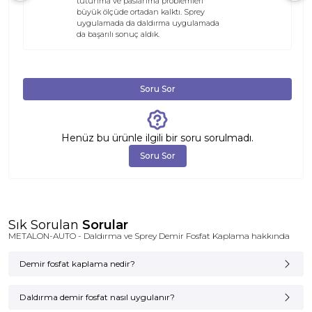
tutunma ve paslanma problemleri
büyük ölçüde ortadan kalktı. Sprey
uygulamada da daldırma uygulamada
da başarılı sonuç aldık.
Soru Sor
Henüz bu ürünle ilgili bir soru sorulmadı.
Soru Sor
Sık Sorulan
Sorular
METALON-AUTO - Daldırma ve Sprey Demir Fosfat Kaplama hakkında
Demir fosfat kaplama nedir?
Demir fosfat kaplama
korozyon koruması
Daldırma demir fosfat nasıl uygulanır?