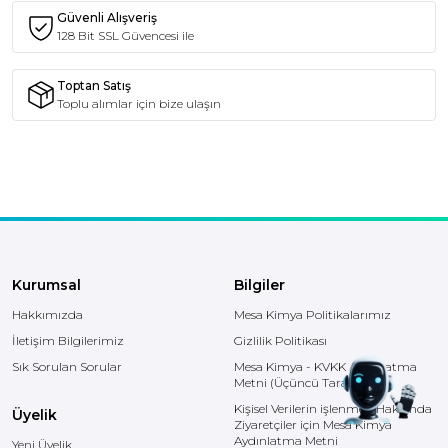
Güvenli Alışveriş
128 Bit SSL Güvencesi ile
Toptan Satış
Toplu alımlar için bize ulaşın
Kurumsal
Bilgiler
Hakkımızda
Mesa Kimya Politikalarımız
İletişim Bilgilerimiz
Gizlilik Politikası
Sık Sorulan Sorular
Mesa Kimya - KVKK Aydınlatma
Metni (Üçüncü Taraf)
Kişisel Verilerin işlenmesi Hakkında
Üyelik
Ziyaretçiler için Mesa Kimya
Aydınlatma Metni
Yeni Üyelik