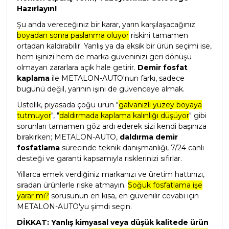
Hazırlayın!
Şu anda vereceğiniz bir karar, yarın karşılaşacağınız
boyadan sonra paslanma oluyor
riskini tamamen
ortadan kaldırabilir. Yanlış ya da eksik bir ürün seçimi ise,
hem işinizi hem de marka güveninizi geri dönüşü
olmayan zararlara açık hale getirir.
Demir
fosfat
kaplama
ile METALON-AUTO'nun farkı, sadece
bugünü değil, yarının işini de güvenceye almak.
Üstelik, piyasada çoğu ürün "
galvanizli yüzey boyaya
tutmuyor
", "
daldırmada kaplama kalınlığı düşüyor
" gibi
sorunları tamamen göz ardı ederek sizi kendi başınıza
bırakırken; METALON-AUTO,
daldırma demir
fosfatlama
sürecinde teknik danışmanlığı, 7/24 canlı
desteği ve garanti kapsamıyla risklerinizi sıfırlar.
Yıllarca emek verdiğiniz markanızı ve üretim hattınızı,
sıradan ürünlerle riske atmayın.
Soğuk fosfatlama işe
yarar mı?
sorusunun en kısa, en güvenilir cevabı için
METALON-AUTO'yu şimdi seçin.
DİKKAT: Yanlış kimyasal veya düşük kalitede ürün