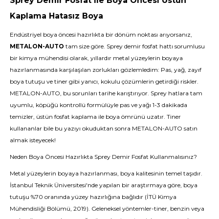
Sprey Demir Fosfat ile Boya Öncesi Üstün
Kaplama Hatasız Boya
Endüstriyel boya öncesi hazırlıkta bir dönüm noktası arıyorsanız,
METALON-AUTO
tam size göre. Sprey demir fosfat hattı sorumlusu
bir kimya mühendisi olarak, yıllardır metal yüzeylerin boyaya
hazırlanmasında karşılaşılan zorlukları gözlemledim: Pas, yağ, zayıf
boya tutuşu ve tiner gibi yanıcı, kokulu çözümlerin getirdiği riskler.
METALON-AUTO, bu sorunları tarihe karıştırıyor. Sprey hatlara tam
uyumlu, köpüğü kontrollü formülüyle pas ve yağı 1-3 dakikada
temizler, üstün fosfat kaplama ile boya ömrünü uzatır. Tiner
kullananlar bile bu yazıyı okuduktan sonra METALON-AUTO satın
almak isteyecek!
Neden Boya Öncesi Hazırlıkta Sprey Demir Fosfat Kullanmalısınız?
Metal yüzeylerin boyaya hazırlanması, boya kalitesinin temel taşıdır.
İstanbul Teknik Üniversitesi'nde yapılan bir araştırmaya göre, boya
tutuşu %70 oranında yüzey hazırlığına bağlıdır (İTÜ Kimya
Mühendisliği Bölümü, 2019). Geleneksel yöntemler-tiner, benzin veya