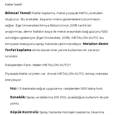
kadar basit!
Bilimsel Temel:
Fosfat kaplama, metal yüzeyde FePO₄ kristalleri
oluşturur. Bu kristaller, boyanın mikro gözeneklere tutunmasını
sağlar. Ege Üniversitesi Kimya Bölümü'nün 2018 tarihli bir
araştırması, demir fosfatın boya ile metal arasındaki bağ gücünü %50
artırdığını gösteriyor (Ege Üniversitesi, 2018). METALON-AUTO, bu
kimyasal reaksiyonu sprey hatlarda optimize ediyor.
Metalon demir
fosfat kaplama
silme olarak tiner yerine kullanılan en zararsız
üründür.
Rakiplerden Farkı: Neden METALON-AUTO?
Piyasada fosfat ürünleri var. Ancak METALON-AUTO, birkaç noktada
öne çıkıyor:
Hız:
1-3 dakikada soğuk uygulama, rakiplerden %30 daha hızlı.
Esneklik:
Sprey ve daldırma (1/5-1/10), sıcak/soğuk kullanım ile çok
yönlü.
Köpük Kontrolü:
Sprey hatlarda homojen kaplama, tıkanma