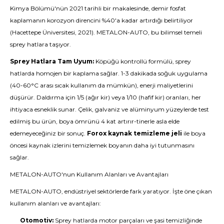
Kimya Bölümü'nün 2021 tarihli bir makalesinde, demir fosfat
kaplamanın korozyon direncini %40'a kadar artırdığı belirtiliyor
(Hacettepe Üniversitesi, 2021). METALON-AUTO, bu bilimsel temeli
sprey hatlara taşıyor.
Sprey Hatlara Tam Uyum:
Köpüğü kontrollü formülü, sprey
hatlarda homojen bir kaplama sağlar. 1-3 dakikada soğuk uygulama
(40-60°C arası sıcak kullanım da mümkün), enerji maliyetlerini
düşürür. Daldırma için 1/5 (ağır kir) veya 1/10 (hafif kir) oranları, her
ihtiyaca esneklik sunar. Çelik, galvaniz ve alüminyum yüzeylerde test
edilmiş bu ürün, boya ömrünü 4 kat artırır-tinerle asla elde
edemeyeceğiniz bir sonuç.
Forox kaynak temizleme jeli
ile boya
öncesi kaynak izlerini temizlemek boyanın daha iyi tutunmasını
sağlar.
METALON-AUTO'nun Kullanım Alanları ve Avantajları
METALON-AUTO, endüstriyel sektörlerde fark yaratıyor. İşte öne çıkan
kullanım alanları ve avantajları:
Otomotiv:
Sprey hatlarda motor parçaları ve şasi temizliğinde