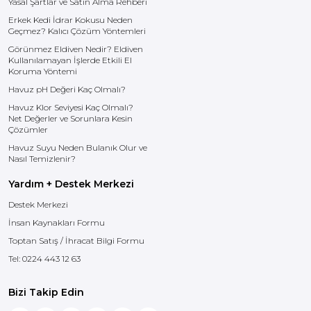
Yasal Şartlar ve Satın Alma Rehberi
Erkek Kedi İdrar Kokusu Neden
Geçmez? Kalıcı Çözüm Yöntemleri
Görünmez Eldiven Nedir? Eldiven
Kullanılamayan İşlerde Etkili El
Koruma Yöntemi
Havuz pH Değeri Kaç Olmalı?
Havuz Klor Seviyesi Kaç Olmalı?
Net Değerler ve Sorunlara Kesin
Çözümler
Havuz Suyu Neden Bulanık Olur ve
Nasıl Temizlenir?
Yardım + Destek Merkezi
Destek Merkezi
İnsan Kaynakları Formu
Toptan Satış / İhracat Bilgi Formu
Tel:
0224 443 12 63
Bizi Takip Edin