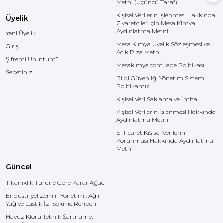
Metni (Üçüncü Taraf)
Kişisel Verilerin işlenmesi Hakkında
Üyelik
Ziyaretçiler için Mesa Kimya
Aydınlatma Metni
Yeni Üyelik
Mesa Kimya Üyelik Sözleşmesi ve
Giriş
Açık Rıza Metni
Şifremi Unuttum?
Mesakimya.com İade Politikası
Sepetiniz
Bilgi Güvenliği Yönetim Sistemi
Politikamız
Kişisel Veri Saklama ve İmha
Kişisel Verilerin İşlenmesi Hakkında
Aydınlatma Metni
E-Ticaret Kişisel Verilerin
Korunması Hakkında Aydınlatma
Metni
Güncel
Tıkanıklık Türüne Göre Karar Ağacı
Endüstriyel Zemin Yönetimi: Ağır
Yağ ve Lastik İzi Sökme Rehberi
Havuz Kloru Teknik Şartname,