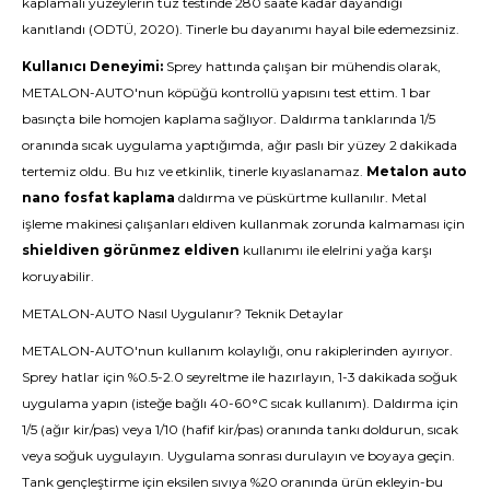
kaplamalı yüzeylerin tuz testinde 280 saate kadar dayandığı
kanıtlandı (ODTÜ, 2020). Tinerle bu dayanımı hayal bile edemezsiniz.
Kullanıcı Deneyimi:
Sprey hattında çalışan bir mühendis olarak,
METALON-AUTO'nun köpüğü kontrollü yapısını test ettim. 1 bar
basınçta bile homojen kaplama sağlıyor. Daldırma tanklarında 1/5
oranında sıcak uygulama yaptığımda, ağır paslı bir yüzey 2 dakikada
tertemiz oldu. Bu hız ve etkinlik, tinerle kıyaslanamaz.
Metalon auto
nano fosfat kaplama
daldırma ve püskürtme kullanılır. Metal
işleme makinesi çalışanları eldiven kullanmak zorunda kalmaması için
shieldiven görünmez eldiven
kullanımı ile elelrini yağa karşı
koruyabilir.
METALON-AUTO Nasıl Uygulanır? Teknik Detaylar
METALON-AUTO'nun kullanım kolaylığı, onu rakiplerinden ayırıyor.
Sprey hatlar için %0.5-2.0 seyreltme ile hazırlayın, 1-3 dakikada soğuk
uygulama yapın (isteğe bağlı 40-60°C sıcak kullanım). Daldırma için
1/5 (ağır kir/pas) veya 1/10 (hafif kir/pas) oranında tankı doldurun, sıcak
veya soğuk uygulayın. Uygulama sonrası durulayın ve boyaya geçin.
Tank gençleştirme için eksilen sıvıya %20 oranında ürün ekleyin-bu