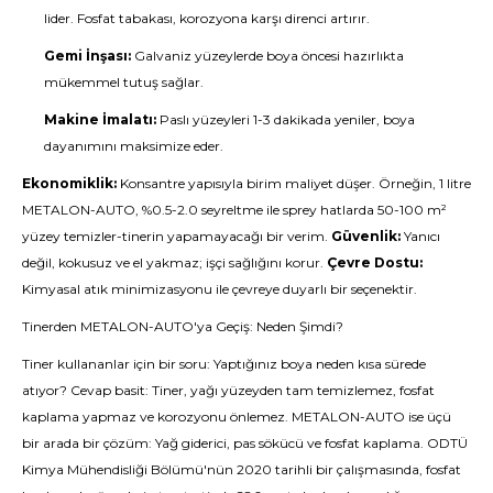
lider. Fosfat tabakası, korozyona karşı direnci artırır.
Gemi İnşası:
Galvaniz yüzeylerde boya öncesi hazırlıkta
mükemmel tutuş sağlar.
Makine İmalatı:
Paslı yüzeyleri 1-3 dakikada yeniler, boya
dayanımını maksimize eder.
Ekonomiklik:
Konsantre yapısıyla birim maliyet düşer. Örneğin, 1 litre
METALON-AUTO, %0.5-2.0 seyreltme ile sprey hatlarda 50-100 m²
yüzey temizler-tinerin yapamayacağı bir verim.
Güvenlik:
Yanıcı
değil, kokusuz ve el yakmaz; işçi sağlığını korur.
Çevre Dostu:
Kimyasal atık minimizasyonu ile çevreye duyarlı bir seçenektir.
Tinerden METALON-AUTO'ya Geçiş: Neden Şimdi?
Tiner kullananlar için bir soru: Yaptığınız boya neden kısa sürede
atıyor? Cevap basit: Tiner, yağı yüzeyden tam temizlemez, fosfat
kaplama yapmaz ve korozyonu önlemez. METALON-AUTO ise üçü
bir arada bir çözüm: Yağ giderici, pas sökücü ve fosfat kaplama. ODTÜ
Kimya Mühendisliği Bölümü'nün 2020 tarihli bir çalışmasında, fosfat