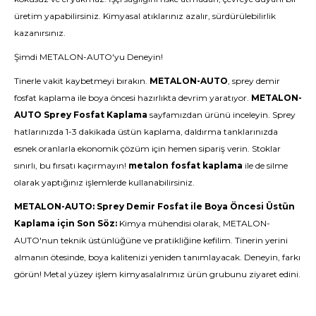
üretim yapabilirsiniz. Kimyasal atıklarınız azalır, sürdürülebilirlik
kazanırsınız.
Şimdi METALON-AUTO'yu Deneyin!
Tinerle vakit kaybetmeyi bırakın.
METALON-AUTO
, sprey demir
fosfat kaplama ile boya öncesi hazırlıkta devrim yaratıyor.
METALON-
AUTO Sprey Fosfat Kaplama
sayfamızdan ürünü inceleyin. Sprey
hatlarınızda 1-3 dakikada üstün kaplama, daldırma tanklarınızda
esnek oranlarla ekonomik çözüm için hemen sipariş verin. Stoklar
sınırlı, bu fırsatı kaçırmayın!
metalon fosfat kaplama
ile de silme
olarak yaptığınız işlemlerde kullanabilirsiniz.
METALON-AUTO: Sprey Demir Fosfat ile Boya Öncesi Üstün
Kaplama için Son Söz:
Kimya mühendisi olarak, METALON-
AUTO'nun teknik üstünlüğüne ve pratikliğine kefilim. Tinerin yerini
almanın ötesinde, boya kalitenizi yeniden tanımlayacak. Deneyin, farkı
görün!
Metal yüzey işlem
kimyasalalrımız ürün grubunu ziyaret edini.