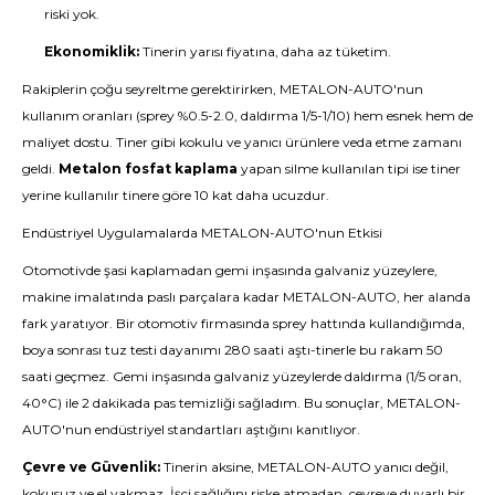
riski yok.
Ekonomiklik:
Tinerin yarısı fiyatına, daha az tüketim.
Rakiplerin çoğu seyreltme gerektirirken, METALON-AUTO'nun
kullanım oranları (sprey %0.5-2.0, daldırma 1/5-1/10) hem esnek hem de
maliyet dostu. Tiner gibi kokulu ve yanıcı ürünlere veda etme zamanı
geldi.
Metalon fosfat kaplama
yapan silme kullanılan tipi ise tiner
yerine kullanılır tinere göre 10 kat daha ucuzdur.
Endüstriyel Uygulamalarda METALON-AUTO'nun Etkisi
Otomotivde şasi kaplamadan gemi inşasında galvaniz yüzeylere,
makine imalatında paslı parçalara kadar METALON-AUTO, her alanda
fark yaratıyor. Bir otomotiv firmasında sprey hattında kullandığımda,
boya sonrası tuz testi dayanımı 280 saati aştı-tinerle bu rakam 50
saati geçmez. Gemi inşasında galvaniz yüzeylerde daldırma (1/5 oran,
40°C) ile 2 dakikada pas temizliği sağladım. Bu sonuçlar, METALON-
AUTO'nun endüstriyel standartları aştığını kanıtlıyor.
Çevre ve Güvenlik:
Tinerin aksine, METALON-AUTO yanıcı değil,
kokusuz ve el yakmaz. İşçi sağlığını riske atmadan, çevreye duyarlı bir