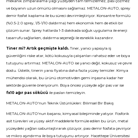
mekanik zımparalama-yağı yüzeyden tam temizlemez, pası çözmez
ve boyanın uzun ömürlü olmasını sağlamaz. METALON-AUTO, sprey
demir fosfat kaplama ile bu süreci devrimleştiriyor. Konsantre formülü
(%0.5-2.0 sprey, 1/5-1/10 daldırma) hem ekonomik hem de etkili bir
çözüm sunar. Sprey hatlarda 1-3 dakikada soğuk uygulama ile enerji
tasarrufu sağlarken, daldırma seçeneği ile esneklik kazandırır.
Tiner mi? Artık geçmişte kaldı.
Tiner, yanıcı yapısıyla iş
güvenliğini riske atar, kötü kokusuyla çalışanları rahatsız eder ve boya
tutuşunu artırmaz. METALON-AUTO ise yanıcı değil, kokusuz ve çevre
dostu. Üstelik, tinerin yarısı fiyatına daha fazla yüzey temizler. Kimya
mühendisi olarak, bu ürünü otomotivden gemi inşasına kadar her
sektörde güvenle öneriyorum. Boya öncesi yüzeyde ağır pas var ise
fx10 ağır pas sökücü
ile pasları temizleyin.
METALON-AUTO'nun Teknik Üstünlükleri: Bilimsel Bir Bakış
METALON-AUTO'nun başarısı, kimyasal bileşiminde yatıyor. Fosforik
asit türevleri ve yüzey aktif maddelerle formüle edilen bu ürün, metal
yüzeydeki yağları sabunlaştırarak çözüyor, pası demir fosfata çeviriyor
ve mikro aşındırma ile boya tutuşunu artırıyor. Hacettepe Üniversitesi