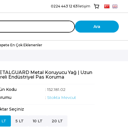
0224 443 12 63
İletişim
Ara
epete En Çok Eklenenler
TALGUARD Metal Koruyucu Yağ | Uzun
reli Endüstriyel Pas Koruma
ün Kodu
: 152.181.02
urumu
:
Stokta Mevcut
ktar Seçiniz
1 LT
5 LT
10 LT
20 LT