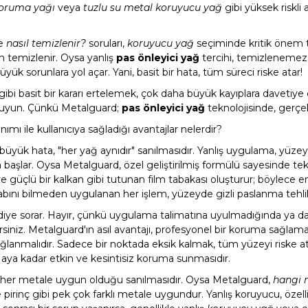
koruma yağı
veya
tuzlu su metal koruyucu yağ
gibi yüksek riskli 
e
nasıl temizlenir?
soruları,
koruyucu yağ
seçiminde kritik önem t
 temizlenir. Oysa yanlış
pas önleyici yağ
tercihi, temizlenemez k
k sorunlara yol açar. Yani, basit bir hata, tüm süreci riske atar!
 gibi basit bir kararı ertelemek, çok daha büyük kayıplara davetiye
koruyun. Çünkü Metalguard;
pas önleyici yağ
teknolojisinde, gerçek
mı ile kullanıcıya sağladığı avantajlar nelerdir?
üyük hata, "her yağ aynıdır" sanılmasıdır. Yanlış uygulama, yüz
a başlar. Oysa Metalguard, özel geliştirilmiş formülü sayesinde
güçlü bir kalkan gibi tutunan film tabakası oluşturur; böylece en
ını bilmeden uygulanan her işlem, yüzeyde gizli paslanma tehlik
 diye sorar. Hayır, çünkü uygulama talimatına uyulmadığında ya da
rsiniz. Metalguard'ın asıl avantajı, profesyonel bir koruma sağla
ağlanmalıdır. Sadece bir noktada eksik kalmak, tüm yüzeyi riske ata
aya kadar etkin ve kesintisiz koruma sunmasıdır.
n her metale uygun olduğu sanılmasıdır. Oysa Metalguard,
hangi 
ve pirinç gibi pek çok farklı metale uygundur. Yanlış koruyucu, özell