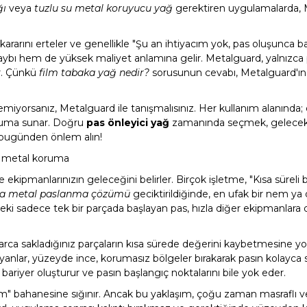
ğı
veya
tuzlu su metal koruyucu yağ
gerektiren uygulamalarda, M
kararını erteler ve genellikle "Şu an ihtiyacım yok, pas oluşunca b
bı hem de yüksek maliyet anlamına gelir. Metalguard, yalnızca
ur. Çünkü
film tabaka yağ nedir?
sorusunun cevabı, Metalguard'ın
stemiyorsanız, Metalguard ile tanışmalısınız. Her kullanım alanında;
oruma sunar. Doğru
pas önleyici yağ
zamanında seçmek, gelecekte
, bugünden önlem alın!
li metal koruma
ekipmanlarınızın geleceğini belirler. Birçok işletme, "Kısa süreli
da metal paslanma çözümü
geciktirildiğinde, en ufak bir nem y
eki sadece tek bir parçada başlayan pas, hızla diğer ekipmanlara 
larca sakladığınız parçaların kısa sürede değerini kaybetmesine yo
nlar, yüzeyde ince, korumasız bölgeler bırakarak pasın kolayca 
r bariyer oluşturur ve pasın başlangıç noktalarını bile yok eder.
im" bahanesine sığınır. Ancak bu yaklaşım, çoğu zaman masraflı ve 