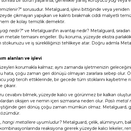
onrası bir sorun yaşanırsa, genellikle yanlış
koruyucu yağ
veya e
temizlenir?
" sorusudur. Metalguard, işlevi bittiğinde veya yeniden
yüzeyde çıkmayan yapışkan ve kalıntı bırakmak ciddi maliyetli temi
em de kolay temizlik demektir.
 yağ nedir?
" ve Metalguard'ın avantajı nedir? Metalguard, sırada
 metale temasını engeller. Bu koruma, yüzeyde ekstra parlaklık ve
 stokunuzu ve iş sürekliliğinizi tehlikeye atar. Doğru adımla Met
alanları ve işlevi
üzeyleri korumakla kalmaz; aynı zamanda işletmenizin geleceğini g
bu hata, çoğu zaman geri dönüşü olmayan zararlara sebep olur. Öz
ucu yağ
tercih ettiklerinde, bir gecede tüm stoklarını kaybetme ris
 çıkarır.
 cevabını bilmek, yüzeyde kalıcı ve görünmez bir kalkan oluşturm
klardan oksijen ve nemin içeri sızmasına neden olur.
Paslı metal 
rleştiğinde geri dönüş çoğu zaman mümkün olmaz. Metalguard, geli
 çözümdür.
e,
hangi metallere uyumludur?
Metalguard, çelik, alüminyum, bakır
kombinasyonlarında reaksiyona girerek yüzeyde kalıcı lekeler, renk d