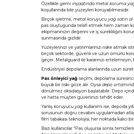
Özellikle
gemi inşaatında metal koruma ya
koşullarında bile yüzeyleri koruyabilmesidir.
Birçok işletme,
metal koruyucu yağ satın al
pas oluştuğunda telafi etmek hem zaman kay
ekipmanınızın değerini ve iş sürekliliğini kor
sunmasında gizlidir.
Yüzeylerinizi ve yatırımlarınızı riske atmak i
birçok sektörde, güvenli ve uzun ömürlü k
geçer. Metalguard ile kararınızı ertelemeyin
Endüstriyel depolama alanlarında uzun süre
Pas önleyici yağ
seçimi, depolama süresince 
büyük bir riski göze alır. Oysa
depo ortamın
dönülmez oksidasyon başlatabilir. Depo içind
ve hatta müşteri güveninizi tehdit eder.
Yanlış
koruyucu yağ
kullanımı ise, depoda yıl
sorusunun doğru cevabını uygulamadan atlaya
film tabakası teknolojisi, her noktada kalıcı bi
Bazı kullanıcılar "Pas oluşursa sonra temizler