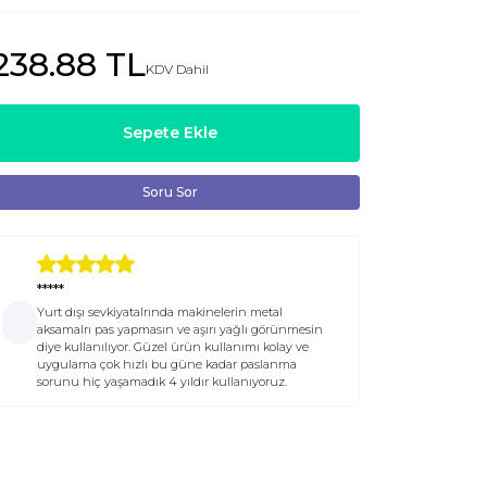
238.88 TL
KDV Dahil
Sepete Ekle
Soru Sor
*****
Yurt dışı sevkiyatalrında makinelerin metal
aksamalrı pas yapmasın ve aşırı yağlı görünmesin
diye kullanılıyor. Güzel ürün kullanımı kolay ve
uygulama çok hızlı bu güne kadar paslanma
sorunu hiç yaşamadık 4 yıldır kullanıyoruz.