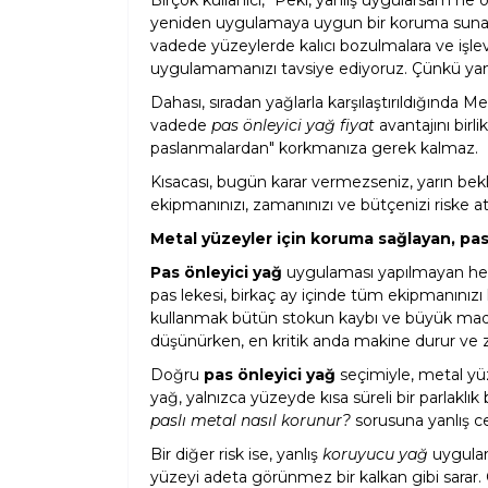
yeniden uygulamaya uygun bir koruma sunar. A
vadede yüzeylerde kalıcı bozulmalara ve işle
uygulamamanızı tavsiye ediyoruz. Çünkü yanlı
Dahası, sıradan yağlarla karşılaştırıldığında M
vadede
pas önleyici yağ fiyat
avantajını birl
paslanmalardan" korkmanıza gerek kalmaz.
Kısacası, bugün karar vermezseniz, yarın bekl
ekipmanınızı, zamanınızı ve bütçenizi riske a
Metal yüzeyler için koruma sağlayan, pas 
Pas önleyici yağ
uygulaması yapılmayan her 
pas lekesi, birkaç ay içinde tüm ekipmanınızı k
kullanmak bütün stokun kaybı ve büyük maddi 
düşünürken, en kritik anda makine durur ve zi
Doğru
pas önleyici yağ
seçimiyle, metal yüze
yağ, yalnızca yüzeyde kısa süreli bir parlaklı
paslı metal nasıl korunur?
sorusuna yanlış cev
Bir diğer risk ise, yanlış
koruyucu yağ
uygula
yüzeyi adeta görünmez bir kalkan gibi sarar.