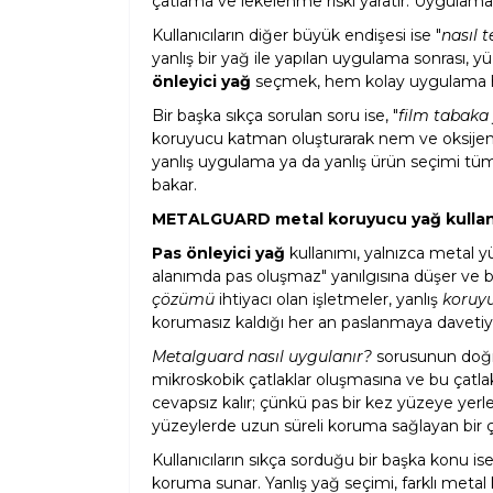
çatlama ve lekelenme riski yaratır. Uygulama s
Kullanıcıların diğer büyük endişesi ise "
nasıl 
yanlış bir yağ ile yapılan uygulama sonrası, 
önleyici yağ
seçmek, hem kolay uygulama h
Bir başka sıkça sorulan soru ise, "
film tabaka
koruyucu katman oluşturarak nem ve oksijenin
yanlış uygulama ya da yanlış ürün seçimi tüm
bakar.
METALGUARD metal koruyucu yağ kullanım 
Pas önleyici yağ
kullanımı, yalnızca metal y
alanımda pas oluşmaz" yanılgısına düşer ve 
çözümü
ihtiyacı olan işletmeler, yanlış
koruy
korumasız kaldığı her an paslanmaya davetiye
Metalguard nasıl uygulanır?
sorusunun doğru
mikroskobik çatlaklar oluşmasına ve bu çatla
cevapsız kalır; çünkü pas bir kez yüzeye ye
yüzeylerde uzun süreli koruma sağlayan bir
Kullanıcıların sıkça sorduğu bir başka konu is
koruma sunar. Yanlış yağ seçimi, farklı metal 