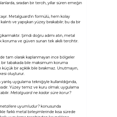
alanlarda, sıradan bir tercih, yıllar süren emeğin
aşır. Metalguard'ın formülü, hem kolay
alıntı ve yapışkan yüzey bırakabilir; bu da bir
 çıkarmaktır. Şimdi doğru adımı atın, metal
 koruma ve güven sunan tek akıllı tercihtir.
eyde tam olarak kaplanmayan ince bölgeler
 tek bir tabakada bile maksimum koruma
 küçük bir açıklık bile bırakmaz. Unutmayın,
esi oluşturur.
 yanlış uygulama tekniğiyle kullanıldığında,
masıdır. Yüzey temiz ve kuru olmalı; uygulama
bilir.
Metalguard ne kadar süre korur?
metallere uyumludur?
konusunda
ikle farklı metal birleşimlerinde kısa sürede