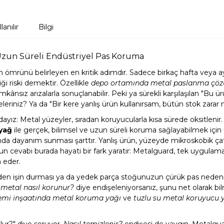
lanılır
Bilgi
un Süreli Endüstriyel Pas Koruma
n ömrünü belirleyen en kritik adımdır. Sadece birkaç hafta veya ay
 riski demektir. Özellikle
depo ortamında metal paslanma çö
mkânsız arızalarla sonuçlanabilir. Peki ya sürekli karşılaşılan "Bu 
niz? Ya da "Bir kere yanlış ürün kullanırsam, bütün stok zarar 
ız: Metal yüzeyler, sıradan koruyucularla kısa sürede oksitlenir. 
 yağ
ile gerçek, bilimsel ve uzun süreli koruma sağlayabilmek içi
dayanım sunması şarttır. Yanlış ürün, yüzeyde mikroskobik çatlakl
n cevabı burada hayati bir fark yaratır: Metalguard, tek uygulam
 eder.
den işin durması ya da yedek parça stoğunuzun çürük pas nedeni
 metal nasıl korunur?
diye endişeleniyorsanız, şunu net olarak bil
emi inşaatında metal koruma yağı
ve
tuzlu su metal koruyucu 
olur?" diye soruyor.
Nasıl temizlenir?
endişesi de yaygın. Metalguard