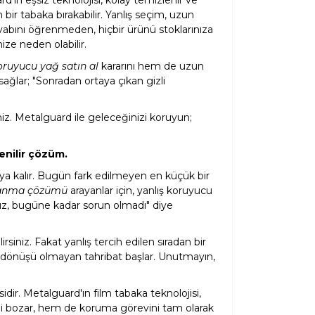
r tabaka bırakabilir. Yanlış seçim, uzun
bını öğrenmeden, hiçbir ürünü stoklarınıza
ze neden olabilir.
ruyucu yağ satın al
kararını hem de uzun
ağlar; "Sonradan ortaya çıkan gizli
niz. Metalguard ile geleceğinizi koruyun;
enilir çözüm.
ya kalır. Bugün fark edilmeyen en küçük bir
lanma çözümü
arayanlar için, yanlış koruyucu
ruz, bugüne kadar sorun olmadı" diye
rsiniz. Fakat yanlış tercih edilen sıradan bir
geri dönüşü olmayan tahribat başlar. Unutmayın,
ir. Metalguard'ın film tabaka teknolojisi,
tiği bozar, hem de koruma görevini tam olarak