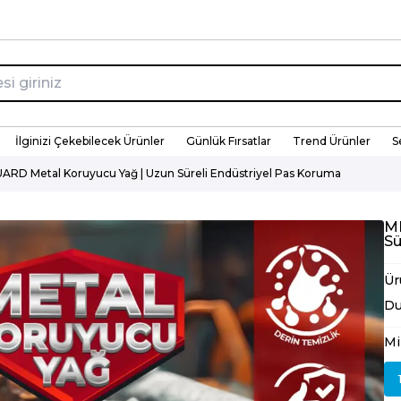
İlginizi Çekebilecek Ürünler
Günlük Fırsatlar
Trend Ürünler
S
RD Metal Koruyucu Yağ | Uzun Süreli Endüstriyel Pas Koruma
ME
Sü
Ür
D
Mi