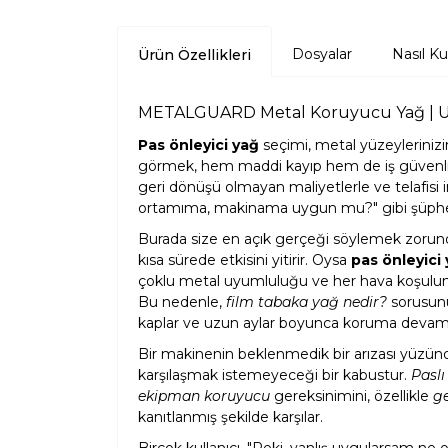
Dosyalar
Nasıl Kul
Ürün Özellikleri
METALGUARD Metal Koruyucu Yağ | Uz
Pas önleyici yağ
seçimi, metal yüzeylerinizi
görmek, hem maddi kayıp hem de iş güvenliği
geri dönüşü olmayan maliyetlerle ve telafisi i
ortamıma, makinama uygun mu?" gibi şüpheleri
Burada size en açık gerçeği söylemek zorunday
kısa sürede etkisini yitirir. Oysa
pas önleyici
çoklu metal uyumluluğu ve her hava koşulunda 
Bu nedenle,
film tabaka yağ nedir?
sorusunu
kaplar ve uzun aylar boyunca koruma devam
Bir makinenin beklenmedik bir arızası yüzün
karşılaşmak istemeyeceği bir kabustur.
Paslı
ekipman koruyucu
gereksinimini, özellikle
g
kanıtlanmış şekilde karşılar.
Birçok kullanıcı, "Peki, yanlış uygularsam ne 