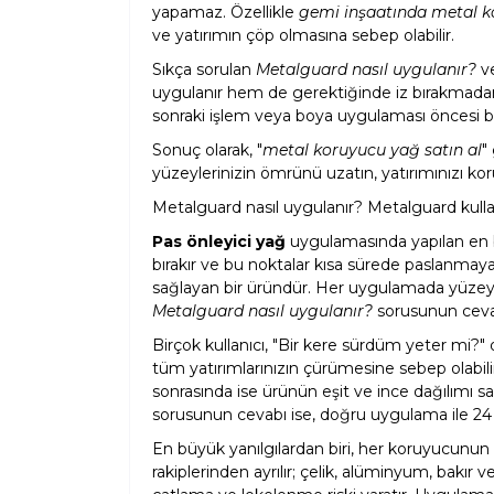
yapamaz. Özellikle
gemi inşaatında metal 
ve yatırımın çöp olmasına sebep olabilir.
Sıkça sorulan
Metalguard nasıl uygulanır?
v
uygulanır hem de gerektiğinde iz bırakmadan
sonraki işlem veya boya uygulaması öncesi büyü
Sonuç olarak, "
metal koruyucu yağ satın al
"
yüzeylerinizin ömrünü uzatın, yatırımınızı 
Metalguard nasıl uygulanır? Metalguard kullanı
Pas önleyici yağ
uygulamasında yapılan en b
bırakır ve bu noktalar kısa sürede paslanmay
sağlayan bir üründür. Her uygulamada yüzeye 
Metalguard nasıl uygulanır?
sorusunun cevab
Birçok kullanıcı, "Bir kere sürdüm yeter mi?"
tüm yatırımlarınızın çürümesine sebep olabili
sonrasında ise ürünün eşit ve ince dağılımı s
sorusunun cevabı ise, doğru uygulama ile 24 
En büyük yanılgılardan biri, her koruyucunu
rakiplerinden ayrılır; çelik, alüminyum, bakır 