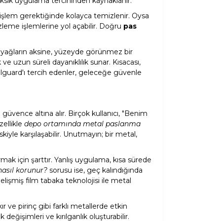
ksik uygulama tercihinden kaynaklanır.
 işlem gerektiğinde kolayca temizlenir. Oysa
zleme işlemlerine yol açabilir. Doğru
pas
n yağların aksine, yüzeyde görünmez bir
 uzun süreli dayanıklılık sunar. Kısacası,
alguard'ı tercih edenler, geleceğe güvenle
üvence altına alır. Birçok kullanıcı, "Benim
ellikle
depo ortamında metal paslanma
kiyle karşılaşabilir. Unutmayın; bir metal,
ak için şarttır. Yanlış uygulama, kısa sürede
nasıl korunur?
sorusu ise, geç kalındığında
şmiş film tabaka teknolojisi ile metal
 ve pirinç gibi farklı metallerde etkin
eğişimleri ve kırılganlık oluşturabilir.