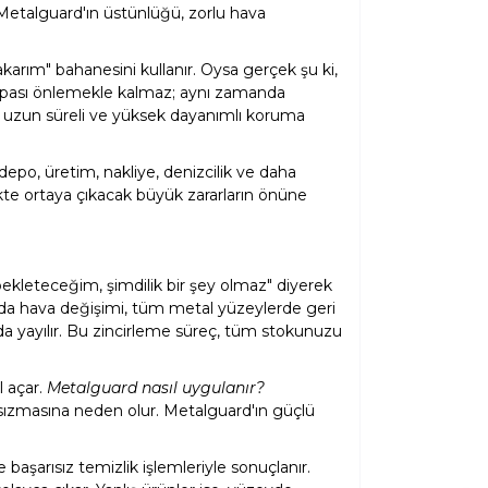
etalguard'ın üstünlüğü, zorlu hava
akarım" bahanesini kullanır. Oysa gerçek şu ki,
 pası önlemekle kalmaz; aynı zamanda
 uzun süreli ve yüksek dayanımlı koruma
 depo, üretim, nakliye, denizcilik ve daha
 ortaya çıkacak büyük zararların önüne
 bekleteceğim, şimdilik bir şey olmaz" diyerek
a da hava değişimi, tüm metal yüzeylerde geri
da yayılır. Bu zincirleme süreç, tüm stokunuzu
l açar.
Metalguard nasıl uygulanır?
sızmasına neden olur. Metalguard'ın güçlü
başarısız temizlik işlemleriyle sonuçlanır.