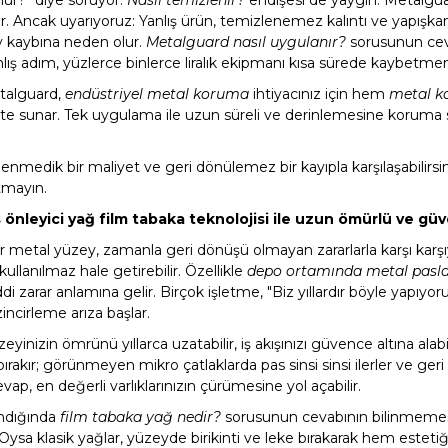
ncak uyarıyoruz: Yanlış ürün, temizlenemez kalıntı ve yapışkan bi
v kaybına neden olur.
Metalguard nasıl uygulanır?
sorusunun ceva
ş adım, yüzlerce binlerce liralık ekipmanı kısa sürede kaybetmeni
etalguard,
endüstriyel metal koruma
ihtiyacınız için hem
metal ko
ikte sunar. Tek uygulama ile uzun süreli ve derinlemesine koruma s
enmedik bir maliyet ve geri dönülemez bir kayıpla karşılaşabilirsi
tmayın.
önleyici yağ film tabaka teknolojisi ile uzun ömürlü ve güv
metal yüzey, zamanla geri dönüşü olmayan zararlarla karşı karşı
ullanılmaz hale getirebilir. Özellikle
depo ortamında metal pas
zarar anlamına gelir. Birçok işletme, "Biz yıllardır böyle yapıyo
ncirleme arıza başlar.
yinizin ömrünü yıllarca uzatabilir, iş akışınızı güvence altına alabili
k bırakır; görünmeyen mikro çatlaklarda pas sinsi sinsi ilerler ve 
ap, en değerli varlıklarınızın çürümesine yol açabilir.
ndığında
film tabaka yağ nedir?
sorusunun cevabının bilinmemesid
 Oysa klasik yağlar, yüzeyde birikinti ve leke bırakarak hem este