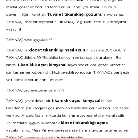
atıkları çözer ve boruları temizler. Kullanıcı yorumları, ürünün
güvenilirliğini kanıtlar.
Tuvalet tıkanıklığı çözümü
arıyorsanız,
TIKANAÇ ideal bir seçenektir.
TIKANAÇ
ile güvenli temizlik deneyimi
yaşayın!
TIKANAÇ nasıl uygulanır?
TIKANAÇ ile
klozet tıkanıklığı nasıl açılır
? Tuvalete 200-300 ml
TIKANAÇ dökün, 10-15 dakika bekleyin ve bol suyla durulayın. Bu
işlem,
tıkanıklık açıcı kimyasal
sayesinde atıkları çözer. Klozetler
için tamamen güvenlidir. Hızlı ve etkili sonuç için
TIKANAÇ
sipariş edin
ve tıkanıklık sorunlarını unutun!
TIKANAÇ çevreye zarar verir mi?
TIKANAÇ, çevre dostu bir
tıkanıklık açıcı kimyasal
olarak
tasarlanmıştır. Doğada çözünebilen bileşenler içerir ve borulara zarar
vermez. Ancak, fazla miktarda kullanımı çevresel etkiler yaratabilir.
Talimatlara uygun kullanarak
klozet tıkanıklığı açma
yapabilirsiniz. Mesa Kimya, çevre standartlarına uygun ürünler sunar.
TIKANAÇ
ile çevre dostu çözümler elde edin!