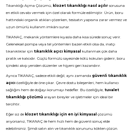
Tıkanıklığı Açma Çözümü
,
klozet tıkanıklığı nasıl açılır
sorusuna
en etkili cevabı vermek için özel olarak formüle edilmiştir. Ürün, boru
hattındaki organik atıkları çözerken, tesisatın yapısına zarar vermez ve
uzun ömürlü kullanım imkânı sunar.
TIKANAÇ, mekanik yöntemlere kıyasla daha kısa sürede sonuç verir.
Geleneksel pompa veya tel yöntemleri bazen etkili olsa da, inatçı
tıkanıklıklar için
tıkanıklık açıcı kimyasal
kullanmak çok daha
pratik ve kalıcıdır. Güçlü formülü sayesinde kötü kokuları giderir, boru
içindeki akışı yeniden düzenler ve hijyeni geri kazandırır.
Ayrıca TIKANAÇ, sadece etkili değil, aynı zamanda
güvenli tıkanıklık
açıcı
özelliğiyle de öne çıkar. Çevre dostu bileşenleri, hem kullanıcı
sağlığını hem de doğayı korumayı hedefler. Bu özelliğiyle,
tuvalet
tıkanıklığı çözümü
arayan bireyler ve işletmeler için ideal bir
tercihtir.
Eğer siz de
klozet tıkanıklığı için en iyi kimyasal
çözümü
arıyorsanız, TIKANAÇ ile hem hızlı hem de güvenli sonuç elde
edebilirsiniz.
Şimdi satın alın
ve tıkanıklık sorununu kökten çözün.