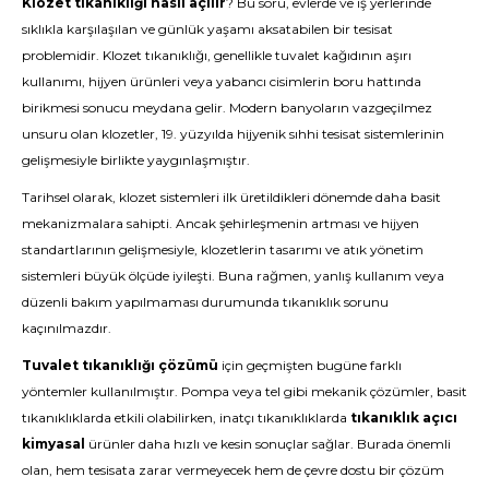
Klozet tıkanıklığı nasıl açılır
? Bu soru, evlerde ve iş yerlerinde
sıklıkla karşılaşılan ve günlük yaşamı aksatabilen bir tesisat
problemidir. Klozet tıkanıklığı, genellikle tuvalet kağıdının aşırı
kullanımı, hijyen ürünleri veya yabancı cisimlerin boru hattında
birikmesi sonucu meydana gelir. Modern banyoların vazgeçilmez
unsuru olan klozetler, 19. yüzyılda hijyenik sıhhi tesisat sistemlerinin
gelişmesiyle birlikte yaygınlaşmıştır.
Tarihsel olarak, klozet sistemleri ilk üretildikleri dönemde daha basit
mekanizmalara sahipti. Ancak şehirleşmenin artması ve hijyen
standartlarının gelişmesiyle, klozetlerin tasarımı ve atık yönetim
sistemleri büyük ölçüde iyileşti. Buna rağmen, yanlış kullanım veya
düzenli bakım yapılmaması durumunda tıkanıklık sorunu
kaçınılmazdır.
Tuvalet tıkanıklığı çözümü
için geçmişten bugüne farklı
yöntemler kullanılmıştır. Pompa veya tel gibi mekanik çözümler, basit
tıkanıklıklarda etkili olabilirken, inatçı tıkanıklıklarda
tıkanıklık açıcı
kimyasal
ürünler daha hızlı ve kesin sonuçlar sağlar. Burada önemli
olan, hem tesisata zarar vermeyecek hem de çevre dostu bir çözüm