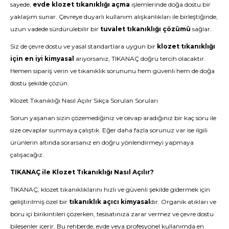
sayede,
evde klozet tıkanıklığı açma
işlemlerinde doğa dostu bir
yaklaşım sunar. Çevreye duyarlı kullanım alışkanlıkları ile birleştiğinde,
uzun vadede sürdürülebilir bir
tuvalet tıkanıklığı çözümü
sağlar.
Siz de çevre dostu ve yasal standartlara uygun bir
klozet tıkanıklığı
için en iyi kimyasal
arıyorsanız, TIKANAÇ doğru tercih olacaktır.
Hemen sipariş verin
ve tıkanıklık sorununu hem güvenli hem de doğa
dostu şekilde çözün.
Klozet Tıkanıklığı Nasıl Açılır Sıkça Sorulan Soruları
Sorun yaşanan sizin çözemediğiniz ve cevap aradığınız bir kaç soru ile
size cevaplar sunmaya çalıştık. Eğer daha fazla sorunuz var ise ilgili
ürünlerin altında sorarsanız en doğru yönlendirmeyi yapmaya
çalışacağız.
TIKANAÇ ile Klozet Tıkanıklığı Nasıl Açılır?
TIKANAÇ, klozet tıkanıklıklarını hızlı ve güvenli şekilde gidermek için
geliştirilmiş özel bir
tıkanıklık açıcı kimyasal
dır. Organik atıkları ve
boru içi birikintileri çözerken, tesisatınıza zarar vermez ve çevre dostu
bileşenler içerir. Bu rehberde, evde veya profesyonel kullanımda en