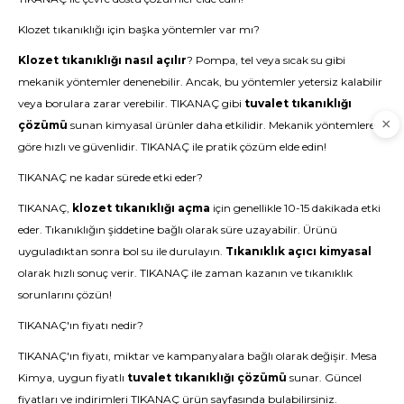
Klozet tıkanıklığı için başka yöntemler var mı?
Klozet tıkanıklığı nasıl açılır
? Pompa, tel veya sıcak su gibi
mekanik yöntemler denenebilir. Ancak, bu yöntemler yetersiz kalabilir
veya borulara zarar verebilir. TIKANAÇ gibi
tuvalet tıkanıklığı
çözümü
sunan kimyasal ürünler daha etkilidir. Mekanik yöntemlere
göre hızlı ve güvenlidir.
TIKANAÇ
ile pratik çözüm elde edin!
TIKANAÇ ne kadar sürede etki eder?
TIKANAÇ,
klozet tıkanıklığı açma
için genellikle 10-15 dakikada etki
eder. Tıkanıklığın şiddetine bağlı olarak süre uzayabilir. Ürünü
uyguladıktan sonra bol su ile durulayın.
Tıkanıklık açıcı kimyasal
olarak hızlı sonuç verir.
TIKANAÇ
ile zaman kazanın ve tıkanıklık
sorunlarını çözün!
TIKANAÇ'ın fiyatı nedir?
TIKANAÇ'ın fiyatı, miktar ve kampanyalara bağlı olarak değişir. Mesa
Kimya, uygun fiyatlı
tuvalet tıkanıklığı çözümü
sunar. Güncel
fiyatları ve indirimleri
TIKANAÇ ürün sayfasında
bulabilirsiniz.