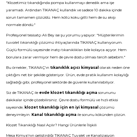
"Klozetimiz tıkandığında pompa kullanmayı denedik ama işe
yaramadı. Ardından TIKANAÇ kullandık ve sadece 10 dakika içinde
sorun tamamen çözüldü. Hem kötü koku gitti hem de su akışı
normale döndü."
Profesyonel tesisatçı Ali Bey ise şu yorumu yapıyor: "Müşterilerimin
tuvalet tıkanıklığı çözümü
ihtiyaçlarında TIKANAÇ kullanıyorum.
Güçlü formülü sayesinde inatçı tıkanıklıkları bile kolayca açıyor. Hem
borulara zarar vermiyor hem de çevre dostu olması tercih sebebim."
Bu örnekler, TIKANAÇ'ın
tıkanıklık açıcı kimyasal
olarak neden öne
çıktığını net bir şekilde gösteriyor. Ürün, evde pratik kullanım kolaylığı
sağladığı gibi, profesyonel sektörde de güvenle kullanılabiliyor.
Siz de TIKANAÇ ile
evde klozet tıkanıklığı açma
sorununu
dakikalar içinde çözebilirsiniz. Çevre dostu formülü ve hızlı etkisi
sayesinde,
klozet tıkanıklığı için en iyi kimyasal
çözümü
deneyimleyin.
Kanal tıkanıklığı açma
ile sorunu kökünden çözün.
Klozet Tıkanıklığı Nasıl Açılır? Hangi Ürünlerle İlişkili
Mesa Kimya'nın geliştirdiği
TIKANAÇ Tuvalet ve Kanalizasyon