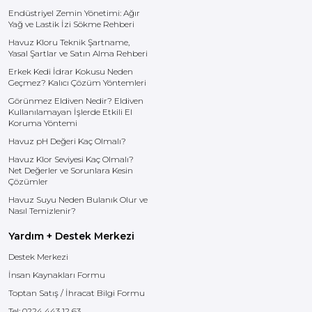
Endüstriyel Zemin Yönetimi: Ağır
Yağ ve Lastik İzi Sökme Rehberi
Havuz Kloru Teknik Şartname,
Yasal Şartlar ve Satın Alma Rehberi
Erkek Kedi İdrar Kokusu Neden
Geçmez? Kalıcı Çözüm Yöntemleri
Görünmez Eldiven Nedir? Eldiven
Kullanılamayan İşlerde Etkili El
Koruma Yöntemi
Havuz pH Değeri Kaç Olmalı?
Havuz Klor Seviyesi Kaç Olmalı?
Net Değerler ve Sorunlara Kesin
Çözümler
Havuz Suyu Neden Bulanık Olur ve
Nasıl Temizlenir?
Yardım + Destek Merkezi
Destek Merkezi
İnsan Kaynakları Formu
Toptan Satış / İhracat Bilgi Formu
Tel:
0224 443 12 63