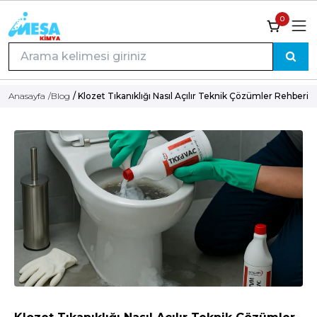
0
Anasayfa
/
Blog
/ Klozet Tıkanıklığı Nasıl Açılır Teknik Çözümler Rehberi