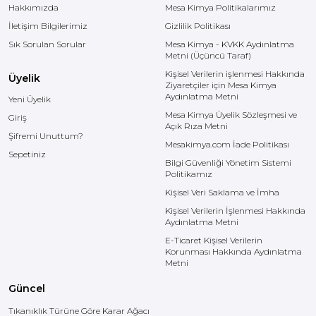
Hakkımızda
Mesa Kimya Politikalarımız
İletişim Bilgilerimiz
Gizlilik Politikası
Sık Sorulan Sorular
Mesa Kimya - KVKK Aydınlatma
Metni (Üçüncü Taraf)
Kişisel Verilerin işlenmesi Hakkında
Üyelik
Ziyaretçiler için Mesa Kimya
Aydınlatma Metni
Yeni Üyelik
Mesa Kimya Üyelik Sözleşmesi ve
Giriş
Açık Rıza Metni
Şifremi Unuttum?
Mesakimya.com İade Politikası
Sepetiniz
Bilgi Güvenliği Yönetim Sistemi
Politikamız
Kişisel Veri Saklama ve İmha
Kişisel Verilerin İşlenmesi Hakkında
Aydınlatma Metni
E-Ticaret Kişisel Verilerin
Korunması Hakkında Aydınlatma
Metni
Güncel
Tıkanıklık Türüne Göre Karar Ağacı