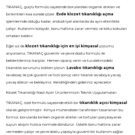
TIKANAÇ, güçlü formülü sayesinde borulardaki organik atıkları ve
birikintileri kısa sürede çözer.
Evde klozet tıkanıklığı açma
işlemlerinde olduğu kadar, endüstriyel alanlarda da aynı etkinlikte
çalışır. Kullanımı kolaydır, boru hattına zarar vermez ve kötü kokuları
ortadan kaldırır.
Eğer siz de
klozet tıkanıklığı için en iyi kimyasal
çözümü
arıyorsanız, TIKANAÇ güvenilir ve çevre dostu formülü ile
beklentilerinizi karşılar. Hemen sipariş verin ve tuvaletinizdeki
tıkanıklık sorununu kökten çözün.
Lavabo tıkanıklığı açma
lavaboaç ile çok güvenli ve hızlı sonuç verir tıkanık lavaboya yavaş
yavaş dökün ve bekleyiniz. Kendiliğinden gideriniz açılacaktır.
Klozet Tıkanıklığı Nasıl Açılır Ürünlerimizin Teknik Uygulamaları
TIKANAÇ, özel formülü sayesinde etkili bir
tıkanıklık açıcı kimyasal
olarak geliştirilmiştir. Kimya mühendisleri tarafından tasarlanan bu
formül, borularda biriken organik atıkları ve tortuları parçalayarak
suyun akışını hızlıca normale döndürür. Üstelik boru hattına zarar
vermeden çalışır ve çevre dostu yapısıyla güvenli bir kullanım sağlar.