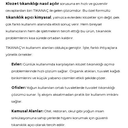
Klozet tıkanıklığı nasıl açılır
sorusuna en hızlı ve güvenilir
cevaplardan biri TIKANAÇ ile gelen çözümdür. Bu özel formüllü
tıkanıklık açıcı kimyasal
, yalnızca evlerdeki klozetler için değil, pek
çok farklı kullanım alanında etkili sonuç verir. Hem bireysel
kullanıcıların hem de işletmelerin tercih ettiği bu ürün, tıkanıklık
problemlerini kısa sürede ortadan kaldırır.
TIKANAÇ'ın kullanım alanları oldukça geniştir. İşte, farklı ihtiyaçlara
yönelik örnekler:
Evler:
Günlük kullanımda karşılaşılan
klozet tıkanıklığı açma
problemlerinde hızlı çözüm sağlar. Organik atıkları, tuvalet kağıdı
birikimlerini ve küçük yabancı cisimleri etkili şekilde çözer.
Ofisler:
Yoğun kullanılan ortak tuvaletlerde
tuvalet tıkanıklığı
çözümü
sunar. İş akışını aksatmadan pratik bir kullanım imkânı
sağlar.
Kamusal Alanlar:
Otel, restoran, okul gibi yoğun insan
sirkülasyonuna sahip yerlerde hijyeni korumak için güvenli
tıkanıklık açıcı olarak tercih edilir.