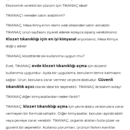
Ekonomik ve etkili bir çözüm için TIKANAÇ ideal!
TIKANAÇ'ı nereden satın alabilirim?
TIKANAÇ, Mesa Kimya'nın resmi web sitesinden satın alınabilir.
TIKANAÇ ürün sayfasını
ziyaret ederek kolayca sipariş verebilirsiniz.
Klozet tıkanıklığı için en iyi kimyasal
arıyorsanız, Mesa Kimya
doğru adres!
TIKANAÇ klozetlerde sık kullanıma uygun mu?
Evet, TIKANAÇ
evde klozet tıkanıklığı açma
için düzenli
kullanıma uygundur. Ayda bir uygulama, boruların temiz kalmasını
sağlar. Ürün, borulara zarar vermez ve çevre dostudur.
Güvenli
tıkanıklık açıcı
olarak ideal bir seçenektir.
TIKANAÇ
ile bakım kolay!
TIKANAÇ diğer kimyasallardan neden farklı?
TIKANAÇ,
klozet tıkanıklığı açma
için çevre dostu ve borulara zarar
vermeyen bir formüle sahiptir. Diğer kimyasallar, boruları aşındırabilir
veya çevreye zarar verebilir. TIKANAÇ, organik atıkları hızla çözer ve
güvenli bir seçenektir. Kullanıcı yorumları, ürünün farkını kanıtlar.