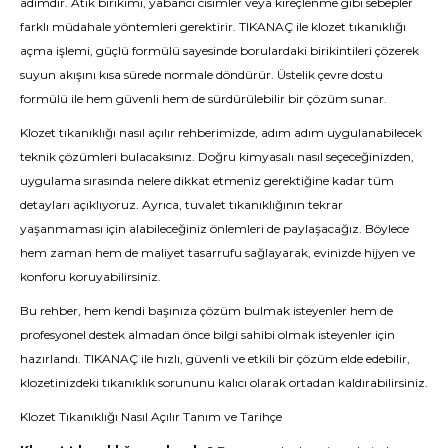
adımdır. Atık birikimi, yabancı cisimler veya kireçlenme gibi sebepler
farklı müdahale yöntemleri gerektirir. TIKANAÇ ile klozet tıkanıklığı
açma işlemi, güçlü formülü sayesinde borulardaki birikintileri çözerek
suyun akışını kısa sürede normale döndürür. Üstelik çevre dostu
formülü ile hem güvenli hem de sürdürülebilir bir çözüm sunar.
Klozet tıkanıklığı nasıl açılır rehberimizde, adım adım uygulanabilecek
teknik çözümleri bulacaksınız. Doğru kimyasalı nasıl seçeceğinizden,
uygulama sırasında nelere dikkat etmeniz gerektiğine kadar tüm
detayları açıklıyoruz. Ayrıca, tuvalet tıkanıklığının tekrar
yaşanmaması için alabileceğiniz önlemleri de paylaşacağız. Böylece
hem zaman hem de maliyet tasarrufu sağlayarak, evinizde hijyen ve
konforu koruyabilirsiniz.
Bu rehber, hem kendi başınıza çözüm bulmak isteyenler hem de
profesyonel destek almadan önce bilgi sahibi olmak isteyenler için
hazırlandı. TIKANAÇ ile hızlı, güvenli ve etkili bir çözüm elde edebilir,
klozetinizdeki tıkanıklık sorununu kalıcı olarak ortadan kaldırabilirsiniz.
Klozet Tıkanıklığı Nasıl Açılır Tanım ve Tarihçe