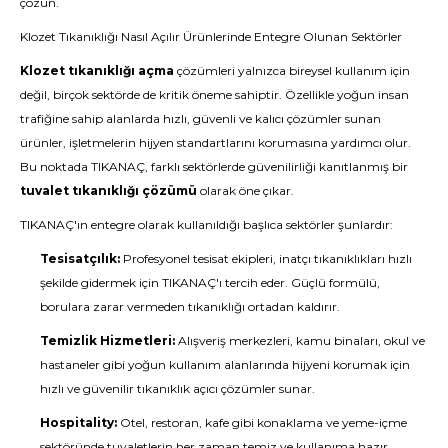
çözün.
Klozet Tıkanıklığı Nasıl Açılır Ürünlerinde Entegre Olunan Sektörler
Klozet tıkanıklığı açma
çözümleri yalnızca bireysel kullanım için
değil, birçok sektörde de kritik öneme sahiptir. Özellikle yoğun insan
trafiğine sahip alanlarda hızlı, güvenli ve kalıcı çözümler sunan
ürünler, işletmelerin hijyen standartlarını korumasına yardımcı olur.
Bu noktada TIKANAÇ, farklı sektörlerde güvenilirliği kanıtlanmış bir
tuvalet tıkanıklığı çözümü
olarak öne çıkar.
TIKANAÇ'ın entegre olarak kullanıldığı başlıca sektörler şunlardır:
Tesisatçılık:
Profesyonel tesisat ekipleri, inatçı tıkanıklıkları hızlı
şekilde gidermek için TIKANAÇ'ı tercih eder. Güçlü formülü,
borulara zarar vermeden tıkanıklığı ortadan kaldırır.
Temizlik Hizmetleri:
Alışveriş merkezleri, kamu binaları, okul ve
hastaneler gibi yoğun kullanım alanlarında hijyeni korumak için
hızlı ve güvenilir tıkanıklık açıcı çözümler sunar.
Hospitality:
Otel, restoran, kafe gibi konaklama ve yeme-içme
sektöründe tuvaletlerin her zaman temiz ve kullanıma hazır