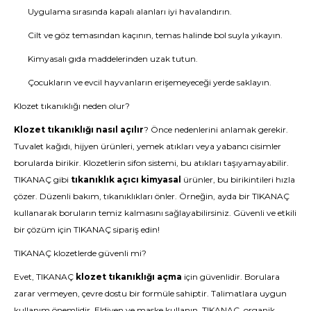
Uygulama sırasında kapalı alanları iyi havalandırın.
Cilt ve göz temasından kaçının, temas halinde bol suyla yıkayın.
Kimyasalı gıda maddelerinden uzak tutun.
Çocukların ve evcil hayvanların erişemeyeceği yerde saklayın.
Klozet tıkanıklığı neden olur?
Klozet tıkanıklığı nasıl açılır
? Önce nedenlerini anlamak gerekir.
Tuvalet kağıdı, hijyen ürünleri, yemek atıkları veya yabancı cisimler
borularda birikir. Klozetlerin sifon sistemi, bu atıkları taşıyamayabilir.
TIKANAÇ gibi
tıkanıklık açıcı kimyasal
ürünler, bu birikintileri hızla
çözer. Düzenli bakım, tıkanıklıkları önler. Örneğin, ayda bir TIKANAÇ
kullanarak boruların temiz kalmasını sağlayabilirsiniz. Güvenli ve etkili
bir çözüm için
TIKANAÇ
sipariş edin!
TIKANAÇ klozetlerde güvenli mi?
Evet, TIKANAÇ
klozet tıkanıklığı açma
için güvenlidir. Borulara
zarar vermeyen, çevre dostu bir formüle sahiptir. Talimatlara uygun
kullanım önemlidir. Eldiven ve maske kullanın. TIKANAÇ, organik