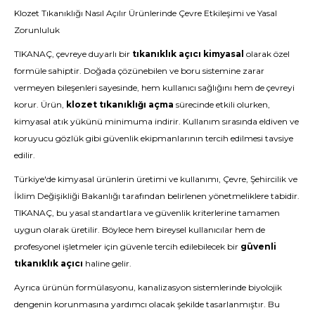
Klozet Tıkanıklığı Nasıl Açılır Ürünlerinde Çevre Etkileşimi ve Yasal
Zorunluluk
TIKANAÇ, çevreye duyarlı bir
tıkanıklık açıcı kimyasal
olarak özel
formüle sahiptir. Doğada çözünebilen ve boru sistemine zarar
vermeyen bileşenleri sayesinde, hem kullanıcı sağlığını hem de çevreyi
korur. Ürün,
klozet tıkanıklığı açma
sürecinde etkili olurken,
kimyasal atık yükünü minimuma indirir. Kullanım sırasında eldiven ve
koruyucu gözlük gibi güvenlik ekipmanlarının tercih edilmesi tavsiye
edilir.
Türkiye'de kimyasal ürünlerin üretimi ve kullanımı, Çevre, Şehircilik ve
İklim Değişikliği Bakanlığı tarafından belirlenen yönetmeliklere tabidir.
TIKANAÇ, bu yasal standartlara ve güvenlik kriterlerine tamamen
uygun olarak üretilir. Böylece hem bireysel kullanıcılar hem de
profesyonel işletmeler için güvenle tercih edilebilecek bir
güvenli
tıkanıklık açıcı
haline gelir.
Ayrıca ürünün formülasyonu, kanalizasyon sistemlerinde biyolojik
dengenin korunmasına yardımcı olacak şekilde tasarlanmıştır. Bu