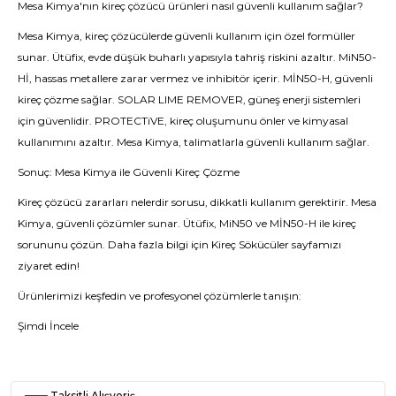
Mesa Kimya'nın kireç çözücü ürünleri nasıl güvenli kullanım sağlar?
Mesa Kimya, kireç çözücülerde güvenli kullanım için özel formüller
sunar. Ütüfix, evde düşük buharlı yapısıyla tahriş riskini azaltır. MiN50-
Hİ, hassas metallere zarar vermez ve inhibitör içerir. MİN50-H, güvenli
kireç çözme sağlar. SOLAR LIME REMOVER, güneş enerji sistemleri
için güvenlidir. PROTECTiVE, kireç oluşumunu önler ve kimyasal
kullanımını azaltır. Mesa Kimya, talimatlarla güvenli kullanım sağlar.
Sonuç: Mesa Kimya ile Güvenli Kireç Çözme
Kireç çözücü zararları nelerdir sorusu, dikkatli kullanım gerektirir. Mesa
Kimya, güvenli çözümler sunar.
Ütüfix
,
MiN50
ve
MİN50-H
ile kireç
sorununu çözün. Daha fazla bilgi için
Kireç Sökücüler
sayfamızı
ziyaret edin!
Ürünlerimizi keşfedin ve profesyonel çözümlerle tanışın:
Şimdi İncele
Taksitli Alışveriş