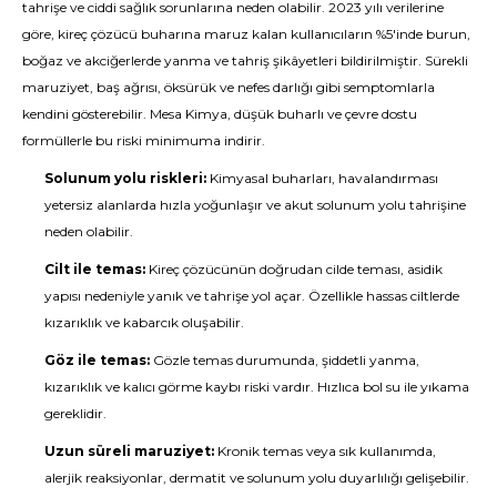
tahrişe ve ciddi sağlık sorunlarına neden olabilir. 2023 yılı verilerine
göre, kireç çözücü buharına maruz kalan kullanıcıların %5'inde burun,
boğaz ve akciğerlerde yanma ve tahriş şikâyetleri bildirilmiştir. Sürekli
maruziyet, baş ağrısı, öksürük ve nefes darlığı gibi semptomlarla
kendini gösterebilir. Mesa Kimya, düşük buharlı ve çevre dostu
formüllerle bu riski minimuma indirir.
Solunum yolu riskleri:
Kimyasal buharları, havalandırması
yetersiz alanlarda hızla yoğunlaşır ve akut solunum yolu tahrişine
neden olabilir.
Cilt ile temas:
Kireç çözücünün doğrudan cilde teması, asidik
yapısı nedeniyle yanık ve tahrişe yol açar. Özellikle hassas ciltlerde
kızarıklık ve kabarcık oluşabilir.
Göz ile temas:
Gözle temas durumunda, şiddetli yanma,
kızarıklık ve kalıcı görme kaybı riski vardır. Hızlıca bol su ile yıkama
gereklidir.
Uzun süreli maruziyet:
Kronik temas veya sık kullanımda,
alerjik reaksiyonlar, dermatit ve solunum yolu duyarlılığı gelişebilir.