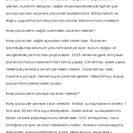
işlevleri, kullanım detayları, sağlık ve çevreye etkileriyle ilgili en çok
sorulan soruları ve pratik çözümleri bulabilirsiniz. Bilinçli tercih ve
doğru uygulama için sıkça sorulan sorular bölümümüzü inceleyin.
Kireç çözücülerin sağlık üzerindeki zararları nelerdir?
Kireç çözücüler, sağlık açısından ciddi riskler taşır. Buharları
solunduğunda solunum yolu tahrişine yol açar; burun, boğaz ve
akciğerlerde yanma hissi oluşturabilir. 2023 verilerine göre, kimyasal
buharına maruz kalanların %5'i tahriş yaşadı. Cilt teması, asidik yapısı
nedeniyle yanıklara ve tahrişe neden olabilir. Gözle temas, ciddi
hasarlara yol açar; hemen suyla yıkamak gerekir. Mesa Kimya, düşük
buharlı formüllerle riskleri azaltır.
Kireç çözücülerin çevreye zararları nelerdir?
Kireç çözücüler çevreye zarar verebilir. Atıklar, su kaynaklarını kirletir; 1
litre atık, 50 bin litre suyu etkileyebilir. Asidik atıklar, su ekosistemini
bozar ve balık popülasyonunu tehdit eder. VOC emisyonları, hava
kirliliğine yol açar ve ozon tabakasını inceltir. Atıkların kanalizasyona
dökülmesi, arıtma sistemlerini zorlar. Mesa Kimya, çevre dostu