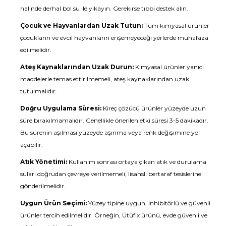
halinde derhal bol su ile yıkayın. Gerekirse tıbbi destek alın.
Çocuk ve Hayvanlardan Uzak Tutun:
Tüm kimyasal ürünler
çocukların ve evcil hayvanların erişemeyeceği yerlerde muhafaza
edilmelidir.
Ateş Kaynaklarından Uzak Durun:
Kimyasal ürünler yanıcı
maddelerle temas ettirilmemeli, ateş kaynaklarından uzak
tutulmalıdır.
Doğru Uygulama Süresi:
Kireç çözücü ürünler yüzeyde uzun
süre bırakılmamalıdır. Genellikle önerilen etki süresi 3-5 dakikadır.
Bu sürenin aşılması yüzeyde aşınma veya renk değişimine yol
açabilir.
Atık Yönetimi:
Kullanım sonrası ortaya çıkan atık ve durulama
suları doğrudan çevreye verilmemeli, lisanslı bertaraf tesislerine
gönderilmelidir.
Uygun Ürün Seçimi:
Yüzey tipine uygun, inhibitörlü ve güvenli
ürünler tercih edilmelidir. Örneğin,
Ütüfix
ürünü, evde güvenli ve