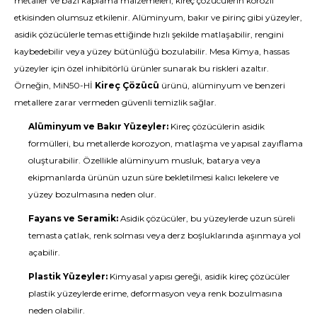
metaller ve bazı kaplama malzemeleri, kireç çözücülerin korozif
etkisinden olumsuz etkilenir. Alüminyum, bakır ve pirinç gibi yüzeyler,
asidik çözücülerle temas ettiğinde hızlı şekilde matlaşabilir, rengini
kaybedebilir veya yüzey bütünlüğü bozulabilir. Mesa Kimya, hassas
yüzeyler için özel inhibitörlü ürünler sunarak bu riskleri azaltır.
Örneğin, MiN50-Hİ
Kireç Çözücü
ürünü, alüminyum ve benzeri
metallere zarar vermeden güvenli temizlik sağlar.
Alüminyum ve Bakır Yüzeyler:
Kireç çözücülerin asidik
formülleri, bu metallerde korozyon, matlaşma ve yapısal zayıflama
oluşturabilir. Özellikle alüminyum musluk, batarya veya
ekipmanlarda ürünün uzun süre bekletilmesi kalıcı lekelere ve
yüzey bozulmasına neden olur.
Fayans ve Seramik:
Asidik çözücüler, bu yüzeylerde uzun süreli
temasta çatlak, renk solması veya derz boşluklarında aşınmaya yol
açabilir.
Plastik Yüzeyler:
Kimyasal yapısı gereği, asidik kireç çözücüler
plastik yüzeylerde erime, deformasyon veya renk bozulmasına
neden olabilir.