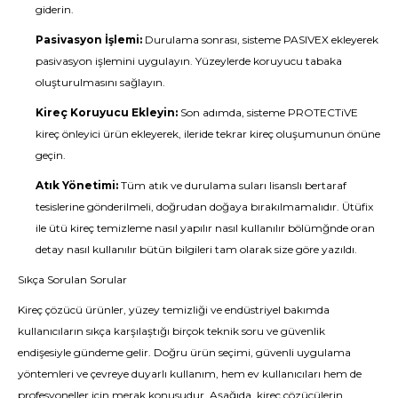
giderin.
Pasivasyon İşlemi:
Durulama sonrası, sisteme PASIVEX ekleyerek
pasivasyon işlemini uygulayın. Yüzeylerde koruyucu tabaka
oluşturulmasını sağlayın.
Kireç Koruyucu Ekleyin:
Son adımda, sisteme PROTECTiVE
kireç önleyici ürün ekleyerek, ileride tekrar kireç oluşumunun önüne
geçin.
Atık Yönetimi:
Tüm atık ve durulama suları lisanslı bertaraf
tesislerine gönderilmeli, doğrudan doğaya bırakılmamalıdır. Ütüfix
ile ütü kireç temizleme nasıl yapılır nasıl kullanılır bölümğnde oran
detay nasıl kullanılır bütün bilgileri tam olarak size göre yazıldı.
Sıkça Sorulan Sorular
Kireç çözücü ürünler, yüzey temizliği ve endüstriyel bakımda
kullanıcıların sıkça karşılaştığı birçok teknik soru ve güvenlik
endişesiyle gündeme gelir. Doğru ürün seçimi, güvenli uygulama
yöntemleri ve çevreye duyarlı kullanım, hem ev kullanıcıları hem de
profesyoneller için merak konusudur. Aşağıda, kireç çözücülerin