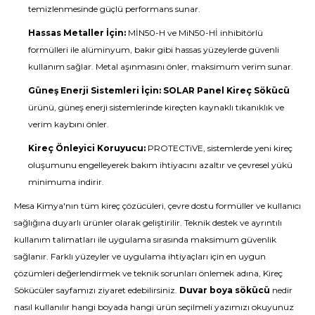
temizlenmesinde güçlü performans sunar.
Hassas Metaller İçin:
MİN50-H ve MiN50-Hİ inhibitörlü
formülleri ile alüminyum, bakır gibi hassas yüzeylerde güvenli
kullanım sağlar. Metal aşınmasını önler, maksimum verim sunar.
Güneş Enerji Sistemleri İçin:
SOLAR Panel Kireç Sökücü
ürünü, güneş enerji sistemlerinde kireçten kaynaklı tıkanıklık ve
verim kaybını önler.
Kireç Önleyici Koruyucu:
PROTECTiVE, sistemlerde yeni kireç
oluşumunu engelleyerek bakım ihtiyacını azaltır ve çevresel yükü
minimuma indirir.
Mesa Kimya'nın tüm kireç çözücüleri, çevre dostu formüller ve kullanıcı
sağlığına duyarlı ürünler olarak geliştirilir. Teknik destek ve ayrıntılı
kullanım talimatları ile uygulama sırasında maksimum güvenlik
sağlanır. Farklı yüzeyler ve uygulama ihtiyaçları için en uygun
çözümleri değerlendirmek ve teknik sorunları önlemek adına, Kireç
Sökücüler sayfamızı ziyaret edebilirsiniz.
Duvar boya sökücü
nedir
nasıl kullanılır hangi boyada hangi ürün seçilmeli yazımızı okuyunuz