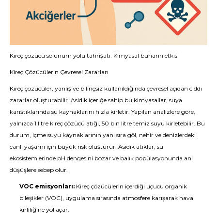
Kireç çözücü solunum yolu tahrişatı: Kimyasal buharın etkisi
Kireç Çözücülerin Çevresel Zararları
Kireç çözücüler, yanlış ve bilinçsiz kullanıldığında çevresel açıdan ciddi
zararlar oluşturabilir. Asidik içeriğe sahip bu kimyasallar, suya
karıştıklarında su kaynaklarını hızla kirletir. Yapılan analizlere göre,
yalnızca 1 litre kireç çözücü atığı, 50 bin litre temiz suyu kirletebilir. Bu
durum, içme suyu kaynaklarının yanı sıra göl, nehir ve denizlerdeki
canlı yaşamı için büyük risk oluşturur. Asidik atıklar, su
ekosistemlerinde pH dengesini bozar ve balık popülasyonunda ani
düşüşlere sebep olur.
VOC emisyonları:
Kireç çözücülerin içerdiği uçucu organik
bileşikler (VOC), uygulama sırasında atmosfere karışarak hava
kirliliğine yol açar.