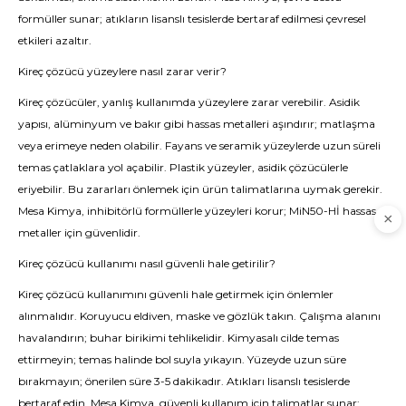
formüller sunar; atıkların lisanslı tesislerde bertaraf edilmesi çevresel
etkileri azaltır.
Kireç çözücü yüzeylere nasıl zarar verir?
Kireç çözücüler, yanlış kullanımda yüzeylere zarar verebilir. Asidik
yapısı, alüminyum ve bakır gibi hassas metalleri aşındırır; matlaşma
veya erimeye neden olabilir. Fayans ve seramik yüzeylerde uzun süreli
temas çatlaklara yol açabilir. Plastik yüzeyler, asidik çözücülerle
eriyebilir. Bu zararları önlemek için ürün talimatlarına uymak gerekir.
Mesa Kimya, inhibitörlü formüllerle yüzeyleri korur; MiN50-Hİ hassas
metaller için güvenlidir.
Kireç çözücü kullanımı nasıl güvenli hale getirilir?
Kireç çözücü kullanımını güvenli hale getirmek için önlemler
alınmalıdır. Koruyucu eldiven, maske ve gözlük takın. Çalışma alanını
havalandırın; buhar birikimi tehlikelidir. Kimyasalı cilde temas
ettirmeyin; temas halinde bol suyla yıkayın. Yüzeyde uzun süre
bırakmayın; önerilen süre 3-5 dakikadır. Atıkları lisanslı tesislerde
bertaraf edin. Mesa Kimya, güvenli kullanım için talimatlar sunar;