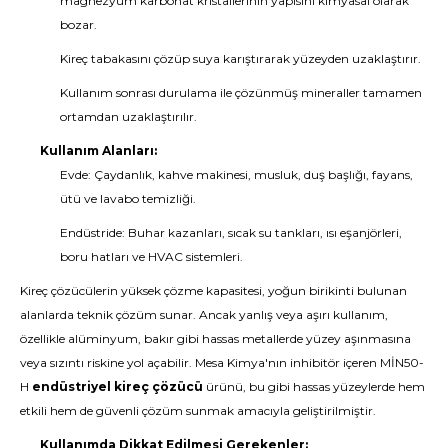
magnezyum karbonat kristallerinin yapısını kimyasal olarak
bozar.
Kireç tabakasını çözüp suya karıştırarak yüzeyden uzaklaştırır.
Kullanım sonrası durulama ile çözünmüş mineraller tamamen
ortamdan uzaklaştırılır.
Kullanım Alanları:
Evde: Çaydanlık, kahve makinesi, musluk, duş başlığı, fayans,
ütü ve lavabo temizliği.
Endüstride: Buhar kazanları, sıcak su tankları, ısı eşanjörleri,
boru hatları ve HVAC sistemleri.
Kireç çözücülerin yüksek çözme kapasitesi, yoğun birikinti bulunan
alanlarda teknik çözüm sunar. Ancak yanlış veya aşırı kullanım,
özellikle alüminyum, bakır gibi hassas metallerde yüzey aşınmasına
veya sızıntı riskine yol açabilir. Mesa Kimya'nın inhibitör içeren MİN50-
H
endüstriyel kireç çözücü
ürünü, bu gibi hassas yüzeylerde hem
etkili hem de güvenli çözüm sunmak amacıyla geliştirilmiştir.
Kullanımda Dikkat Edilmesi Gerekenler: