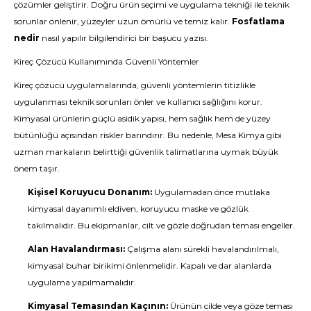
çözümler geliştirir. Doğru ürün seçimi ve uygulama tekniği ile teknik
sorunlar önlenir, yüzeyler uzun ömürlü ve temiz kalır.
Fosfatlama
nedir
nasıl yapılır bilgilendirici bir başucu yazısı.
Kireç Çözücü Kullanımında Güvenli Yöntemler
Kireç çözücü uygulamalarında, güvenli yöntemlerin titizlikle
uygulanması teknik sorunları önler ve kullanıcı sağlığını korur.
Kimyasal ürünlerin güçlü asidik yapısı, hem sağlık hem de yüzey
bütünlüğü açısından riskler barındırır. Bu nedenle, Mesa Kimya gibi
uzman markaların belirttiği güvenlik talimatlarına uymak büyük
önem taşır.
Kişisel Koruyucu Donanım:
Uygulamadan önce mutlaka
kimyasal dayanımlı eldiven, koruyucu maske ve gözlük
takılmalıdır. Bu ekipmanlar, cilt ve gözle doğrudan teması engeller.
Alan Havalandırması:
Çalışma alanı sürekli havalandırılmalı,
kimyasal buhar birikimi önlenmelidir. Kapalı ve dar alanlarda
uygulama yapılmamalıdır.
Kimyasal Temasından Kaçının:
Ürünün cilde veya göze teması