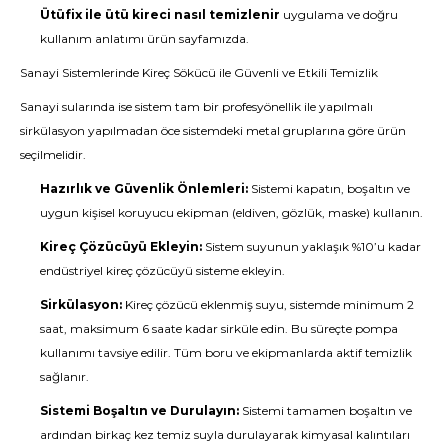
Ütüfix ile ütü kireci nasıl temizlenir
uygulama ve doğru
kullanım anlatımı ürün sayfamızda.
Sanayi Sistemlerinde Kireç Sökücü ile Güvenli ve Etkili Temizlik
Sanayi sularında ise sistem tam bir profesyönellik ile yapılmalı
sirkülasyon yapılmadan öce sistemdeki metal gruplarına göre ürün
seçilmelidir.
Hazırlık ve Güvenlik Önlemleri:
Sistemi kapatın, boşaltın ve
uygun kişisel koruyucu ekipman (eldiven, gözlük, maske) kullanın.
Kireç Çözücüyü Ekleyin:
Sistem suyunun yaklaşık %10’u kadar
endüstriyel kireç çözücüyü sisteme ekleyin.
Sirkülasyon:
Kireç çözücü eklenmiş suyu, sistemde minimum 2
saat, maksimum 6 saate kadar sirküle edin. Bu süreçte pompa
kullanımı tavsiye edilir. Tüm boru ve ekipmanlarda aktif temizlik
sağlanır.
Sistemi Boşaltın ve Durulayın:
Sistemi tamamen boşaltın ve
ardından birkaç kez temiz suyla durulayarak kimyasal kalıntıları