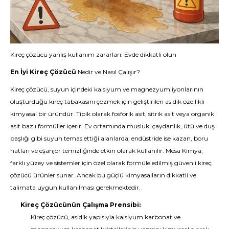
Kireç çözücü yanlış kullanım zararları: Evde dikkatli olun
En İyi Kireç Çözücü
Nedir ve Nasıl Çalışır?
Kireç çözücü, suyun içindeki kalsiyum ve magnezyum iyonlarının
oluşturduğu kireç tabakasını çözmek için geliştirilen asidik özellikli
kimyasal bir üründür. Tipik olarak fosforik asit, sitrik asit veya organik
asit bazlı formüller içerir. Ev ortamında musluk, çaydanlık, ütü ve duş
başlığı gibi suyun temas ettiği alanlarda; endüstride ise kazan, boru
hatları ve eşanjör temizliğinde etkin olarak kullanılır. Mesa Kimya,
farklı yüzey ve sistemler için özel olarak formüle edilmiş güvenli kireç
çözücü ürünler sunar. Ancak bu güçlü kimyasalların dikkatli ve
talimata uygun kullanılması gerekmektedir.
Kireç Çözücünün Çalışma Prensibi:
Kireç çözücü, asidik yapısıyla kalsiyum karbonat ve