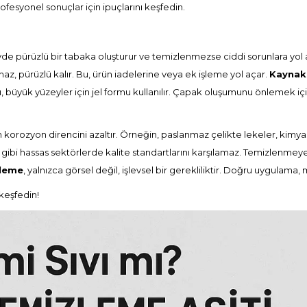
esyonel sonuçlar için ipuçlarını keşfedin.
yde pürüzlü bir tabaka oluşturur ve temizlenmezse ciddi sorunlara yol 
z, pürüzlü kalır. Bu, ürün iadelerine veya ek işleme yol açar.
Kaynak 
ısı, büyük yüzeyler için jel formu kullanılır. Çapak oluşumunu önlemek iç
orozyon direncini azaltır. Örneğin, paslanmaz çelikte lekeler, kimyasal 
ık gibi hassas sektörlerde kalite standartlarını karşılamaz. Temizlenme
zleme
, yalnızca görsel değil, işlevsel bir gerekliliktir. Doğru uygulama, ma
keşfedin!