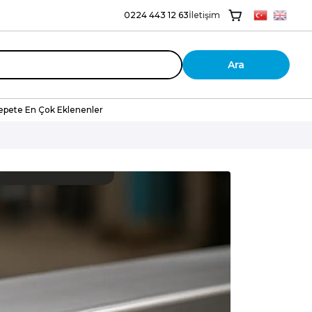
0224 443 12 63
İletişim
Ara
epete En Çok Eklenenler