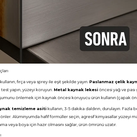
çları
llanın, fırça veya sprey ile eşit şekilde yayın.
Paslanmaz çelik kayn
test yapın, yüzeyi koruyun.
Metal kaynak lekesi
öncesi yağ ve pası g
uşumunu önlemek için kaynak öncesi koruyucu ürün kullanın (
çapak ön
ynak temizleme asiti
kullanın, 3-5 dakika daldırın, durulayın. Fazla b
ler. Alüminyumda hafif formüller seçin, agresif kimyasallar yüzeyi matl
a veya boya için hazır olmasını sağlar, ürün ömrünü uzatır.
!