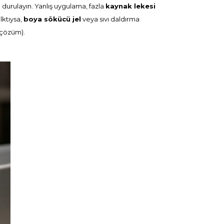
a durulayın. Yanlış uygulama, fazla
kaynak lekesi
lktıysa,
boya sökücü jel
veya sıvı daldırma
i çözüm
).