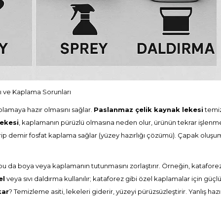
ı ve Kaplama Sorunları
plamaya hazır olmasını sağlar.
Paslanmaz çelik kaynak lekesi
temiz
ekesi
, kaplamanın pürüzlü olmasına neden olur, ürünün tekrar işlenmes
rip demir fosfat kaplama sağlar (
yüzey hazırlığı çözümü
). Çapak oluşum
r, bu da boya veya kaplamanın tutunmasını zorlaştırır. Örneğin, katafo
el
veya sıvı daldırma kullanılır; kataforez gibi özel kaplamalar için güç
kar
? Temizleme asiti, lekeleri giderir, yüzeyi pürüzsüzleştirir. Yanlış hazırl