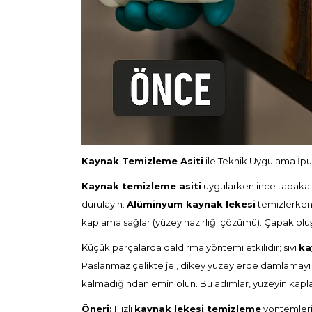
Kaynak Temizleme Asiti
ile Teknik Uygulama İpu
Kaynak temizleme asiti
uygularken ince tabaka ku
durulayın.
Alüminyum kaynak lekesi
temizlerken 
kaplama sağlar (
yüzey hazırlığı çözümü
). Çapak ol
Küçük parçalarda daldırma yöntemi etkilidir; sıvı
ka
Paslanmaz çelikte jel, dikey yüzeylerde damlamayı ön
kalmadığından emin olun. Bu adımlar, yüzeyin kaplam
Öneri:
Hızlı
kaynak lekesi temizleme
yöntemleri