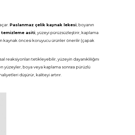
açar.
Paslanmaz çelik kaynak lekesi
, boyanın
temizleme asiti
, yüzeyi pürüzsüzleştirir, kaplama
in kaynak öncesi koruyucu ürünler önerilir (
çapak
reaksiyonları tetikleyebilir, yüzeyin dayanıklılığını
yen yüzeyler, boya veya kaplama sonrası pürüzlü
liyetleri düşürür, kaliteyi artırır.