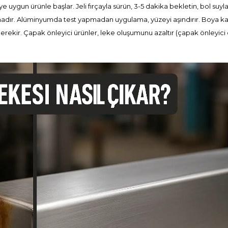
 uygun ürünle başlar. Jeli fırçayla sürün, 3-5 dakika bekletin, bol suyl
adır. Alüminyumda test yapmadan uygulama, yüzeyi aşındırır. Boya ka
gerekir. Çapak önleyici ürünler, leke oluşumunu azaltır (
çapak önleyic