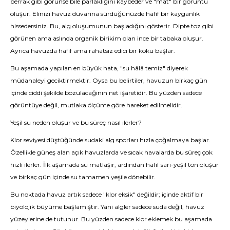
berrak gibi görünse bile parlaklığını kaybeder ve "mat" bir görüntü
oluşur. Elinizi havuz duvarına sürdüğünüzde hafif bir kayganlık
hissedersiniz. Bu, alg oluşumunun başladığını gösterir. Dipte toz gibi
görünen ama aslında organik birikim olan ince bir tabaka oluşur.
Ayrıca havuzda hafif ama rahatsız edici bir koku başlar.
Bu aşamada yapılan en büyük hata, "su hâlâ temiz" diyerek
müdahaleyi geciktirmektir. Oysa bu belirtiler, havuzun birkaç gün
içinde ciddi şekilde bozulacağının net işaretidir. Bu yüzden sadece
görüntüye değil, mutlaka ölçüme göre hareket edilmelidir.
Yeşil su neden oluşur ve bu süreç nasıl ilerler?
Klor seviyesi düştüğünde sudaki alg sporları hızla çoğalmaya başlar.
Özellikle güneş alan açık havuzlarda ve sıcak havalarda bu süreç çok
hızlı ilerler. İlk aşamada su matlaşır, ardından hafif sarı-yeşil ton oluşur
ve birkaç gün içinde su tamamen yeşile dönebilir.
Bu noktada havuz artık sadece "klor eksik" değildir; içinde aktif bir
biyolojik büyüme başlamıştır. Yani algler sadece suda değil, havuz
yüzeylerine de tutunur. Bu yüzden sadece klor eklemek bu aşamada