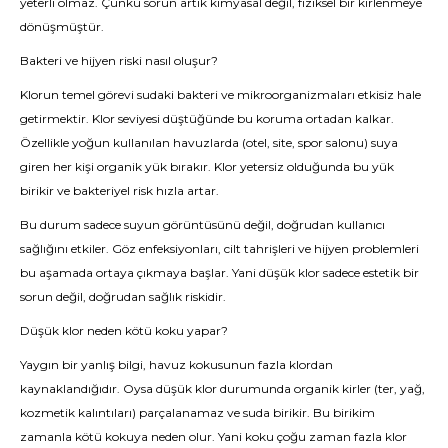
yeterli olmaz. Çünkü sorun artık kimyasal değil, fiziksel bir kirlenmeye
dönüşmüştür.
Bakteri ve hijyen riski nasıl oluşur?
Klorun temel görevi sudaki bakteri ve mikroorganizmaları etkisiz hale
getirmektir. Klor seviyesi düştüğünde bu koruma ortadan kalkar.
Özellikle yoğun kullanılan havuzlarda (otel, site, spor salonu) suya
giren her kişi organik yük bırakır. Klor yetersiz olduğunda bu yük
birikir ve bakteriyel risk hızla artar.
Bu durum sadece suyun görüntüsünü değil, doğrudan kullanıcı
sağlığını etkiler. Göz enfeksiyonları, cilt tahrişleri ve hijyen problemleri
bu aşamada ortaya çıkmaya başlar. Yani düşük klor sadece estetik bir
sorun değil, doğrudan sağlık riskidir.
Düşük klor neden kötü koku yapar?
Yaygın bir yanlış bilgi, havuz kokusunun fazla klordan
kaynaklandığıdır. Oysa düşük klor durumunda organik kirler (ter, yağ,
kozmetik kalıntıları) parçalanamaz ve suda birikir. Bu birikim
zamanla kötü kokuya neden olur. Yani koku çoğu zaman fazla klor