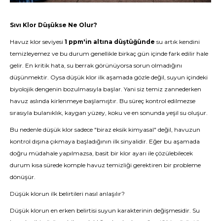
Sıvı Klor
Düşükse Ne Olur?
Havuz klor seviyesi
1 ppm'in altına düştüğünde
su artık kendini
temizleyemez ve bu durum genellikle birkaç gün içinde fark edilir hale
gelir. En kritik hata, su berrak görünüyorsa sorun olmadığını
düşünmektir. Oysa düşük klor ilk aşamada gözle değil, suyun içindeki
biyolojik dengenin bozulmasıyla başlar. Yani siz temiz zannederken
havuz aslında kirlenmeye başlamıştır. Bu süreç kontrol edilmezse
sırasıyla bulanıklık, kaygan yüzey, koku ve en sonunda yeşil su oluşur.
Bu nedenle düşük klor sadece "biraz eksik kimyasal" değil, havuzun
kontrol dışına çıkmaya başladığının ilk sinyalidir. Eğer bu aşamada
doğru müdahale yapılmazsa, basit bir klor ayarı ile çözülebilecek
durum kısa sürede komple havuz temizliği gerektiren bir probleme
dönüşür.
Düşük klorun ilk belirtileri nasıl anlaşılır?
Düşük klorun en erken belirtisi suyun karakterinin değişmesidir. Su