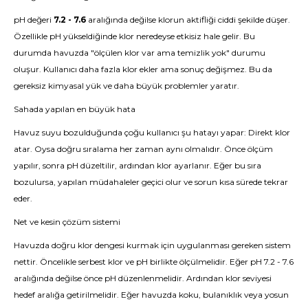
pH değeri
7.2 - 7.6
aralığında değilse klorun aktifliği ciddi şekilde düşer.
Özellikle pH yükseldiğinde klor neredeyse etkisiz hale gelir. Bu
durumda havuzda "ölçülen klor var ama temizlik yok" durumu
oluşur. Kullanıcı daha fazla klor ekler ama sonuç değişmez. Bu da
gereksiz kimyasal yük ve daha büyük problemler yaratır.
Sahada yapılan en büyük hata
Havuz suyu bozulduğunda çoğu kullanıcı şu hatayı yapar: Direkt klor
atar. Oysa doğru sıralama her zaman aynı olmalıdır. Önce ölçüm
yapılır, sonra pH düzeltilir, ardından klor ayarlanır. Eğer bu sıra
bozulursa, yapılan müdahaleler geçici olur ve sorun kısa sürede tekrar
eder.
Net ve kesin çözüm sistemi
Havuzda doğru klor dengesi kurmak için uygulanması gereken sistem
nettir. Öncelikle serbest klor ve pH birlikte ölçülmelidir. Eğer pH 7.2 - 7.6
aralığında değilse önce pH düzenlenmelidir. Ardından klor seviyesi
hedef aralığa getirilmelidir. Eğer havuzda koku, bulanıklık veya yosun