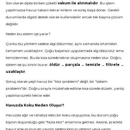
Son olarak dipte biriken çökelti
vakum ile alınmalıdır
. Bu işlem
yapılmazsa havuz tabanı tekrar kirlenir ve süreç başa döner. Gerekli
durumlarda algisit destek olarak kullanılabilir ancak tek başına çözüm
değildir.
Neden bu sistem işe yarar?
Çünkü bu yöntem sadece algi öldürmez, aynı zamanda ortamdan
tamamen uzaklaştırır. Çoğu başarısız uygulamada alg öldürülür ama
temizlenmez. Bu da kısa sürede tekrar oluşmasına neden olur. Doğru
sistem ise şu zinciri kurar:
öldür → parçala → temizle → filtrele →
uzaklaştır
.
Sonuç olarak yeşil havuz bir "klor problemi" değil, bir "sistem
problemi"dir. Doğru sırayla müdahale edilirse kısa sürede düzelir, yanlış
yapılırsa sürekli tekrar eder.
Havuzda Koku Neden Oluşur?
Havuzda ağır ve rahatsız edici bir koku oluşuyorsa, bu durum çoğu
kişinin düşündüğü gibi "fazla klor" anlamına gelmez. Aksine, pratikte
havuz kokusunun en yaygın nedeni klorun yetersiz veya yanlış