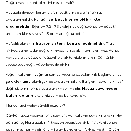
Doğru havuz kontrol rutini nasıl olmalı?
Havuzda dengeyi korumak için basit ama disiplinli bir rutin
uygulanmalıdır. Her gün
serbest klor ve pH birlikte
ölçülmelidir
. Eğer pH 7.2 - 7.6 aralığında değilse önce pH düzeltilir,
ardından klor seviyesi 1 - 3 ppm aralığına getirilir.
Haftalık olarak
filtrasyon sistemi kontrol edilmelidir
. Filtre
kirliyse, su ne kadar doğru kimyasal alırsa alsın temizlenmez. Ayrıca
havuz dip ve yüzeyleri düzenli olarak temizlenmelidir. Çünkü kir
sadece suda değil, yüzeylerde de birikir.
Yoğun kullanım, yağmur sonrası veya koku/bulanıklık başlangıcında
şok klorlama
planlı şekilde uygulanmalıdır. Bu işlem "sorun çıkınca"
değil, sistemin bir parçası olarak yapılmalıdır.
Havuz suyu neden
bulanık olur
makalemiz tam da bu konu için.
Klor dengesi neden sürekli bozulur?
Çünkü havuz yaşayan bir sistemdir. Her kullanıcı suya kir bırakır. Her
gün güneş kloru azaltır. Filtrasyon yetersizse kir birikir. Yani denge
bozulması normaldir, önemli olan bunu erken fark etmektir. Ölçüm