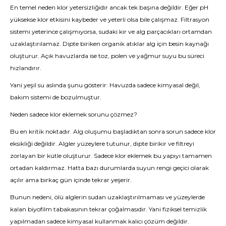
En temel neden klor yetersizliğidir ancak tek başına değildir. Eğer pH
yüksekse klor etkisini kaybeder ve yeterli olsa bile çalışmaz. Filtrasyon
sistemi yeterince çalışmıyorsa, sudaki kir ve alg parçacıkları ortamdan
uzaklaştırılamaz. Dipte biriken organik atıklar alg için besin kaynağı
oluşturur. Açık havuzlarda ise toz, polen ve yağmur suyu bu süreci
hızlandırır.
Yani yeşil su aslında şunu gösterir: Havuzda sadece kimyasal değil,
bakım sistemi de bozulmuştur.
Neden sadece klor eklemek sorunu çözmez?
Bu en kritik noktadır. Alg oluşumu başladıktan sonra sorun sadece klor
eksikliği değildir. Algler yüzeylere tutunur, dipte birikir ve filtreyi
zorlayan bir kütle oluşturur. Sadece klor eklemek bu yapıyı tamamen
ortadan kaldırmaz. Hatta bazı durumlarda suyun rengi geçici olarak
açılır ama birkaç gün içinde tekrar yeşerir.
Bunun nedeni, ölü alglerin sudan uzaklaştırılmaması ve yüzeylerde
kalan biyofilm tabakasının tekrar çoğalmasıdır. Yani fiziksel temizlik
yapılmadan sadece kimyasal kullanmak kalıcı çözüm değildir.