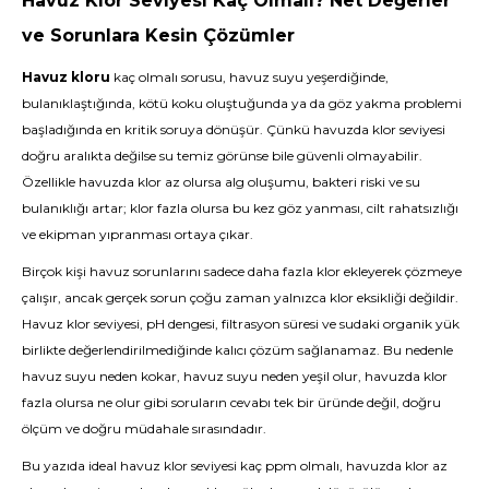
Havuz Klor Seviyesi Kaç Olmalı? Net Değerler
ve Sorunlara Kesin Çözümler
Havuz kloru
kaç olmalı sorusu, havuz suyu yeşerdiğinde,
bulanıklaştığında, kötü koku oluştuğunda ya da göz yakma problemi
başladığında en kritik soruya dönüşür. Çünkü havuzda klor seviyesi
doğru aralıkta değilse su temiz görünse bile güvenli olmayabilir.
Özellikle havuzda klor az olursa alg oluşumu, bakteri riski ve su
bulanıklığı artar; klor fazla olursa bu kez göz yanması, cilt rahatsızlığı
ve ekipman yıpranması ortaya çıkar.
Birçok kişi havuz sorunlarını sadece daha fazla klor ekleyerek çözmeye
çalışır, ancak gerçek sorun çoğu zaman yalnızca klor eksikliği değildir.
Havuz klor seviyesi, pH dengesi, filtrasyon süresi ve sudaki organik yük
birlikte değerlendirilmediğinde kalıcı çözüm sağlanamaz. Bu nedenle
havuz suyu neden kokar, havuz suyu neden yeşil olur, havuzda klor
fazla olursa ne olur gibi soruların cevabı tek bir üründe değil, doğru
ölçüm ve doğru müdahale sırasındadır.
Bu yazıda ideal havuz klor seviyesi kaç ppm olmalı, havuzda klor az