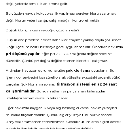
değil, yetersiz temizlik anlamına gelir.
Bu yüzden havuz kokuyorsa ilk yapılması gereken kloru azaltmak
değil, klorun yeterli çalışıp çalışmadığını kontrol etmektir.
Düşük klor için kesin ve doğru çözüm nedir?
Düşük klor problemi "biraz daha klor atayım" yaklaşımıyla çözülmez.
Doğru çözüm belirli bir sıraya göre uygulanmalıdır. Öncelikle havuzda
pH ölçümü yapılır
. Eğer pH 7.2 - 7.4 aralığında değilse önce pH
düzeltilir. Çünkü pH doğru değilse eklenen klor etkili çalışmaz.
Ardından havuzun durumuna göre
şok klorlama
uygulanır. Bu
işlem klor seviyesini kısa süreli olarak yükselterek sudaki organik yükü
parçalar. Şok klorlama sonrası
filtrasyon sistemi en az 24 saat
çalıştırılmalıdır
. Bu adım atlanırsa parçalanan kirler sudan
uzaklaştırılamaz ve sorun tekrar eder.
Eğer havuzda kayganlık veya alg başlangıcı varsa, havuz yüzeyleri
mutlaka fırçalanmalıdır. Çünkü algler yüzeye tutunur ve sadece
kimyasalla tamamen temizlenmez. Gerekli durumlarda algisit destek
olarak kullanılabilir, ancak tek başına çözüm değildir.