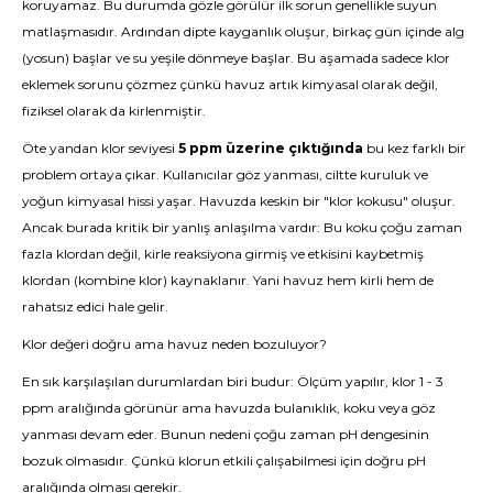
koruyamaz. Bu durumda gözle görülür ilk sorun genellikle suyun
matlaşmasıdır. Ardından dipte kayganlık oluşur, birkaç gün içinde alg
(yosun) başlar ve su yeşile dönmeye başlar. Bu aşamada sadece klor
eklemek sorunu çözmez çünkü havuz artık kimyasal olarak değil,
fiziksel olarak da kirlenmiştir.
Öte yandan klor seviyesi
5 ppm üzerine çıktığında
bu kez farklı bir
problem ortaya çıkar. Kullanıcılar göz yanması, ciltte kuruluk ve
yoğun kimyasal hissi yaşar. Havuzda keskin bir "klor kokusu" oluşur.
Ancak burada kritik bir yanlış anlaşılma vardır: Bu koku çoğu zaman
fazla klordan değil, kirle reaksiyona girmiş ve etkisini kaybetmiş
klordan (kombine klor) kaynaklanır. Yani havuz hem kirli hem de
rahatsız edici hale gelir.
Klor değeri doğru ama havuz neden bozuluyor?
En sık karşılaşılan durumlardan biri budur: Ölçüm yapılır, klor 1 - 3
ppm aralığında görünür ama havuzda bulanıklık, koku veya göz
yanması devam eder. Bunun nedeni çoğu zaman pH dengesinin
bozuk olmasıdır. Çünkü klorun etkili çalışabilmesi için doğru pH
aralığında olması gerekir.