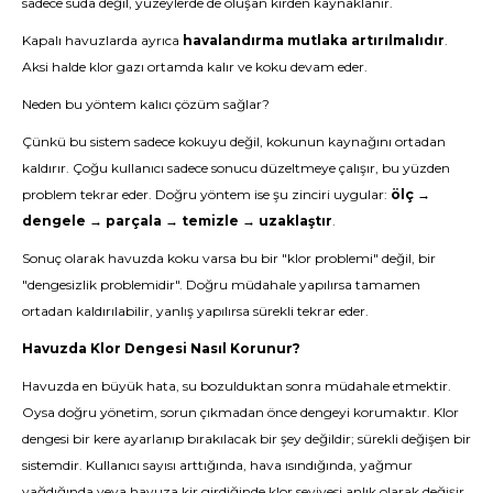
sadece suda değil, yüzeylerde de oluşan kirden kaynaklanır.
Kapalı havuzlarda ayrıca
havalandırma mutlaka artırılmalıdır
.
Aksi halde klor gazı ortamda kalır ve koku devam eder.
Neden bu yöntem kalıcı çözüm sağlar?
Çünkü bu sistem sadece kokuyu değil, kokunun kaynağını ortadan
kaldırır. Çoğu kullanıcı sadece sonucu düzeltmeye çalışır, bu yüzden
problem tekrar eder. Doğru yöntem ise şu zinciri uygular:
ölç →
dengele → parçala → temizle → uzaklaştır
.
Sonuç olarak havuzda koku varsa bu bir "klor problemi" değil, bir
"dengesizlik problemidir". Doğru müdahale yapılırsa tamamen
ortadan kaldırılabilir, yanlış yapılırsa sürekli tekrar eder.
Havuzda Klor Dengesi Nasıl Korunur?
Havuzda en büyük hata, su bozulduktan sonra müdahale etmektir.
Oysa doğru yönetim, sorun çıkmadan önce dengeyi korumaktır. Klor
dengesi bir kere ayarlanıp bırakılacak bir şey değildir; sürekli değişen bir
sistemdir. Kullanıcı sayısı arttığında, hava ısındığında, yağmur
yağdığında veya havuza kir girdiğinde klor seviyesi anlık olarak değişir.