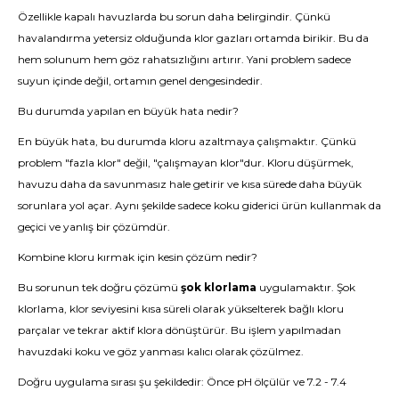
Özellikle kapalı havuzlarda bu sorun daha belirgindir. Çünkü
havalandırma yetersiz olduğunda klor gazları ortamda birikir. Bu da
hem solunum hem göz rahatsızlığını artırır. Yani problem sadece
suyun içinde değil, ortamın genel dengesindedir.
Bu durumda yapılan en büyük hata nedir?
En büyük hata, bu durumda kloru azaltmaya çalışmaktır. Çünkü
problem "fazla klor" değil, "çalışmayan klor"dur. Kloru düşürmek,
havuzu daha da savunmasız hale getirir ve kısa sürede daha büyük
sorunlara yol açar. Aynı şekilde sadece koku giderici ürün kullanmak da
geçici ve yanlış bir çözümdür.
Kombine kloru kırmak için kesin çözüm nedir?
Bu sorunun tek doğru çözümü
şok klorlama
uygulamaktır. Şok
klorlama, klor seviyesini kısa süreli olarak yükselterek bağlı kloru
parçalar ve tekrar aktif klora dönüştürür. Bu işlem yapılmadan
havuzdaki koku ve göz yanması kalıcı olarak çözülmez.
Doğru uygulama sırası şu şekildedir: Önce pH ölçülür ve 7.2 - 7.4