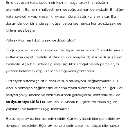
En sık yapılan hata, suyun bir kısmını boşaltarak hızlı çözüm
aramaktır. Bu hem maliyetli hem de çoğu zaman gereksizdir. Bir diğer
hata ise ölçüm yapmadan kimyasal nötralizatör kullanmaktır. Bu
durumda klor bir anda aşırı düşer ve bu kez havuz kontrolsüz şekilde
kirlenmeye başlar.
Yüksek klor nasıl doğru şekilde düşürülür?
Doğru çözüm kontrollü ve ölçüme dayalı ilerlemelidir. Öncelikle havuz
kullanıma kapatılmalıdır. Ardından klor seviyesi ölçülür ve düşüş süreci
başlatılır. Açık havuzlarda güneş ışığı kloru doğal olarak parçalar, bu
yüzden beklemek çoğu zaman en güvenli yöntemdir.
Filtrasyon sistemi çalıştırılmalı ve su sirkülasyonu sağlanmalıdır. Bu,
klorun homojen dağılmasını ve daha stabil düşmesini sağlar. Eğer klor
seviyesi çok yüksekse ve hızlı düşürmek gerekiyorsa, kontrollü şekilde
sodyum tiyosülfat
kullanılabilir. Ancak bu işlem mutlaka ölçüm
yapılarak ve kademeli uygulanmalıdır.
Bu süreçte pH da kontrol edilmelidir. Çünkü yüksek klor genellikle pH
dengesini de etkiler. Eğer pH kontrol edilmezse, klor düşse bile havuz