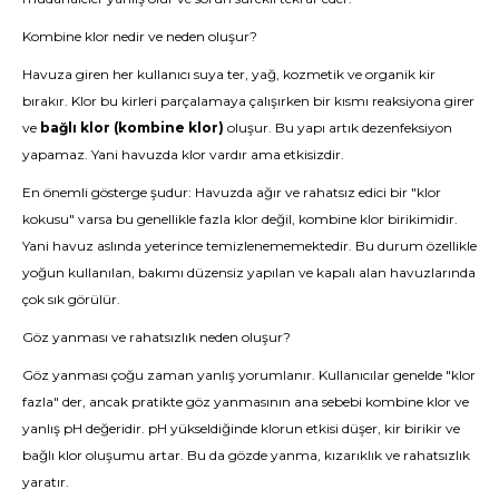
Kombine klor nedir ve neden oluşur?
Havuza giren her kullanıcı suya ter, yağ, kozmetik ve organik kir
bırakır. Klor bu kirleri parçalamaya çalışırken bir kısmı reaksiyona girer
ve
bağlı klor (kombine klor)
oluşur. Bu yapı artık dezenfeksiyon
yapamaz. Yani havuzda klor vardır ama etkisizdir.
En önemli gösterge şudur: Havuzda ağır ve rahatsız edici bir "klor
kokusu" varsa bu genellikle fazla klor değil, kombine klor birikimidir.
Yani havuz aslında yeterince temizlenememektedir. Bu durum özellikle
yoğun kullanılan, bakımı düzensiz yapılan ve kapalı alan havuzlarında
çok sık görülür.
Göz yanması ve rahatsızlık neden oluşur?
Göz yanması çoğu zaman yanlış yorumlanır. Kullanıcılar genelde "klor
fazla" der, ancak pratikte göz yanmasının ana sebebi kombine klor ve
yanlış pH değeridir. pH yükseldiğinde klorun etkisi düşer, kir birikir ve
bağlı klor oluşumu artar. Bu da gözde yanma, kızarıklık ve rahatsızlık
yaratır.