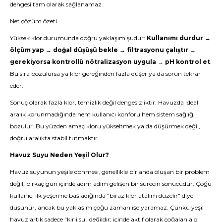
dengesi tam olarak sağlanamaz.
Net çözüm özeti
Yüksek klor durumunda doğru yaklaşım şudur:
Kullanımı durdur →
ölçüm yap → doğal düşüşü bekle → filtrasyonu çalıştır →
gerekiyorsa kontrollü nötralizasyon uygula → pH kontrol et
.
Bu sıra bozulursa ya klor gereğinden fazla düşer ya da sorun tekrar
eder.
Sonuç olarak fazla klor, temizlik değil dengesizliktir. Havuzda ideal
aralık korunmadığında hem kullanıcı konforu hem sistem sağlığı
bozulur. Bu yüzden amaç kloru yükseltmek ya da düşürmek değil,
doğru aralıkta stabil tutmaktır.
Havuz Suyu Neden Yeşil Olur?
Havuz suyunun yeşile dönmesi, genellikle bir anda oluşan bir problem
değil, birkaç gün içinde adım adım gelişen bir sürecin sonucudur. Çoğu
kullanıcı ilk yeşerme başladığında "biraz klor atalım düzelir" diye
düşünür, ancak bu yaklaşım çoğu zaman işe yaramaz. Çünkü yeşil
havuz artık sadece "kirli su" değildir; içinde aktif olarak çoğalan alg