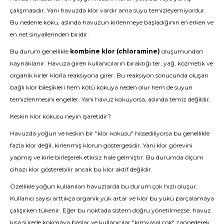
çalışmasıdır. Yani havuzda klor vardır ama suyu temizleyemiyordur.
Bu nedenle koku, aslında havuzun kirlenmeye başladığının en erken ve
en net sinyallerinden biridir.
Bu durum genellikle
kombine klor (chloramine)
oluşumundan
kaynaklanır. Havuza giren kullanıcıların bıraktığı ter, yağ, kozmetik ve
organik kirler klorla reaksiyona girer. Bu reaksiyon sonucunda oluşan
bağlı klor bileşikleri hem kötü kokuya neden olur hem de suyun
temizlenmesini engeller. Yani havuz kokuyorsa, aslında temiz değildir.
Keskin klor kokusu neyin işaretidir?
Havuzda yoğun ve keskin bir "klor kokusu" hissediliyorsa bu genellikle
fazla klor değil, kirlenmiş klorun göstergesidir. Yani klor görevini
yapmış ve kirle birleşerek etkisiz hale gelmiştir. Bu durumda ölçüm
cihazı klor gösterebilir ancak bu klor aktif değildir.
Özellikle yoğun kullanılan havuzlarda bu durum çok hızlı oluşur.
Kullanıcı sayısı arttıkça organik yük artar ve klor bu yükü parçalamaya
çalışırken tükenir. Eğer bu noktada sistem doğru yönetilmezse, havuz
kısa sürede kokmaya başlar ve kullanıcılar "kimyasal çok" zannederek