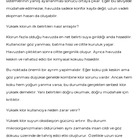
sistemlerinin yanlış ayarlanması sonucu ortaya çıkar. Eğer bu seviyede
müdahale edilmezse, havuzda sadece konfor kaybı değil, uzun vadeli
ekipman hasarı da oluşabilir.
Yüksek klorun ilk belirtileri nasıl anlaşılır?
Klorun fazla olduğu havuzda en net belirti suya girildiği anda hissedilir.
Kullanıcılar göz yanması, batma hissi ve ciltte kuruluk yaşar.
Havuzdan çıktıktan sonra ciltte gerginlik oluşur. Ayrıca havuzda
keskin ve rahatsız edici bir kimyasal kokusu hissedilir.
Bu noktada önemli bir ayrım yapılmalıdır: Eğer koku çok keskin ama
göz yanması düşükse genelde kombine klor sorunu vardır. Ancak hem
koku hem yoğun yanma varsa, bu durumda gerçekten serbest klor
yüksek demektir. Yani belirtileri doğru okumak, doğru müdahale için
kritiktir.
Yüksek klor kullanıcıya neden zarar verir?
Yüksek klor suyun oksidasyon gücünü artırır. Bu durum
mikroorganizmaları öldürürken aynı zamanda insan cildi ve göz
dokusu üzerinde de tahriş edici etki oluşturur. Özellikle uzun süre