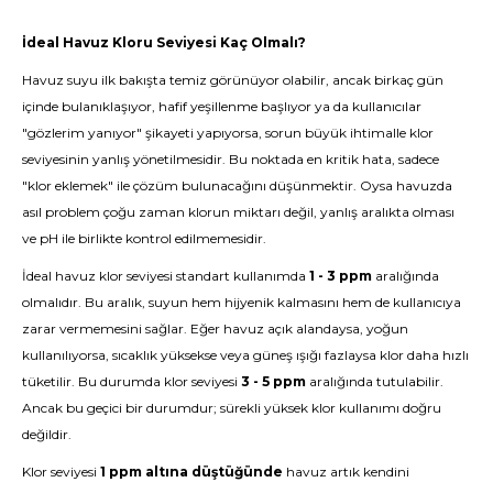
İdeal
Havuz Kloru
Seviyesi Kaç Olmalı?
Havuz suyu ilk bakışta temiz görünüyor olabilir, ancak birkaç gün
içinde bulanıklaşıyor, hafif yeşillenme başlıyor ya da kullanıcılar
"gözlerim yanıyor" şikayeti yapıyorsa, sorun büyük ihtimalle klor
seviyesinin yanlış yönetilmesidir. Bu noktada en kritik hata, sadece
"klor eklemek" ile çözüm bulunacağını düşünmektir. Oysa havuzda
asıl problem çoğu zaman klorun miktarı değil, yanlış aralıkta olması
ve pH ile birlikte kontrol edilmemesidir.
İdeal havuz klor seviyesi standart kullanımda
1 - 3 ppm
aralığında
olmalıdır. Bu aralık, suyun hem hijyenik kalmasını hem de kullanıcıya
zarar vermemesini sağlar. Eğer havuz açık alandaysa, yoğun
kullanılıyorsa, sıcaklık yüksekse veya güneş ışığı fazlaysa klor daha hızlı
tüketilir. Bu durumda klor seviyesi
3 - 5 ppm
aralığında tutulabilir.
Ancak bu geçici bir durumdur; sürekli yüksek klor kullanımı doğru
değildir.
Klor seviyesi
1 ppm altına düştüğünde
havuz artık kendini