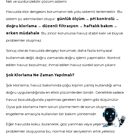
Net ve sürdürülebilir çözüm sistemi
Havuzda klor dengesini korumanın tek yolu sistemli ilerlemektir. Bu
sistem şu adımlardan oluşur:
günlük ölçüm → pH kontrolü →
doğru klorlama → düzenli filtrasyon → haftalık bakım →
erken müdahale
. Bu zincir korunursa havuz stabil kalır ve büyük
problemler oluşmaz.
Sonuç olarak havuzda dengeyi korumak, daha fazla kimyasal
kullanmak değil, doğru zamanda doğru işlemi yapmaktır. Kontrol
edilen havuz bozulmaz; ihmal edilen havuz sürekli sorun çıkarır.
Şok Klorlama Ne Zaman Yapılmalı?
Şok klorlama, havuz bakımında çoğu kişinin yanlış kullandığı ama
doğru uygulandığında en etkili çözümlerden biridir. Genellikle sadece
havuz bozulduğunda yapılması gereken bir işlem gibi düşünülür.
Oysa şok klorlama hem sorun çözme hem de sorun oluşmasını
engelleme amacıyla kullanılan bir bakım yöntemidir.
Eğer havuzda koku, bulanıklık, göz yanması veya yeşerme gibi
problemler oluşuyorsa bu, normal klor seviyesinin artık yetersiz