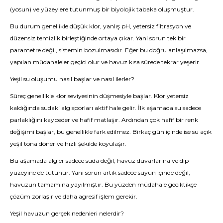
(yosun) ve yüzeylere tutunmuş bir biyolojik tabaka oluşmuştur.
Bu durum genellikle düşük klor, yanlış pH, yetersiz filtrasyon ve
düzensiz temizlik birleştiğinde ortaya çıkar. Yani sorun tek bir
parametre değil, sistemin bozulmasıdır. Eğer bu doğru anlaşılmazsa,
yapılan müdahaleler geçici olur ve havuz kısa sürede tekrar yeşerir.
Yeşil su oluşumu nasıl başlar ve nasıl ilerler?
Süreç genellikle klor seviyesinin düşmesiyle başlar. Klor yetersiz
kaldığında sudaki alg sporları aktif hale gelir. İlk aşamada su sadece
parlaklığını kaybeder ve hafif matlaşır. Ardından çok hafif bir renk
değişimi başlar, bu genellikle fark edilmez. Birkaç gün içinde ise su açık
yeşil tona döner ve hızlı şekilde koyulaşır.
Bu aşamada algler sadece suda değil, havuz duvarlarına ve dip
yüzeyine de tutunur. Yani sorun artık sadece suyun içinde değil,
havuzun tamamına yayılmıştır. Bu yüzden müdahale geciktikçe
çözüm zorlaşır ve daha agresif işlem gerekir.
Yeşil havuzun gerçek nedenleri nelerdir?