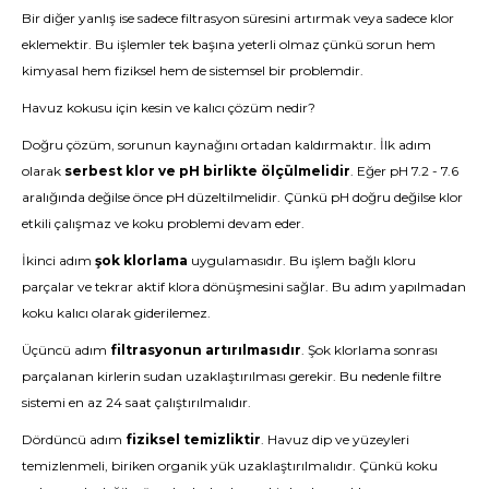
Bir diğer yanlış ise sadece filtrasyon süresini artırmak veya sadece klor
eklemektir. Bu işlemler tek başına yeterli olmaz çünkü sorun hem
kimyasal hem fiziksel hem de sistemsel bir problemdir.
Havuz kokusu için kesin ve kalıcı çözüm nedir?
Doğru çözüm, sorunun kaynağını ortadan kaldırmaktır. İlk adım
olarak
serbest klor ve pH birlikte ölçülmelidir
. Eğer pH 7.2 - 7.6
aralığında değilse önce pH düzeltilmelidir. Çünkü pH doğru değilse klor
etkili çalışmaz ve koku problemi devam eder.
İkinci adım
şok klorlama
uygulamasıdır. Bu işlem bağlı kloru
parçalar ve tekrar aktif klora dönüşmesini sağlar. Bu adım yapılmadan
koku kalıcı olarak giderilemez.
Üçüncü adım
filtrasyonun artırılmasıdır
. Şok klorlama sonrası
parçalanan kirlerin sudan uzaklaştırılması gerekir. Bu nedenle filtre
sistemi en az 24 saat çalıştırılmalıdır.
Dördüncü adım
fiziksel temizliktir
. Havuz dip ve yüzeyleri
temizlenmeli, biriken organik yük uzaklaştırılmalıdır. Çünkü koku