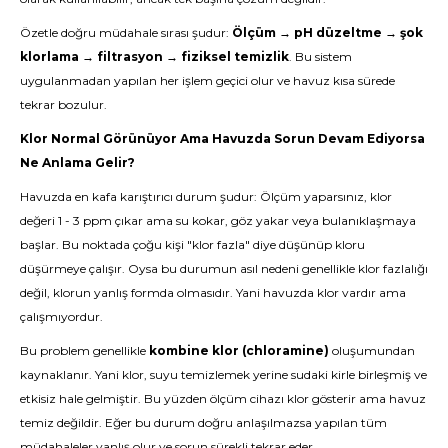
Özetle doğru müdahale sırası şudur:
Ölçüm → pH düzeltme → şok
klorlama → filtrasyon → fiziksel temizlik
. Bu sistem
uygulanmadan yapılan her işlem geçici olur ve havuz kısa sürede
tekrar bozulur.
Klor Normal Görünüyor Ama Havuzda Sorun Devam Ediyorsa
Ne Anlama Gelir?
Havuzda en kafa karıştırıcı durum şudur: Ölçüm yaparsınız, klor
değeri 1 - 3 ppm çıkar ama su kokar, göz yakar veya bulanıklaşmaya
başlar. Bu noktada çoğu kişi "klor fazla" diye düşünüp kloru
düşürmeye çalışır. Oysa bu durumun asıl nedeni genellikle klor fazlalığı
değil, klorun yanlış formda olmasıdır. Yani havuzda klor vardır ama
çalışmıyordur.
Bu problem genellikle
kombine klor (chloramine)
oluşumundan
kaynaklanır. Yani klor, suyu temizlemek yerine sudaki kirle birleşmiş ve
etkisiz hale gelmiştir. Bu yüzden ölçüm cihazı klor gösterir ama havuz
temiz değildir. Eğer bu durum doğru anlaşılmazsa yapılan tüm
müdahaleler yanlış olur ve sorun sürekli tekrar eder.