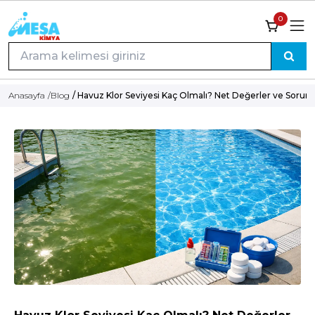
0
Anasayfa
/
Blog
/ Havuz Klor Seviyesi Kaç Olmalı? Net Değerler ve Sorun