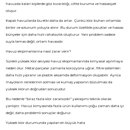
havuzda kalan kişilerde göz kızarıklığı, ciltte kuruma ve hassasiyet
oluşur.
Kapalı havuzlarda bu etki daha da artar. Çünkü klor buharı ortamda
birikir ve solunum yoluyla alınır. Bu durum özellikle çocuklar ve hassas
bünyeler için daha hızlı rahatsızlık oluşturur. Yani problem sadece
suyla temas değil, ortam havasıdır.
Havuz ekipmanlarına nasıl zarar verir?
Sürekli yüksek klor seviyesi havuz ekipmanlarında kimyasal aşınmaya
neden olur. Metal parçalar zamanla korozyona uğrar, filtre sistemleri
daha hızlı yıpranır ve plastik aksamda deformasyon oluşabilir. Ayrıca
mayoların renklerinin solması ve kumaş yapısının bozulması da
yüksek klorun doğrudan sonucudur.
Bu nedenle "biraz fazla klor zararsızdır" yaklaşımı teknik olarak
yanlıştır. Havuz kimyasında fazla ürün kullanımı çoğu zaman daha iyi
değil, daha problemli sonuçlar doğurur.
Yüksek klor durumunda yapılan en büyük hata