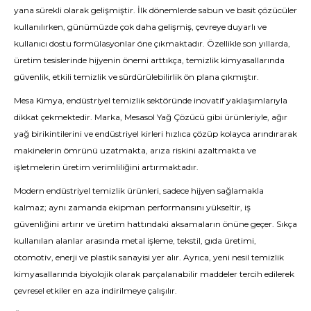
yana sürekli olarak gelişmiştir. İlk dönemlerde sabun ve basit çözücüler
kullanılırken, günümüzde çok daha gelişmiş, çevreye duyarlı ve
kullanıcı dostu formülasyonlar öne çıkmaktadır. Özellikle son yıllarda,
üretim tesislerinde hijyenin önemi arttıkça, temizlik kimyasallarında
güvenlik, etkili temizlik ve sürdürülebilirlik ön plana çıkmıştır.
Mesa Kimya, endüstriyel temizlik sektöründe inovatif yaklaşımlarıyla
dikkat çekmektedir. Marka, Mesasol Yağ Çözücü gibi ürünleriyle, ağır
yağ birikintilerini ve endüstriyel kirleri hızlıca çözüp kolayca arındırarak
makinelerin ömrünü uzatmakta, arıza riskini azaltmakta ve
işletmelerin üretim verimliliğini artırmaktadır.
Modern endüstriyel temizlik ürünleri, sadece hijyen sağlamakla
kalmaz; aynı zamanda ekipman performansını yükseltir, iş
güvenliğini artırır ve üretim hattındaki aksamaların önüne geçer. Sıkça
kullanılan alanlar arasında metal işleme, tekstil, gıda üretimi,
otomotiv, enerji ve plastik sanayisi yer alır. Ayrıca, yeni nesil temizlik
kimyasallarında biyolojik olarak parçalanabilir maddeler tercih edilerek
çevresel etkiler en aza indirilmeye çalışılır.