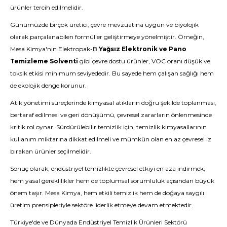
ürünler tercih edilmelidir.
Günümüzde birçok üretici, çevre mevzuatına uygun ve biyolojik
olarak parçalanabilen formüller geliştirmeye yönelmiştir. Örneğin,
Mesa Kimya'nın Elektropak-B
Yağsız Elektronik ve Pano
Temizleme Solventi
gibi çevre dostu ürünler, VOC oranı düşük ve
toksik etkisi minimum seviyededir. Bu sayede hem çalışan sağlığı hem
de ekolojik denge korunur.
Atık yönetimi süreçlerinde kimyasal atıkların doğru şekilde toplanması,
bertaraf edilmesi ve geri dönüşümü, çevresel zararların önlenmesinde
kritik rol oynar. Sürdürülebilir temizlik için, temizlik kimyasallarının
kullanım miktarına dikkat edilmeli ve mümkün olan en az çevresel iz
bırakan ürünler seçilmelidir.
Sonuç olarak, endüstriyel temizlikte çevresel etkiyi en aza indirmek,
hem yasal gereklilikler hem de toplumsal sorumluluk açısından büyük
önem taşır. Mesa Kimya, hem etkili temizlik hem de doğaya saygılı
üretim prensipleriyle sektöre liderlik etmeye devam etmektedir.
Türkiye'de ve Dünyada Endüstriyel Temizlik Ürünleri Sektörü