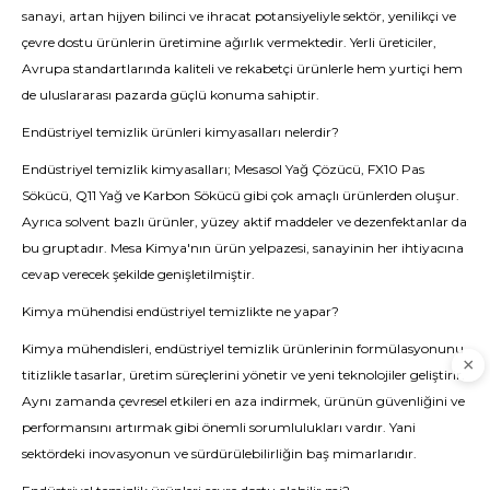
sanayi, artan hijyen bilinci ve ihracat potansiyeliyle sektör, yenilikçi ve
çevre dostu ürünlerin üretimine ağırlık vermektedir. Yerli üreticiler,
Avrupa standartlarında kaliteli ve rekabetçi ürünlerle hem yurtiçi hem
de uluslararası pazarda güçlü konuma sahiptir.
Endüstriyel temizlik ürünleri kimyasalları nelerdir?
Endüstriyel temizlik kimyasalları; Mesasol Yağ Çözücü, FX10 Pas
Sökücü, Q11 Yağ ve Karbon Sökücü gibi çok amaçlı ürünlerden oluşur.
Ayrıca solvent bazlı ürünler, yüzey aktif maddeler ve dezenfektanlar da
bu gruptadır. Mesa Kimya'nın ürün yelpazesi, sanayinin her ihtiyacına
cevap verecek şekilde genişletilmiştir.
Kimya mühendisi endüstriyel temizlikte ne yapar?
Kimya mühendisleri, endüstriyel temizlik ürünlerinin formülasyonunu
titizlikle tasarlar, üretim süreçlerini yönetir ve yeni teknolojiler geliştirir.
Aynı zamanda çevresel etkileri en aza indirmek, ürünün güvenliğini ve
performansını artırmak gibi önemli sorumlulukları vardır. Yani
sektördeki inovasyonun ve sürdürülebilirliğin baş mimarlarıdır.