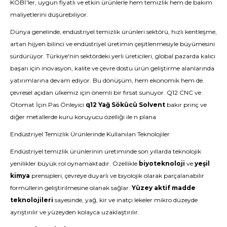
KOBİ'ler, uygun fiyatlı ve etkin ürünlerle hem temizlik hem de bakım
maliyetlerini düşürebiliyor.
Dünya genelinde, endüstriyel temizlik ürünleri sektörü, hızlı kentleşme,
artan hijyen bilinci ve endüstriyel üretimin çeşitlenmesiyle büyümesini
sürdürüyor. Türkiye'nin sektördeki yerli üreticileri, global pazarda kalıcı
başarı için inovasyon, kalite ve çevre dostu ürün geliştirme alanlarında
yatırımlarına devam ediyor. Bu dönüşüm, hem ekonomik hem de
çevresel açıdan ülkemiz için önemli bir fırsat sunuyor. Q12 CNC ve
Otomat İçin Pas Önleyici
q12 Yağ Sökücü Solvent
bakır prinç ve
diğer metallerde kuru koruyucu özelliği ile n plana
Endüstriyel Temizlik Ürünlerinde Kullanılan Teknolojiler
Endüstriyel temizlik ürünlerinin üretiminde son yıllarda teknolojik
yenilikler büyük rol oynamaktadır. Özellikle
biyoteknoloji
ve
yeşil
kimya
prensipleri, çevreye duyarlı ve biyolojik olarak parçalanabilir
formüllerin geliştirilmesine olanak sağlar.
Yüzey aktif madde
teknolojileri
sayesinde, yağ, kir ve inatçı lekeler mikro düzeyde
ayrıştırılır ve yüzeyden kolayca uzaklaştırılır.