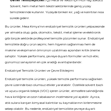
Genel Temizleyiciler:
Q3 Metal ve Tekstil İçin Hızlı Yağ Sökücü
Solvent, hem metal hem tekstil sektörlerinde geniş yüzey
temizliklerinde kullanılır. Yüzeyde biriken kir, yağ ve kalıntıları kısa
sürede giderir.
Bu ürünler, Mesa Kimya'nın endüstriyel temizlik ürünleri yelpazesinde
yer almakta olup; gıda, otomotiv, tekstil, metal işleme ve elektronik
gibi birçok sektörde profesyonel temizlik çözümleri sunar. Endüstriyel
temizlikte doğru ürün seçimi, hem hijyenin sağlanması hem de
makine ve ekipmanın ömrünün uzatılması açısından kritik öneme
sahiptir. Yüksek performans, çevreye duyarlı formüller ve hızlı etki,
günümüz sanayisinin en çok aradığı avantajlardandır.
Endüstriyel Temizlik Ürünleri ve Çevre Etkileşimi
Endüstriyel temizlik ürünleri, yüksek temizlik performansı sağlarken
çevre üzerinde bazı olumsuz etkiler yaratabilir. Özellikle solvent bazlı
ve uçucu organik bileşik (VOC) içeren ürünler, atmosfere salındığında
hava kirliliğine ve ozon tabakasının incelmesine yol açabilir. Ayrıca,
atık sulara karışan kimyasal kalıntılar su kaynaklarının kirlenmesine
sebep olabilir. Bu nedenle, endüstriyel temizlikte çevreye duyarlı