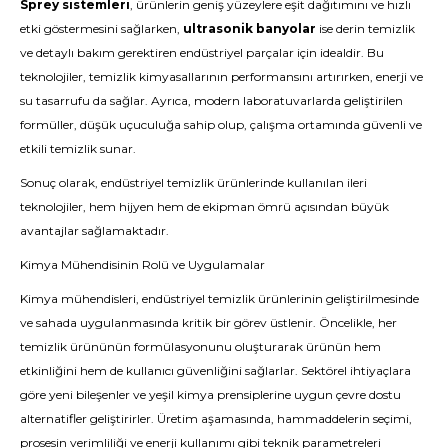
Sprey sistemleri
, ürünlerin geniş yüzeylere eşit dağıtımını ve hızlı
etki göstermesini sağlarken,
ultrasonik banyolar
ise derin temizlik
ve detaylı bakım gerektiren endüstriyel parçalar için idealdir. Bu
teknolojiler, temizlik kimyasallarının performansını artırırken, enerji ve
su tasarrufu da sağlar. Ayrıca, modern laboratuvarlarda geliştirilen
formüller, düşük uçuculuğa sahip olup, çalışma ortamında güvenli ve
etkili temizlik sunar.
Sonuç olarak, endüstriyel temizlik ürünlerinde kullanılan ileri
teknolojiler, hem hijyen hem de ekipman ömrü açısından büyük
avantajlar sağlamaktadır.
Kimya Mühendisinin Rolü ve Uygulamalar
Kimya mühendisleri, endüstriyel temizlik ürünlerinin geliştirilmesinde
ve sahada uygulanmasında kritik bir görev üstlenir. Öncelikle, her
temizlik ürününün formülasyonunu oluşturarak ürünün hem
etkinliğini hem de kullanıcı güvenliğini sağlarlar. Sektörel ihtiyaçlara
göre yeni bileşenler ve yeşil kimya prensiplerine uygun çevre dostu
alternatifler geliştirirler. Üretim aşamasında, hammaddelerin seçimi,
prosesin verimliliği ve enerji kullanımı gibi teknik parametreleri