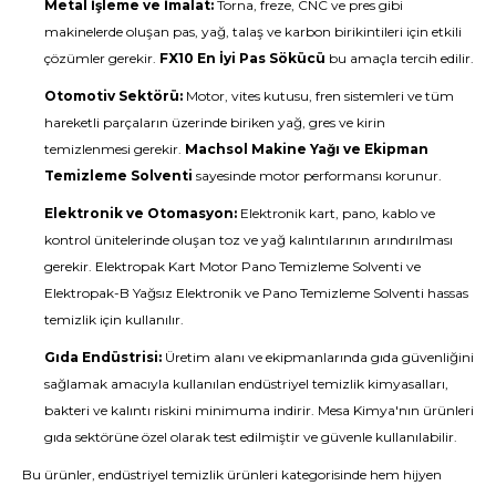
Metal İşleme ve İmalat:
Torna, freze, CNC ve pres gibi
makinelerde oluşan pas, yağ, talaş ve karbon birikintileri için etkili
çözümler gerekir.
FX10 En İyi Pas Sökücü
bu amaçla tercih edilir.
Otomotiv Sektörü:
Motor, vites kutusu, fren sistemleri ve tüm
hareketli parçaların üzerinde biriken yağ, gres ve kirin
temizlenmesi gerekir.
Machsol Makine Yağı ve Ekipman
Temizleme Solventi
sayesinde motor performansı korunur.
Elektronik ve Otomasyon:
Elektronik kart, pano, kablo ve
kontrol ünitelerinde oluşan toz ve yağ kalıntılarının arındırılması
gerekir. Elektropak Kart Motor Pano Temizleme Solventi ve
Elektropak-B Yağsız Elektronik ve Pano Temizleme Solventi hassas
temizlik için kullanılır.
Gıda Endüstrisi:
Üretim alanı ve ekipmanlarında gıda güvenliğini
sağlamak amacıyla kullanılan endüstriyel temizlik kimyasalları,
bakteri ve kalıntı riskini minimuma indirir. Mesa Kimya'nın ürünleri
gıda sektörüne özel olarak test edilmiştir ve güvenle kullanılabilir.
Bu ürünler, endüstriyel temizlik ürünleri kategorisinde hem hijyen