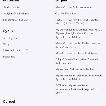
Kurumsal
Bilgiler
Hakkımızda
Mesa Kimya Politikalarımız
İletişim Bilgilerimiz
Gizlilik Politikası
Sık Sorulan Sorular
Mesa Kimya - KVKK Aydınlatma
Metni (Üçüncü Taraf)
Kişisel Verilerin işlenmesi Hakkında
Üyelik
Ziyaretçiler için Mesa Kimya
Aydınlatma Metni
Yeni Üyelik
Mesa Kimya Üyelik Sözleşmesi ve
Giriş
Açık Rıza Metni
Şifremi Unuttum?
Mesakimya.com İade Politikası
Sepetiniz
Bilgi Güvenliği Yönetim Sistemi
Politikamız
Kişisel Veri Saklama ve İmha
Kişisel Verilerin İşlenmesi Hakkında
Aydınlatma Metni
E-Ticaret Kişisel Verilerin
Korunması Hakkında Aydınlatma
Metni
Güncel