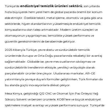
Türkiye'de
endüstriyel temizlik ürünleri sektörü
, son yıllarda
hızla büyüyerek hem yerel hem de global pazarda önemli bir konum
elde etmiştir. Özellikle tekstil, metal işleme, otomotiv ve gıda gibi ana
sektörlerde, hijyen standartlarının yükselmesiyle endüstriyel temizlik
kimyasallarına olan talep artmaktadır. Modern üretim süreçleri ve
otomasyonun yaygınlaşması, temizlikte yüksek performans ve
güvenlik gereksinimlerini de beraberinde getiriyor.
2025 itibarıyla Türkiye, çevre dostu ve sürdürülebilir temizlik
ürünlerinde Avrupa ve Orta Doğu pazarlarında rekabetçi bir avantaj
sağlamaktadır. Globalde ise, çevre mevzuatlarının sıkılaşması ve
sürdürülebilirlik trendlerinin etkisiyle, yenilikçi ve biyolojik olarak
parçalanabilir ürünler öne çıkıyor. Uluslararası markalar, AR-GE
yatırımlarıyla çevreye duyarlı formüller geliştirirken, Türk firmaları da
bu alanda güçlü inovasyonlarla dikkat çekiyor.
Mesa Kimya, geliştirdiği Q12 CNC ve Otomat İçin Pas Önleyici Yağ
Sökücü Solvent ve benzeri ürünlerle, KOBİ'lere ve büyük endüstriyel
işletmelere maliyet avantajı ve yüksek performans sunuyor. Türkiye'de