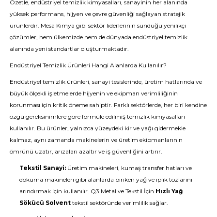
Özetle, endüstriyel temizlik kimyasalları, sanayinin her alanında
yüksek performans, hijyen ve çevre güvenliği sağlayan stratejik
ürünlerdir. Mesa Kimya gibi sektör liderlerinin sunduğu yenilikçi
çözümler, hem ülkemizde hem de dünyada endüstriyel temizlik
alanında yeni standartlar oluşturmaktadır.
Endüstriyel Temizlik Ürünleri Hangi Alanlarda Kullanılır?
Endüstriyel temizlik ürünleri, sanayi tesislerinde, üretim hatlarında ve
büyük ölçekli işletmelerde hijyenin ve ekipman verimliliğinin
korunması için kritik öneme sahiptir. Farklı sektörlerde, her biri kendine
özgü gereksinimlere göre formüle edilmiş temizlik kimyasalları
kullanılır. Bu ürünler, yalnızca yüzeydeki kir ve yağı gidermekle
kalmaz, aynı zamanda makinelerin ve üretim ekipmanlarının
ömrünü uzatır, arızaları azaltır ve iş güvenliğini artırır.
Tekstil Sanayi:
Üretim makineleri, kumaş transfer hatları ve
dokuma makineleri gibi alanlarda biriken yağ ve iplik tozlarını
arındırmak için kullanılır. Q3 Metal ve Tekstil İçin
Hızlı
Yağ
Sökücü Solvent
tekstil sektöründe verimlilik sağlar.