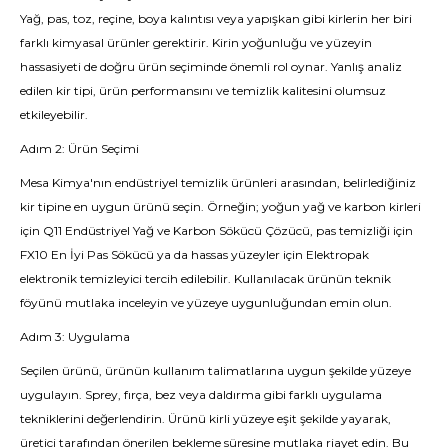
Yağ, pas, toz, reçine, boya kalıntısı veya yapışkan gibi kirlerin her biri
farklı kimyasal ürünler gerektirir. Kirin yoğunluğu ve yüzeyin
hassasiyeti de doğru ürün seçiminde önemli rol oynar. Yanlış analiz
edilen kir tipi, ürün performansını ve temizlik kalitesini olumsuz
etkileyebilir.
Adım 2: Ürün Seçimi
Mesa Kimya'nın endüstriyel temizlik ürünleri arasından, belirlediğiniz
kir tipine en uygun ürünü seçin. Örneğin; yoğun yağ ve karbon kirleri
için Q11 Endüstriyel Yağ ve Karbon Sökücü Çözücü, pas temizliği için
FX10 En İyi Pas Sökücü ya da hassas yüzeyler için Elektropak
elektronik temizleyici tercih edilebilir. Kullanılacak ürünün teknik
föyünü mutlaka inceleyin ve yüzeye uygunluğundan emin olun.
Adım 3: Uygulama
Seçilen ürünü, ürünün kullanım talimatlarına uygun şekilde yüzeye
uygulayın. Sprey, fırça, bez veya daldırma gibi farklı uygulama
tekniklerini değerlendirin. Ürünü kirli yüzeye eşit şekilde yayarak,
üretici tarafından önerilen bekleme süresine mutlaka riayet edin. Bu