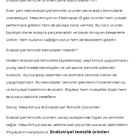
Endüstriyel temizlik ürünleri çevre dostu olabilir mi?
Evet, yeni nesil endüstriyel temizlik ürünleri çevre dostu formüllerle
üretilebiliyor. Mesa Kimya'nın Elektropak-B gibi ürünleri hem yüksek
performans gösterir hem de çevreye zarar vermez. Bu tarz ürünler,
biyolojik olarak kolayca parçalanabilir ve toksik olmayan bileşenlerle
üretilir. Hem kullanıcı sağlığını korur hem de ekosistemi gözetir.
Endüstriyel temizlik teknolojileri nelerdir?
Modern endüstriyel temizlikte biyoteknoloji, yeşil kimya uygulamaları,
yüzey aktif madde teknolojileri ve ultrasonik temizlik sistemleri
kullanılır. Ayrıca sprey sistemleri ve otomatik temizlik hatları da
yaygınlaşmıştır. Bu teknolojiler, temizlik işlemlerini hızlandırırken su
ve kimyasal tüketimini de azaltır. Böylece, hem maliyetler düşer hem
de sürdürülebilirlik hedeflenir.
Sonuç: Mesa Kimya ile Endüstriyel Temizlik Çözümleri
Endüstriyel temizlik ürünleri, sanayi süreçlerinde hijyen ve verimlilik
sağlar. Mesa Kimya olarak, sektöre özel çözümler sunarak işletmelerin
ihtiyaçlarını karşılıyoruz.
Endüstriyel temizlik ürünleri