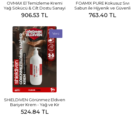
OVMAX El Temizleme Kremi
FOAMIX PURE Kokusuz Sıvı
Yağ Sökücü & Cilt Dostu Sanayi
Sabun ile Hijyenik ve Güvenli
Tipi
Temizlik
906.53 TL
763.40 TL
Yeni
SHiELDiVEN Görünmez Eldiven
Bariyer Krem - Yağ ve Kir
Tutmayan Koruma
524.84 TL