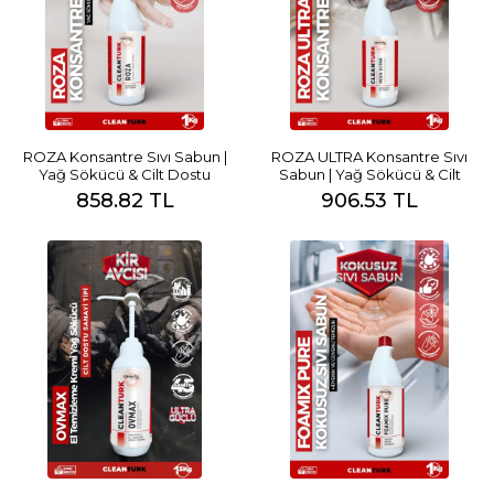
ROZA Konsantre Sıvı Sabun |
ROZA ULTRA Konsantre Sıvı
Yağ Sökücü & Cilt Dostu
Sabun | Yağ Sökücü & Cilt
Temizlik
Dostu
858.82 TL
906.53 TL