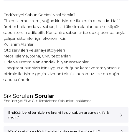
Endüstriyel Sabun Seçimi Nasıl Yapılır?
El temizleme kremi, yoğun kirli işlerde ilk tercih olmalıdır. Hafif
üretim hatlarında sıvı sabun; hızlı tüketim alanlarında ise köpük
sabun tercih edilebilir. Konsantre sabunlar ise dozaj pompalarıyla
çalışan sistemler için ekonomiktir.
Kullanım Alanları:
Oto servisleri ve sanayi atölyeleri
Metal işleme, torna, CNC tezgahları
Gıda ve üretim alanlarındaki hijyen istasyonları
Hangi sabunun sizin için uygun olduğuna karar veremiyorsanız,
bizimle iletişime geçin
. Uzman teknik kadromuz size en doğru
sabunu önerir.
Sık Sorulan
Sorular
Endüstriyel El ve Cilt Temizleme Sabunları hakkında
Endüstriyel el temizleme kremi ile sıvı sabun arasındaki fark
nedir?
Endüstriyel el temizleme kremi
ile
sıvı sabun
arasındaki temel
fark, hedeflenen kir türü ve temizlik gücüdür.
OVMAX El Temizleme
Köpük sabun endüstriyel alanlarda neden tercih edilir?