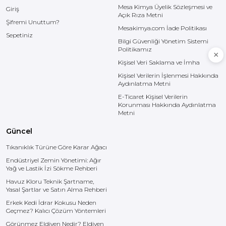
Mesa Kimya Üyelik Sözleşmesi ve
Giriş
Açık Rıza Metni
Şifremi Unuttum?
Mesakimya.com İade Politikası
Sepetiniz
Bilgi Güvenliği Yönetim Sistemi
Politikamız
Kişisel Veri Saklama ve İmha
Kişisel Verilerin İşlenmesi Hakkında
Aydınlatma Metni
E-Ticaret Kişisel Verilerin
Korunması Hakkında Aydınlatma
Metni
Güncel
Tıkanıklık Türüne Göre Karar Ağacı
Endüstriyel Zemin Yönetimi: Ağır
Yağ ve Lastik İzi Sökme Rehberi
Havuz Kloru Teknik Şartname,
Yasal Şartlar ve Satın Alma Rehberi
Erkek Kedi İdrar Kokusu Neden
Geçmez? Kalıcı Çözüm Yöntemleri
Görünmez Eldiven Nedir? Eldiven