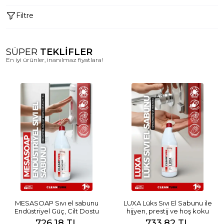
Filtre
SÜPER
TEKLİFLER
En iyi ürünler, inanılmaz fiyatlara!
MESASOAP Sıvı el sabunu
LUXA Lüks Sıvı El Sabunu ile
Endüstriyel Güç, Cilt Dostu
hijyen, prestij ve hoş koku
Koruma Ph 5.5
726.18 TL
733.82 TL