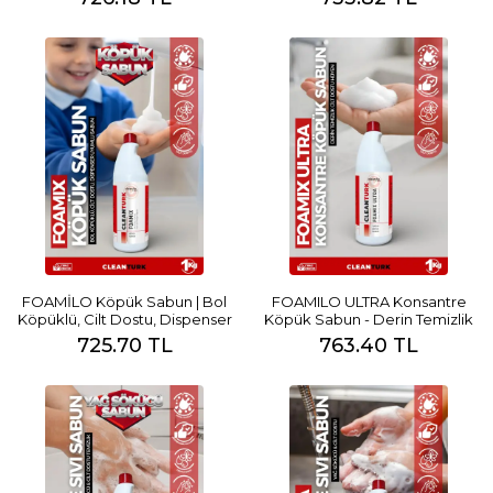
FOAMİLO Köpük Sabun | Bol
FOAMILO ULTRA Konsantre
Köpüklü, Cilt Dostu, Dispenser
Köpük Sabun - Derin Temizlik
Uyumlu Sabun
Cilt Dostu Hijyen
725.70 TL
763.40 TL