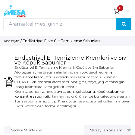
0
Anasayfa
/ Endüstriyel El ve Cilt Temizleme Sabunları
Endüstriyel El Temizleme Kremleri ve Sıvı
ve Köpük Sabunlar
Endüstriyel El Temizleme Kremleri, Köpük ve Sıvı Sabunlar
Atölye, sanayi ve üretim alanlarında en çok tercih edilen
el
temizleme kremi
, zorlu kirlerde maksimum temizlik sağlar.
CLEANTURK markalı krem sabunlar; gres, boya, yağ ve talaş gibi
inatçı kalıntılara karşı geliştirilmiştir.
Krem sabunun yanında
sıvı sabun
,
işçi sabunu
,
köpük sabun
ve
konsantre sabun
gibi tamamlayıcı ürünler de bu kategoride yer alır.
Tüm sabunlarımız cilt pH’ına uygun ve endüstriyel kullanıma veya
lüx tüketime özel formüle edilmiştir.
Sadece Stoktakiler