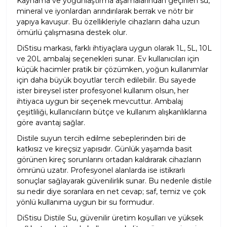
Kaynama ve yoğunlaştırma aşamalarından geçirilen su,
mineral ve iyonlardan arındırılarak berrak ve nötr bir
yapıya kavuşur. Bu özellikleriyle cihazların daha uzun
ömürlü çalışmasına destek olur.
DiStisu markası, farklı ihtiyaçlara uygun olarak 1L, 5L, 10L
ve 20L ambalaj seçenekleri sunar. Ev kullanıcıları için
küçük hacimler pratik bir çözümken, yoğun kullanımlar
için daha büyük boyutlar tercih edilebilir. Bu sayede
ister bireysel ister profesyonel kullanım olsun, her
ihtiyaca uygun bir seçenek mevcuttur. Ambalaj
çeşitliliği, kullanıcıların bütçe ve kullanım alışkanlıklarına
göre avantaj sağlar.
Distile suyun tercih edilme sebeplerinden biri de
katkısız ve kireçsiz yapısıdır. Günlük yaşamda basit
görünen kireç sorunlarını ortadan kaldırarak cihazların
ömrünü uzatır. Profesyonel alanlarda ise istikrarlı
sonuçlar sağlayarak güvenilirlik sunar. Bu nedenle distile
su nedir diye soranlara en net cevap; saf, temiz ve çok
yönlü kullanıma uygun bir su formudur.
DiStisu Distile Su, güvenilir üretim koşulları ve yüksek