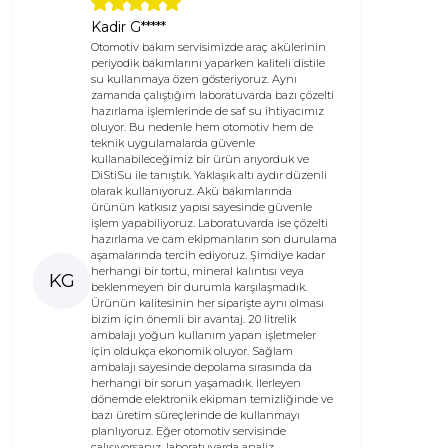
Kadir G*****
Otomotiv bakım servisimizde araç akülerinin
periyodik bakımlarını yaparken kaliteli distile
su kullanmaya özen gösteriyoruz. Aynı
zamanda çalıştığım laboratuvarda bazı çözelti
hazırlama işlemlerinde de saf su ihtiyacımız
oluyor. Bu nedenle hem otomotiv hem de
teknik uygulamalarda güvenle
kullanabileceğimiz bir ürün arıyorduk ve
DiStiSu ile tanıştık. Yaklaşık altı aydır düzenli
olarak kullanıyoruz. Akü bakımlarında
ürünün katkısız yapısı sayesinde güvenle
işlem yapabiliyoruz. Laboratuvarda ise çözelti
hazırlama ve cam ekipmanların son durulama
aşamalarında tercih ediyoruz. Şimdiye kadar
herhangi bir tortu, mineral kalıntısı veya
KG
beklenmeyen bir durumla karşılaşmadık.
Ürünün kalitesinin her siparişte aynı olması
bizim için önemli bir avantaj. 20 litrelik
ambalajı yoğun kullanım yapan işletmeler
için oldukça ekonomik oluyor. Sağlam
ambalajı sayesinde depolama sırasında da
herhangi bir sorun yaşamadık. İlerleyen
dönemde elektronik ekipman temizliğinde ve
bazı üretim süreçlerinde de kullanmayı
planlıyoruz. Eğer otomotiv servisinde
çalışıyorsanız, laboratuvarda analiz