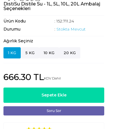
DistiSu Distile Su - 1L, 5L, 10L, 20L Ambalaj
Seçenekleri
Ürün Kodu
: 152.711.24
Durumu
:
Stokta Mevcut
Ağırlık Seçiniz
1 KG
5 KG
10 KG
20 KG
666.30 TL
KDV Dahil
Sepete Ekle
Soru Sor