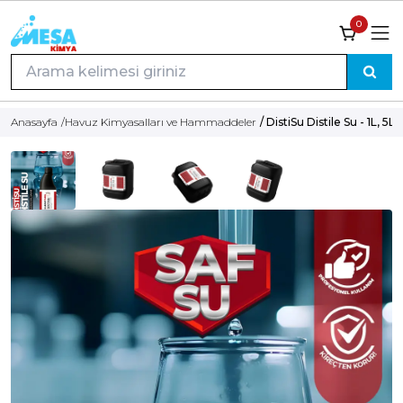
0
Anasayfa
/
Havuz Kimyasalları ve Hammaddeler
/ DistiSu Distile Su - 1L, 5