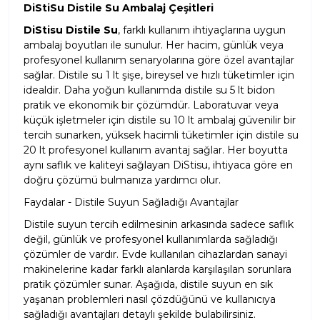
DiStiSu Distile Su Ambalaj Çeşitleri
DiStisu Distile Su
, farklı kullanım ihtiyaçlarına uygun
ambalaj boyutları ile sunulur. Her hacim, günlük veya
profesyonel kullanım senaryolarına göre özel avantajlar
sağlar. Distile su 1 lt şişe, bireysel ve hızlı tüketimler için
idealdir. Daha yoğun kullanımda distile su 5 lt bidon
pratik ve ekonomik bir çözümdür. Laboratuvar veya
küçük işletmeler için distile su 10 lt ambalaj güvenilir bir
tercih sunarken, yüksek hacimli tüketimler için distile su
20 lt profesyonel kullanım avantaj sağlar. Her boyutta
aynı saflık ve kaliteyi sağlayan DiStisu, ihtiyaca göre en
doğru çözümü bulmanıza yardımcı olur.
Faydalar - Distile Suyun Sağladığı Avantajlar
Distile suyun tercih edilmesinin arkasında sadece saflık
değil, günlük ve profesyonel kullanımlarda sağladığı
çözümler de vardır. Evde kullanılan cihazlardan sanayi
makinelerine kadar farklı alanlarda karşılaşılan sorunlara
pratik çözümler sunar. Aşağıda, distile suyun en sık
yaşanan problemleri nasıl çözdüğünü ve kullanıcıya
sağladığı avantajları detaylı şekilde bulabilirsiniz.