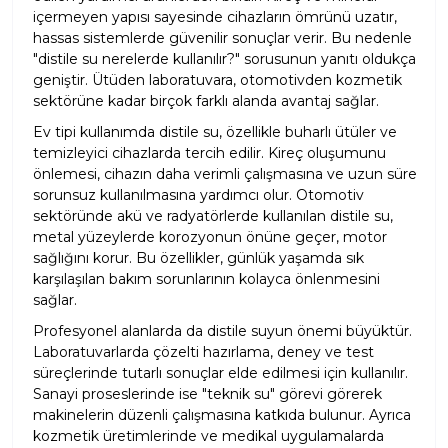
içermeyen yapısı sayesinde cihazların ömrünü uzatır,
hassas sistemlerde güvenilir sonuçlar verir. Bu nedenle
"distile su nerelerde kullanılır?" sorusunun yanıtı oldukça
geniştir. Ütüden laboratuvara, otomotivden kozmetik
sektörüne kadar birçok farklı alanda avantaj sağlar.
Ev tipi kullanımda distile su, özellikle buharlı ütüler ve
temizleyici cihazlarda tercih edilir. Kireç oluşumunu
önlemesi, cihazın daha verimli çalışmasına ve uzun süre
sorunsuz kullanılmasına yardımcı olur. Otomotiv
sektöründe akü ve radyatörlerde kullanılan distile su,
metal yüzeylerde korozyonun önüne geçer, motor
sağlığını korur. Bu özellikler, günlük yaşamda sık
karşılaşılan bakım sorunlarının kolayca önlenmesini
sağlar.
Profesyonel alanlarda da distile suyun önemi büyüktür.
Laboratuvarlarda çözelti hazırlama, deney ve test
süreçlerinde tutarlı sonuçlar elde edilmesi için kullanılır.
Sanayi proseslerinde ise "teknik su" görevi görerek
makinelerin düzenli çalışmasına katkıda bulunur. Ayrıca
kozmetik üretimlerinde ve medikal uygulamalarda