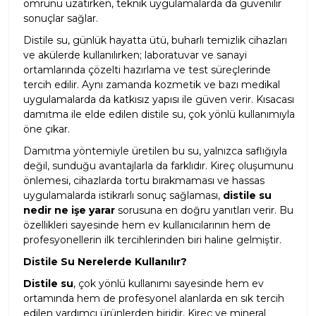
ömrünü uzatırken, teknik uygulamalarda da güvenilir
sonuçlar sağlar.
Distile su, günlük hayatta ütü, buharlı temizlik cihazları
ve akülerde kullanılırken; laboratuvar ve sanayi
ortamlarında çözelti hazırlama ve test süreçlerinde
tercih edilir. Aynı zamanda kozmetik ve bazı medikal
uygulamalarda da katkısız yapısı ile güven verir. Kısacası
damıtma ile elde edilen distile su, çok yönlü kullanımıyla
öne çıkar.
Damıtma yöntemiyle üretilen bu su, yalnızca saflığıyla
değil, sunduğu avantajlarla da farklıdır. Kireç oluşumunu
önlemesi, cihazlarda tortu bırakmaması ve hassas
uygulamalarda istikrarlı sonuç sağlaması,
distile su
nedir ne işe yarar
sorusuna en doğru yanıtları verir. Bu
özellikleri sayesinde hem ev kullanıcılarının hem de
profesyonellerin ilk tercihlerinden biri haline gelmiştir.
Distile Su Nerelerde Kullanılır?
Distile su
, çok yönlü kullanımı sayesinde hem ev
ortamında hem de profesyonel alanlarda en sık tercih
edilen yardımcı ürünlerden biridir. Kireç ve mineral