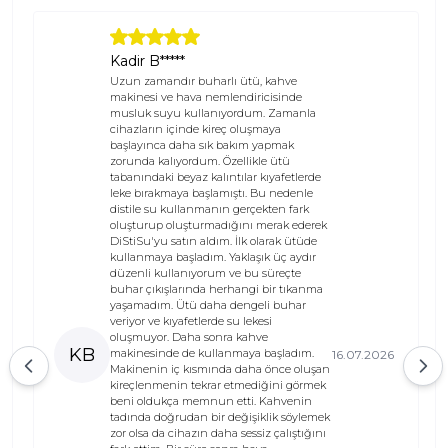
Kadir B*****
Uzun zamandır buharlı ütü, kahve
makinesi ve hava nemlendiricisinde
musluk suyu kullanıyordum. Zamanla
cihazların içinde kireç oluşmaya
başlayınca daha sık bakım yapmak
zorunda kalıyordum. Özellikle ütü
tabanındaki beyaz kalıntılar kıyafetlerde
leke bırakmaya başlamıştı. Bu nedenle
distile su kullanmanın gerçekten fark
oluşturup oluşturmadığını merak ederek
DiStiSu'yu satın aldım. İlk olarak ütüde
kullanmaya başladım. Yaklaşık üç aydır
düzenli kullanıyorum ve bu süreçte
buhar çıkışlarında herhangi bir tıkanma
yaşamadım. Ütü daha dengeli buhar
veriyor ve kıyafetlerde su lekesi
oluşmuyor. Daha sonra kahve
KB
makinesinde de kullanmaya başladım.
16.07.2026
Makinenin iç kısmında daha önce oluşan
kireçlenmenin tekrar etmediğini görmek
beni oldukça memnun etti. Kahvenin
tadında doğrudan bir değişiklik söylemek
zor olsa da cihazın daha sessiz çalıştığını