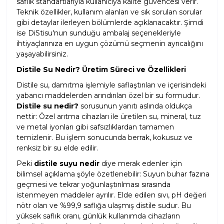
saflık standartlarıyla kullanıcıya kalite güvencesi verir.
Teknik özellikler, kullanım alanları ve sık sorulan sorular
gibi detaylar ilerleyen bölümlerde açıklanacaktır. Şimdi
ise DiStisu'nun sunduğu ambalaj seçenekleriyle
ihtiyaçlarınıza en uygun çözümü seçmenin ayrıcalığını
yaşayabilirsiniz.
Distile Su Nedir? Üretim Süreci ve Özellikleri
Distile su, damıtma işlemiyle saflaştırılan ve içerisindeki
yabancı maddelerden arındırılan özel bir su formudur.
Distile su nedir?
sorusunun yanıtı aslında oldukça
nettir: Özel arıtma cihazları ile üretilen su, mineral, tuz
ve metal iyonları gibi safsızlıklardan tamamen
temizlenir. Bu işlem sonucunda berrak, kokusuz ve
renksiz bir su elde edilir.
Peki
distile suyu nedir
diye merak edenler için
bilimsel açıklama şöyle özetlenebilir: Suyun buhar fazına
geçmesi ve tekrar yoğunlaştırılması sırasında
istenmeyen maddeler ayrılır. Elde edilen sıvı, pH değeri
nötr olan ve %99,9 saflığa ulaşmış distile sudur. Bu
yüksek saflık oranı, günlük kullanımda cihazların