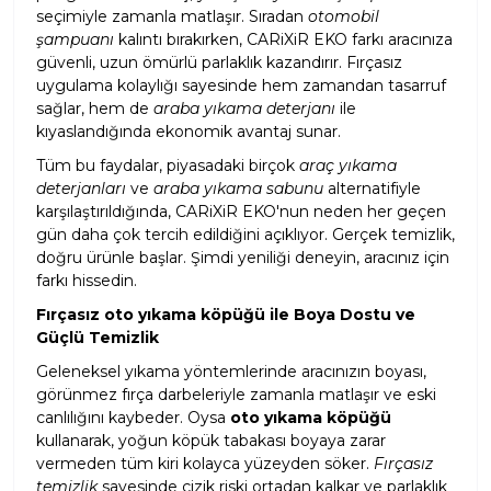
seçimiyle zamanla matlaşır. Sıradan
otomobil
şampuanı
kalıntı bırakırken, CARiXiR EKO farkı aracınıza
güvenli, uzun ömürlü parlaklık kazandırır. Fırçasız
uygulama kolaylığı sayesinde hem zamandan tasarruf
sağlar, hem de
araba yıkama deterjanı
ile
kıyaslandığında ekonomik avantaj sunar.
Tüm bu faydalar, piyasadaki birçok
araç yıkama
deterjanları
ve
araba yıkama sabunu
alternatifiyle
karşılaştırıldığında, CARiXiR EKO'nun neden her geçen
gün daha çok tercih edildiğini açıklıyor. Gerçek temizlik,
doğru ürünle başlar. Şimdi yeniliği deneyin, aracınız için
farkı hissedin.
Fırçasız oto yıkama köpüğü ile Boya Dostu ve
Güçlü Temizlik
Geleneksel yıkama yöntemlerinde aracınızın boyası,
görünmez fırça darbeleriyle zamanla matlaşır ve eski
canlılığını kaybeder. Oysa
oto yıkama köpüğü
kullanarak, yoğun köpük tabakası boyaya zarar
vermeden tüm kiri kolayca yüzeyden söker.
Fırçasız
temizlik
sayesinde çizik riski ortadan kalkar ve parlaklık