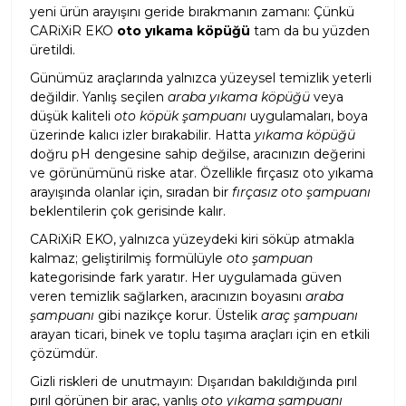
yeni ürün arayışını geride bırakmanın zamanı: Çünkü
CARiXiR EKO
oto yıkama köpüğü
tam da bu yüzden
üretildi.
Günümüz araçlarında yalnızca yüzeysel temizlik yeterli
değildir. Yanlış seçilen
araba yıkama köpüğü
veya
düşük kaliteli
oto köpük şampuanı
uygulamaları, boya
üzerinde kalıcı izler bırakabilir. Hatta
yıkama köpüğü
doğru pH dengesine sahip değilse, aracınızın değerini
ve görünümünü riske atar. Özellikle fırçasız oto yıkama
arayışında olanlar için, sıradan bir
fırçasız oto şampuanı
beklentilerin çok gerisinde kalır.
CARiXiR EKO, yalnızca yüzeydeki kiri söküp atmakla
kalmaz; geliştirilmiş formülüyle
oto şampuan
kategorisinde fark yaratır. Her uygulamada güven
veren temizlik sağlarken, aracınızın boyasını
araba
şampuanı
gibi nazikçe korur. Üstelik
araç şampuanı
arayan ticari, binek ve toplu taşıma araçları için en etkili
çözümdür.
Gizli riskleri de unutmayın: Dışarıdan bakıldığında pırıl
pırıl görünen bir araç, yanlış
oto yıkama şampuanı