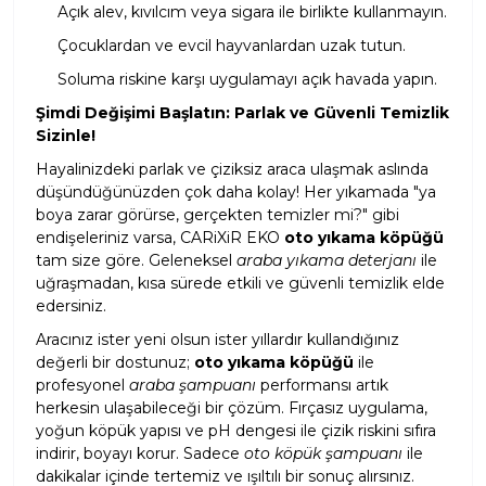
Açık alev, kıvılcım veya sigara ile birlikte kullanmayın.
Çocuklardan ve evcil hayvanlardan uzak tutun.
Soluma riskine karşı uygulamayı açık havada yapın.
Şimdi Değişimi Başlatın: Parlak ve Güvenli Temizlik
Sizinle!
Hayalinizdeki parlak ve çiziksiz araca ulaşmak aslında
düşündüğünüzden çok daha kolay! Her yıkamada "ya
boya zarar görürse, gerçekten temizler mi?" gibi
endişeleriniz varsa, CARiXiR EKO
oto yıkama köpüğü
tam size göre. Geleneksel
araba yıkama deterjanı
ile
uğraşmadan, kısa sürede etkili ve güvenli temizlik elde
edersiniz.
Aracınız ister yeni olsun ister yıllardır kullandığınız
değerli bir dostunuz;
oto yıkama köpüğü
ile
profesyonel
araba şampuanı
performansı artık
herkesin ulaşabileceği bir çözüm. Fırçasız uygulama,
yoğun köpük yapısı ve pH dengesi ile çizik riskini sıfıra
indirir, boyayı korur. Sadece
oto köpük şampuanı
ile
dakikalar içinde tertemiz ve ışıltılı bir sonuç alırsınız.