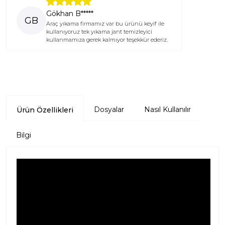
Gökhan B*****
GB
Araç yıkama firmamız var bu ürünü keyif ile
kullanıyoruz tek yıkama jant temizleyici
kullanmamıza gerek kalmıyor teşekkür ederiz.
Dosyalar
Nasıl Kullanılır
Ürün Özellikleri
Bilgi