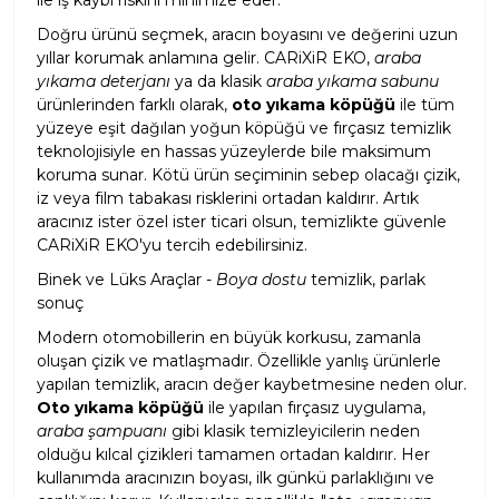
ile iş kaybı riskini minimize eder.
Doğru ürünü seçmek, aracın boyasını ve değerini uzun
yıllar korumak anlamına gelir. CARiXiR EKO,
araba
yıkama deterjanı
ya da klasik
araba yıkama sabunu
ürünlerinden farklı olarak,
oto yıkama köpüğü
ile tüm
yüzeye eşit dağılan yoğun köpüğü ve fırçasız temizlik
teknolojisiyle en hassas yüzeylerde bile maksimum
koruma sunar. Kötü ürün seçiminin sebep olacağı çizik,
iz veya film tabakası risklerini ortadan kaldırır. Artık
aracınız ister özel ister ticari olsun, temizlikte güvenle
CARiXiR EKO'yu tercih edebilirsiniz.
Binek ve Lüks Araçlar -
Boya dostu
temizlik, parlak
sonuç
Modern otomobillerin en büyük korkusu, zamanla
oluşan çizik ve matlaşmadır. Özellikle yanlış ürünlerle
yapılan temizlik, aracın değer kaybetmesine neden olur.
Oto yıkama köpüğü
ile yapılan fırçasız uygulama,
araba şampuanı
gibi klasik temizleyicilerin neden
olduğu kılcal çizikleri tamamen ortadan kaldırır. Her
kullanımda aracınızın boyası, ilk günkü parlaklığını ve