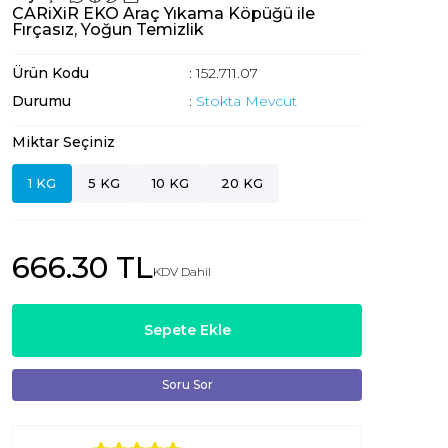
CARiXiR EKO Araç Yıkama Köpüğü ile
Fırçasız, Yoğun Temizlik
Ürün Kodu
: 152.711.07
Durumu
:
Stokta Mevcut
Miktar Seçiniz
1 KG
5 KG
10 KG
20 KG
666.30 TL
KDV Dahil
Sepete Ekle
Soru Sor