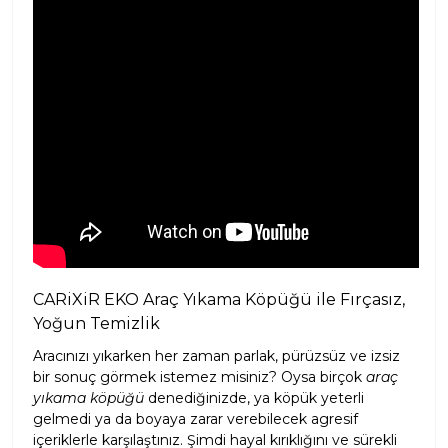
CARiXiR EKO Araç Yıkama Köpüğü ile Fırçasız,
Yoğun Temizlik
Aracınızı yıkarken her zaman parlak, pürüzsüz ve izsiz
bir sonuç görmek istemez misiniz? Oysa birçok
araç
yıkama köpüğü
denediğinizde, ya köpük yeterli
gelmedi ya da boyaya zarar verebilecek agresif
içeriklerle karşılaştınız. Şimdi hayal kırıklığını ve sürekli