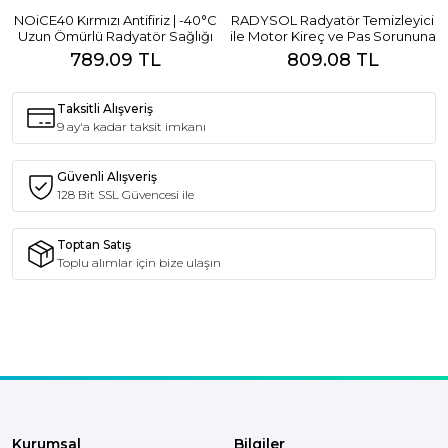
RADYSOL Radyatör Temizleyici
DETAYiX Konsantre araç içi
ile Motor Kireç ve Pas Sorununa
temizleyici – Araç Detaylı
Çözüm
Temizlik İlacı
809.08 TL
856.67 TL
Taksitli Alışveriş
9 ay'a kadar taksit imkanı
Güvenli Alışveriş
128 Bit SSL Güvencesi ile
Toptan Satış
Toplu alımlar için bize ulaşın
Kurumsal
Bilgiler