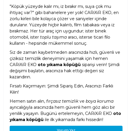
"Köpük yüzeyde kalır mı, iz bırakır mı, suya çok mu
ihtiyaç var?" gibi bahanelere yer yok! CARiXiR EKO, en
zorlu kirleri bile kolayca çözer ve saniyeler içinde
durulanır. Yüzeyde hiçbir kalıntı, film tabakası veya iz
bırakmaz. Her tür araç için uygundur; ister binek
otomobil, ister
toplu taşıma
aracı, isterse ticari filo
kullanın - hepsinde mükemmel sonuç.
Siz de zaman kaybetmeden aracınızda hızlı, güvenli ve
çiziksiz temizlik deneyimini yaşamak için hemen
CARiXiR EKO
oto yıkama köpüğü
siparişi verin! Şimdi
değişimi başlatın, aracınıza hak ettiği değeri siz
kazandırın.
Fırsatı Kaçırmayın: Şimdi Sipariş Edin, Aracınızı Farklı
Kılın!
Hemen satın alın,
fırçasız temizlik
ve
boya koruma
ayrıcalığıyla aracınızda hem güvenli hem göz alıcı bir
yenilik yaşayın. Bugünü ertelemeyin, CARiXiR EKO
oto
yıkama köpüğü
ile ilk yıkamada farkı hissedin!
Yorum Yaz