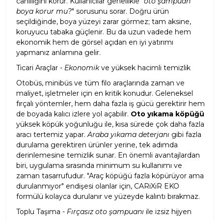
canlılığını korur. Kullanıcılar genellikle "
oto şampuan
boya korur mu?
" sorusunu sorar. Doğru ürün
seçildiğinde, boya yüzeyi zarar görmez; tam aksine,
koruyucu tabaka güçlenir. Bu da uzun vadede hem
ekonomik hem de görsel açıdan en iyi yatırımı
yapmanız anlamına gelir.
Ticari Araçlar -
Ekonomik
ve yüksek hacimli temizlik
Otobüs, minibüs ve tüm filo araçlarında zaman ve
maliyet, işletmeler için en kritik konudur. Geleneksel
fırçalı yöntemler, hem daha fazla iş gücü gerektirir hem
de boyada kalıcı izlere yol açabilir.
Oto yıkama köpüğü
yüksek köpük yoğunluğu ile, kısa sürede çok daha fazla
aracı tertemiz yapar.
Araba yıkama deterjanı
gibi fazla
durulama gerektiren ürünler yerine, tek adımda
derinlemesine temizlik sunar. En önemli avantajlardan
biri, uygulama sırasında minimum su kullanımı ve
zaman tasarrufudur. "Araç köpüğü fazla köpürüyor ama
durulanmıyor" endişesi olanlar için, CARiXiR EKO
formülü kolayca durulanır ve yüzeyde kalıntı bırakmaz.
Toplu Taşıma -
Fırçasız oto şampuanı
ile izsiz hijyen