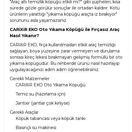
"Araç altı temizlik köpüğü etkili mi?" gibi şüpheleri, kısa
sürede gözle görülür sonuçlar ile ortadan kaldırır. Kötü
ürünlerin yarattığı "yıkama köpüğü araçta iz bırakıyor"
sorununu asla yaşamazsınız.
CARiXiR EKO Oto Yıkama Köpüğü ile Fırçasız Araç
Nasıl Yıkanır?
CARiXiR EKO, fırça kullanılmadan etkili araç temizliği
sağlayan, boya yüzeyine zarar vermeyen ve durulama
sonrası kireç lekesi bırakmayan gelişmiş formüllü bir oto
yıkama köpüğüdür. Bu rehberde ürünü nasıl hazırlayıp
uygulayacağınızı adım adım öğrenebilirsiniz.
Gerekli Malzemeler
CARiXiR EKO Oto Yıkama Köpüğü
Temiz su (hazırlama için)
Jantixir (jantlar çok kirliyse)
Gerekli Araçlar
Köpük tabancası veya köpük tankı
Basınçlı su makinesi