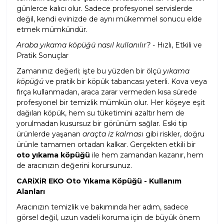
günlerce kalıcı olur. Sadece profesyonel servislerde
değil, kendi evinizde de aynı mükemmel sonucu elde
etmek mümkündür.
Araba yıkama köpüğü nasıl kullanılır?
- Hızlı, Etkili ve
Pratik Sonuçlar
Zamanınız değerli; işte bu yüzden bir ölçü
yıkama
köpüğü
ve pratik bir köpük tabancası yeterli. Kova veya
fırça kullanmadan, araca zarar vermeden kısa sürede
profesyonel bir temizlik mümkün olur. Her köşeye eşit
dağılan köpük, hem su tüketimini azaltır hem de
yorulmadan kusursuz bir görünüm sağlar. Eski tip
ürünlerde yaşanan
araçta iz kalması
gibi riskler, doğru
ürünle tamamen ortadan kalkar. Gerçekten etkili bir
oto yıkama köpüğü
ile hem zamandan kazanır, hem
de aracınızın değerini korursunuz.
CARiXiR EKO Oto Yıkama Köpüğü - Kullanım
Alanları
Aracınızın temizlik ve bakımında her adım, sadece
görsel değil, uzun vadeli koruma için de büyük önem