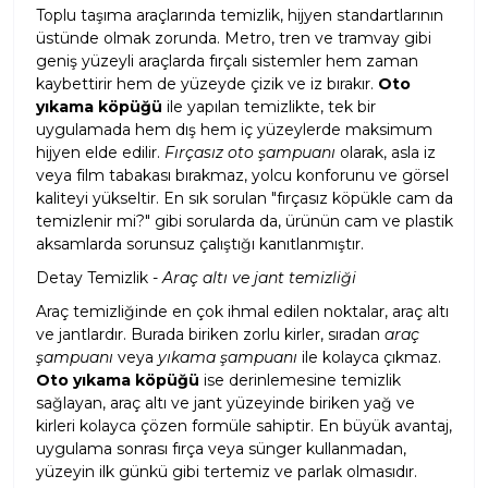
Toplu taşıma araçlarında temizlik, hijyen standartlarının
üstünde olmak zorunda. Metro, tren ve tramvay gibi
geniş yüzeyli araçlarda fırçalı sistemler hem zaman
kaybettirir hem de yüzeyde çizik ve iz bırakır.
Oto
yıkama köpüğü
ile yapılan temizlikte, tek bir
uygulamada hem dış hem iç yüzeylerde maksimum
hijyen elde edilir.
Fırçasız oto şampuanı
olarak, asla iz
veya film tabakası bırakmaz, yolcu konforunu ve görsel
kaliteyi yükseltir. En sık sorulan "fırçasız köpükle cam da
temizlenir mi?" gibi sorularda da, ürünün cam ve plastik
aksamlarda sorunsuz çalıştığı kanıtlanmıştır.
Detay Temizlik -
Araç altı ve jant temizliği
Araç temizliğinde en çok ihmal edilen noktalar, araç altı
ve jantlardır. Burada biriken zorlu kirler, sıradan
araç
şampuanı
veya
yıkama şampuanı
ile kolayca çıkmaz.
Oto yıkama köpüğü
ise derinlemesine temizlik
sağlayan, araç altı ve jant yüzeyinde biriken yağ ve
kirleri kolayca çözen formüle sahiptir. En büyük avantaj,
uygulama sonrası fırça veya sünger kullanmadan,
yüzeyin ilk günkü gibi tertemiz ve parlak olmasıdır.