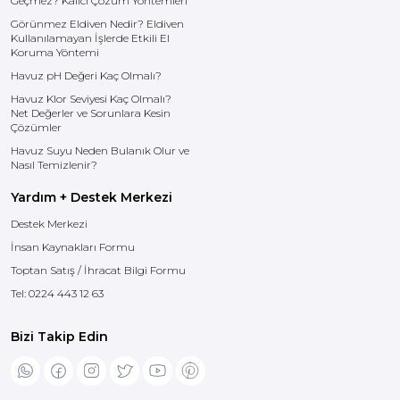
Geçmez? Kalıcı Çözüm Yöntemleri
Görünmez Eldiven Nedir? Eldiven
Kullanılamayan İşlerde Etkili El
Koruma Yöntemi
Havuz pH Değeri Kaç Olmalı?
Havuz Klor Seviyesi Kaç Olmalı?
Net Değerler ve Sorunlara Kesin
Çözümler
Havuz Suyu Neden Bulanık Olur ve
Nasıl Temizlenir?
Yardım + Destek Merkezi
Destek Merkezi
İnsan Kaynakları Formu
Toptan Satış / İhracat Bilgi Formu
Tel:
0224 443 12 63
Bizi Takip Edin