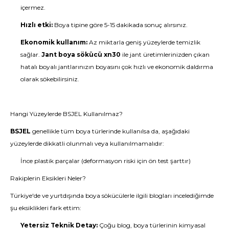
içermez.
Hızlı etki:
Boya tipine göre 5-15 dakikada sonuç alırsınız.
Ekonomik kullanım:
Az miktarla geniş yüzeylerde temizlik
sağlar.
Jant boya sökücü xn30
ile jant üretimlerinizden çıkan
hatalı boyalı jantlarınızın boyasını çok hızlı ve ekonomik daldırma
olarak sökebilirsiniz.
Hangi Yüzeylerde BSJEL Kullanılmaz?
BSJEL
genellikle tüm boya türlerinde kullanılsa da, aşağıdaki
yüzeylerde dikkatli olunmalı veya kullanılmamalıdır:
İnce plastik parçalar (deformasyon riski için ön test şarttır)
Rakiplerin Eksikleri Neler?
Türkiye'de ve yurtdışında boya sökücülerle ilgili blogları incelediğimde
şu eksiklikleri fark ettim:
Yetersiz Teknik Detay:
Çoğu blog, boya türlerinin kimyasal