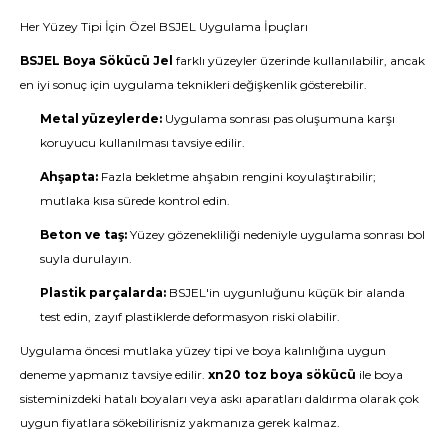
Her Yüzey Tipi İçin Özel BSJEL Uygulama İpuçları
BSJEL Boya Sökücü Jel
farklı yüzeyler üzerinde kullanılabilir, ancak
en iyi sonuç için uygulama teknikleri değişkenlik gösterebilir.
Metal yüzeylerde:
Uygulama sonrası pas oluşumuna karşı
koruyucu kullanılması tavsiye edilir.
Ahşapta:
Fazla bekletme ahşabın rengini koyulaştırabilir;
mutlaka kısa sürede kontrol edin.
Beton ve taş:
Yüzey gözenekliliği nedeniyle uygulama sonrası bol
suyla durulayın.
Plastik parçalarda:
BSJEL'in uygunluğunu küçük bir alanda
test edin, zayıf plastiklerde deformasyon riski olabilir.
Uygulama öncesi mutlaka yüzey tipi ve boya kalınlığına uygun
deneme yapmanız tavsiye edilir.
xn20 toz boya sökücü
ile boya
sisteminizdeki hatalı boyaları veya askı aparatları daldırma olarak çok
uygun fiyatlara sökebilirisniz yakmanıza gerek kalmaz.