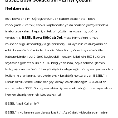
BSJEL Boya Sökücü Jel - En İyi Çözüm
Rehberiniz
Eski boyalarla mı uğraşıyorsunuz? Kaportadaki hatalı boya,
mobilyadaki vernik, epoksi kaplamalar ya da makine yüzeylerindeki
inatçı tabakalar… Hepsi için tek bir çözüm arıyorsanız, doğru
yerdesiniz.
BSJEL Boya Sökücü Jel
, Mesa Kimya'nın kimya
mühendisliği uzmanlığıyla geliştirilmiş, Türkiye'nin ve dünyanın en
etkili boya sökücülerinden biridir. Mesa Kimya'nın boya sökücüler
kategorisinden bu ürünü keşfedebilir, detaylı bilgi için BSJEL ürün
sayfasına göz atabilirsiniz. Bu blog yazısında, boya sökme işlemini
kolaylaştıran bu ürünü her yönüyle inceleyeceğiz. Kimyasal yapısından
kullanım alanlarına, rakiplerin eksik bıraktığı noktalardan BSJEL'in
üstün özelliklerine kadar her şeyi detaylıca ele alacağız. Okuduktan
sonra neden BSJEL'in piyasadaki en iyi seçenek olduğunu anlayacak ve
hemen sipariş vermek isteyeceksiniz!
BSJEL Nasıl Kullanılır?
BSJEL'in kullanımı son derece basittir. Aşağıdaki videoda adım adım