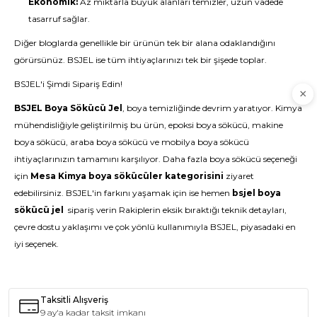
Ekonomik:
Az miktarla büyük alanları temizler, uzun vadede
tasarruf sağlar.
Diğer bloglarda genellikle bir ürünün tek bir alana odaklandığını
görürsünüz. BSJEL ise tüm ihtiyaçlarınızı tek bir şişede toplar.
BSJEL'i Şimdi Sipariş Edin!
BSJEL Boya Sökücü Jel
, boya temizliğinde devrim yaratıyor. Kimya
mühendisliğiyle geliştirilmiş bu ürün, epoksi boya sökücü, makine
boya sökücü, araba boya sökücü ve mobilya boya sökücü
ihtiyaçlarınızın tamamını karşılıyor. Daha fazla boya sökücü seçeneği
için
Mesa Kimya boya sökücüler kategorisini
ziyaret
edebilirsiniz. BSJEL'in farkını yaşamak için ise hemen
bsjel boya
sökücü jel
sipariş verin Rakiplerin eksik bıraktığı teknik detayları,
çevre dostu yaklaşımı ve çok yönlü kullanımıyla BSJEL, piyasadaki en
iyi seçenek.
Taksitli Alışveriş
9 ay'a kadar taksit imkanı