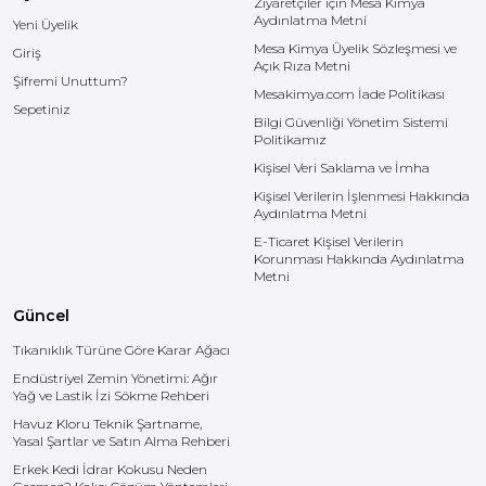
Ziyaretçiler için Mesa Kimya
Aydınlatma Metni
Yeni Üyelik
Mesa Kimya Üyelik Sözleşmesi ve
Giriş
Açık Rıza Metni
Şifremi Unuttum?
Mesakimya.com İade Politikası
Sepetiniz
Bilgi Güvenliği Yönetim Sistemi
Politikamız
Kişisel Veri Saklama ve İmha
Kişisel Verilerin İşlenmesi Hakkında
Aydınlatma Metni
E-Ticaret Kişisel Verilerin
Korunması Hakkında Aydınlatma
Metni
Güncel
Tıkanıklık Türüne Göre Karar Ağacı
Endüstriyel Zemin Yönetimi: Ağır
Yağ ve Lastik İzi Sökme Rehberi
Havuz Kloru Teknik Şartname,
Yasal Şartlar ve Satın Alma Rehberi
Erkek Kedi İdrar Kokusu Neden