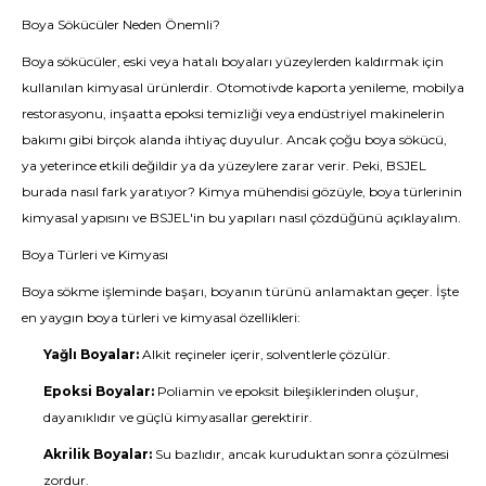
Boya Sökücüler Neden Önemli?
Boya sökücüler, eski veya hatalı boyaları yüzeylerden kaldırmak için
kullanılan kimyasal ürünlerdir. Otomotivde kaporta yenileme, mobilya
restorasyonu, inşaatta epoksi temizliği veya endüstriyel makinelerin
bakımı gibi birçok alanda ihtiyaç duyulur. Ancak çoğu boya sökücü,
ya yeterince etkili değildir ya da yüzeylere zarar verir. Peki, BSJEL
burada nasıl fark yaratıyor? Kimya mühendisi gözüyle, boya türlerinin
kimyasal yapısını ve BSJEL'in bu yapıları nasıl çözdüğünü açıklayalım.
Boya Türleri ve Kimyası
Boya sökme işleminde başarı, boyanın türünü anlamaktan geçer. İşte
en yaygın boya türleri ve kimyasal özellikleri:
Yağlı Boyalar:
Alkit reçineler içerir, solventlerle çözülür.
Epoksi Boyalar:
Poliamin ve epoksit bileşiklerinden oluşur,
dayanıklıdır ve güçlü kimyasallar gerektirir.
Akrilik Boyalar:
Su bazlıdır, ancak kuruduktan sonra çözülmesi
zordur.