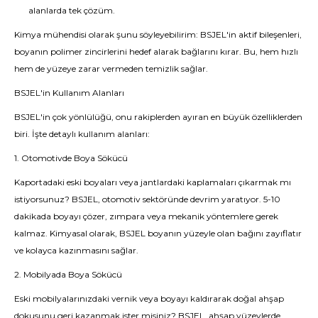
alanlarda tek çözüm.
Kimya mühendisi olarak şunu söyleyebilirim: BSJEL'in aktif bileşenleri,
boyanın polimer zincirlerini hedef alarak bağlarını kırar. Bu, hem hızlı
hem de yüzeye zarar vermeden temizlik sağlar.
BSJEL'in Kullanım Alanları
BSJEL'in çok yönlülüğü, onu rakiplerden ayıran en büyük özelliklerden
biri. İşte detaylı kullanım alanları:
1. Otomotivde Boya Sökücü
Kaportadaki eski boyaları veya jantlardaki kaplamaları çıkarmak mı
istiyorsunuz? BSJEL, otomotiv sektöründe devrim yaratıyor. 5-10
dakikada boyayı çözer, zımpara veya mekanik yöntemlere gerek
kalmaz. Kimyasal olarak, BSJEL boyanın yüzeyle olan bağını zayıflatır
ve kolayca kazınmasını sağlar.
2. Mobilyada Boya Sökücü
Eski mobilyalarınızdaki vernik veya boyayı kaldırarak doğal ahşap
dokusunu geri kazanmak ister misiniz? BSJEL, ahşap yüzeylerde