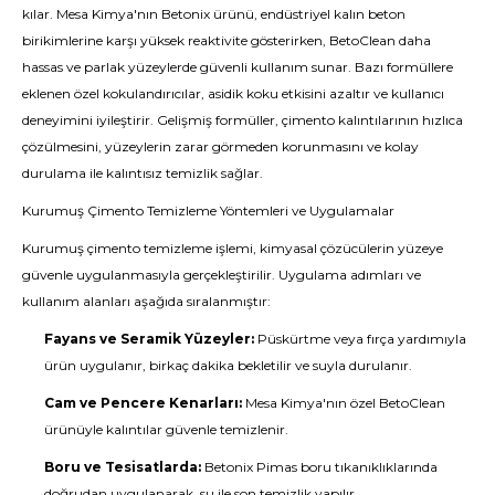
kılar. Mesa Kimya'nın Betonix ürünü, endüstriyel kalın beton
birikimlerine karşı yüksek reaktivite gösterirken, BetoClean daha
hassas ve parlak yüzeylerde güvenli kullanım sunar. Bazı formüllere
eklenen özel kokulandırıcılar, asidik koku etkisini azaltır ve kullanıcı
deneyimini iyileştirir. Gelişmiş formüller, çimento kalıntılarının hızlıca
çözülmesini, yüzeylerin zarar görmeden korunmasını ve kolay
durulama ile kalıntısız temizlik sağlar.
Kurumuş Çimento Temizleme Yöntemleri ve Uygulamalar
Kurumuş çimento temizleme işlemi, kimyasal çözücülerin yüzeye
güvenle uygulanmasıyla gerçekleştirilir. Uygulama adımları ve
kullanım alanları aşağıda sıralanmıştır:
Fayans ve Seramik Yüzeyler:
Püskürtme veya fırça yardımıyla
ürün uygulanır, birkaç dakika bekletilir ve suyla durulanır.
Cam ve Pencere Kenarları:
Mesa Kimya'nın özel BetoClean
ürünüyle kalıntılar güvenle temizlenir.
Boru ve Tesisatlarda:
Betonix Pimas boru tıkanıklıklarında
doğrudan uygulanarak, su ile son temizlik yapılır.