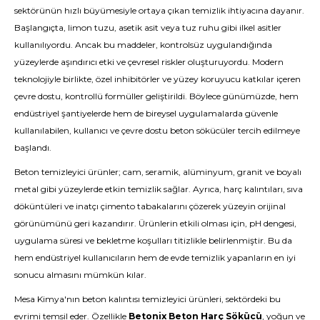
sektörünün hızlı büyümesiyle ortaya çıkan temizlik ihtiyacına dayanır.
Başlangıçta, limon tuzu, asetik asit veya tuz ruhu gibi ilkel asitler
kullanılıyordu. Ancak bu maddeler, kontrolsüz uygulandığında
yüzeylerde aşındırıcı etki ve çevresel riskler oluşturuyordu. Modern
teknolojiyle birlikte, özel inhibitörler ve yüzey koruyucu katkılar içeren
çevre dostu, kontrollü formüller geliştirildi. Böylece günümüzde, hem
endüstriyel şantiyelerde hem de bireysel uygulamalarda güvenle
kullanılabilen, kullanıcı ve çevre dostu beton sökücüler tercih edilmeye
başlandı.
Beton temizleyici ürünler; cam, seramik, alüminyum, granit ve boyalı
metal gibi yüzeylerde etkin temizlik sağlar. Ayrıca, harç kalıntıları, sıva
döküntüleri ve inatçı çimento tabakalarını çözerek yüzeyin orijinal
görünümünü geri kazandırır. Ürünlerin etkili olması için, pH dengesi,
uygulama süresi ve bekletme koşulları titizlikle belirlenmiştir. Bu da
hem endüstriyel kullanıcıların hem de evde temizlik yapanların en iyi
sonucu almasını mümkün kılar.
Mesa Kimya'nın beton kalıntısı temizleyici ürünleri, sektördeki bu
evrimi temsil eder. Özellikle
Betonix Beton Harç Sökücü
, yoğun ve