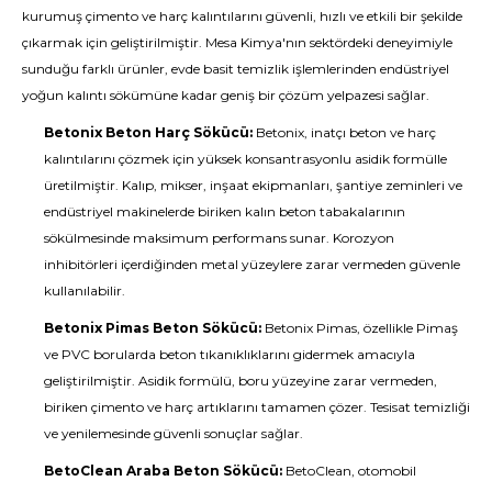
kurumuş çimento ve harç kalıntılarını güvenli, hızlı ve etkili bir şekilde
çıkarmak için geliştirilmiştir. Mesa Kimya'nın sektördeki deneyimiyle
sunduğu farklı ürünler, evde basit temizlik işlemlerinden endüstriyel
yoğun kalıntı sökümüne kadar geniş bir çözüm yelpazesi sağlar.
Betonix Beton Harç Sökücü:
Betonix, inatçı beton ve harç
kalıntılarını çözmek için yüksek konsantrasyonlu asidik formülle
üretilmiştir. Kalıp, mikser, inşaat ekipmanları, şantiye zeminleri ve
endüstriyel makinelerde biriken kalın beton tabakalarının
sökülmesinde maksimum performans sunar. Korozyon
inhibitörleri içerdiğinden metal yüzeylere zarar vermeden güvenle
kullanılabilir.
Betonix Pimas Beton Sökücü:
Betonix Pimas, özellikle Pimaş
ve PVC borularda beton tıkanıklıklarını gidermek amacıyla
geliştirilmiştir. Asidik formülü, boru yüzeyine zarar vermeden,
biriken çimento ve harç artıklarını tamamen çözer. Tesisat temizliği
ve yenilemesinde güvenli sonuçlar sağlar.
BetoClean Araba Beton Sökücü:
BetoClean, otomobil