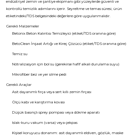
endüstriyel zemin ve şantiye ekipmanı gibi yüzeylerde güvenli ve
kontrollü temizlik adımlarını içerir. Seyreltme ve temas süresi, ürün
etiketindeki/TDS belgesindeki değerlere göre uygulanmalıdır.
Gerekli Malzemeler
Betonix Beton Kalıntısı Temizleyici (etiket/TDS oranına göre)
BetoClean İnşaat Artığı ve Kireç Çözücü (etiket/TDS oranına göre)
Temiz su
Nötralizasyon için bol su (gerekirse hafif alkali durulama suyu)
Mikrofiber bez ve yer silme pedi
Gerekli Araçlar
Asit dayanımlı fırça veya sert kıllı zemin fırçası
Ölçü kabı ve karıştırma kovası
Düşük basınçlı sprey pompası veya dökme aparatı
Islak-kuru vakum (varsa) veya çekpas
Kişisel koruyucu donanım: asit dayanımlı eldiven, gözlük, maske