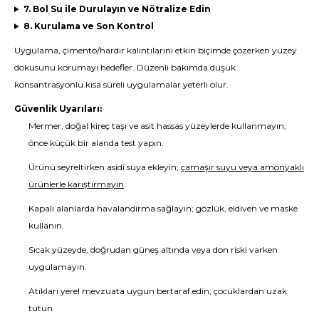
7. Bol Su ile Durulayın ve Nötralize Edin
8. Kurulama ve Son Kontrol
Uygulama, çimento/hardır kalıntılarını etkin biçimde çözerken yüzey
dokusunu korumayı hedefler. Düzenli bakımda düşük
konsantrasyonlu kısa süreli uygulamalar yeterli olur.
Güvenlik Uyarıları:
Mermer, doğal kireç taşı ve asit hassas yüzeylerde kullanmayın;
önce küçük bir alanda test yapın.
Ürünü seyreltirken asidi suya ekleyin;
çamaşır suyu veya amonyaklı
ürünlerle karıştırmayın
.
Kapalı alanlarda havalandırma sağlayın; gözlük, eldiven ve maske
kullanın.
Sıcak yüzeyde, doğrudan güneş altında veya don riski varken
uygulamayın.
Atıkları yerel mevzuata uygun bertaraf edin; çocuklardan uzak
tutun.