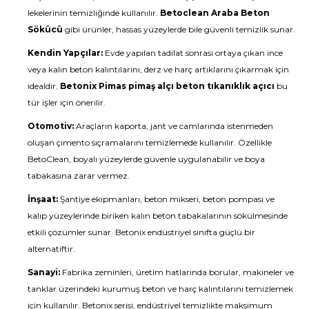
lekelerinin temizliğinde kullanılır.
Betoclean Araba Beton
Sökücü
gibi ürünler, hassas yüzeylerde bile güvenli temizlik sunar.
Kendin Yapçılar:
Evde yapılan tadilat sonrası ortaya çıkan ince
veya kalın beton kalıntılarını, derz ve harç artıklarını çıkarmak için
idealdir.
Betonix Pimas pimaş alçı beton tıkanıklık açıcı
bu
tür işler için önerilir.
Otomotiv:
Araçların kaporta, jant ve camlarında istenmeden
oluşan çimento sıçramalarını temizlemede kullanılır. Özellikle
BetoClean, boyalı yüzeylerde güvenle uygulanabilir ve boya
tabakasına zarar vermez.
İnşaat:
Şantiye ekipmanları, beton mikseri, beton pompası ve
kalıp yüzeylerinde biriken kalın beton tabakalarının sökülmesinde
etkili çözümler sunar. Betonix endüstriyel sınıfta güçlü bir
alternatiftir.
Sanayi:
Fabrika zeminleri, üretim hatlarında borular, makineler ve
tanklar üzerindeki kurumuş beton ve harç kalıntılarını temizlemek
için kullanılır. Betonix serisi, endüstriyel temizlikte maksimum