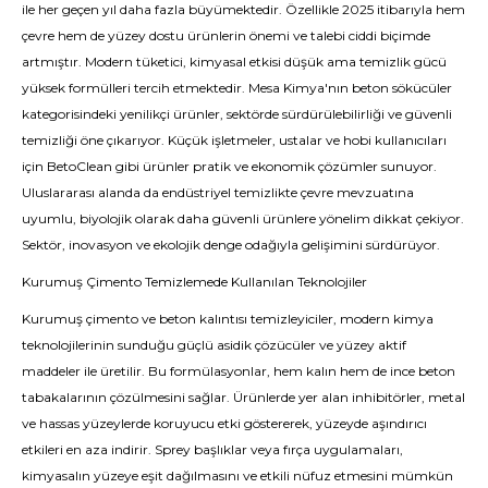
ile her geçen yıl daha fazla büyümektedir. Özellikle 2025 itibarıyla hem
çevre hem de yüzey dostu ürünlerin önemi ve talebi ciddi biçimde
artmıştır. Modern tüketici, kimyasal etkisi düşük ama temizlik gücü
yüksek formülleri tercih etmektedir. Mesa Kimya'nın beton sökücüler
kategorisindeki yenilikçi ürünler, sektörde sürdürülebilirliği ve güvenli
temizliği öne çıkarıyor. Küçük işletmeler, ustalar ve hobi kullanıcıları
için BetoClean gibi ürünler pratik ve ekonomik çözümler sunuyor.
Uluslararası alanda da endüstriyel temizlikte çevre mevzuatına
uyumlu, biyolojik olarak daha güvenli ürünlere yönelim dikkat çekiyor.
Sektör, inovasyon ve ekolojik denge odağıyla gelişimini sürdürüyor.
Kurumuş Çimento Temizlemede Kullanılan Teknolojiler
Kurumuş çimento ve beton kalıntısı temizleyiciler, modern kimya
teknolojilerinin sunduğu güçlü asidik çözücüler ve yüzey aktif
maddeler ile üretilir. Bu formülasyonlar, hem kalın hem de ince beton
tabakalarının çözülmesini sağlar. Ürünlerde yer alan inhibitörler, metal
ve hassas yüzeylerde koruyucu etki göstererek, yüzeyde aşındırıcı
etkileri en aza indirir. Sprey başlıklar veya fırça uygulamaları,
kimyasalın yüzeye eşit dağılmasını ve etkili nüfuz etmesini mümkün