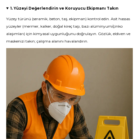
1. Yüzeyi Değerlendirin ve Koruyucu Ekipmanı Takın
Yüzey türünü (seramik, beton, taş, ekipman) kontrol edin. Asit hassas
yüzeyler (mermer, kalker, doğal kireç taşı, bazı alüminyum/çinko
alaşımları) için kimyasal uygunluğunu doğrulayın. Gözlük, eldiven ve
maskenizi takın; çalışma alanını havalandırın.