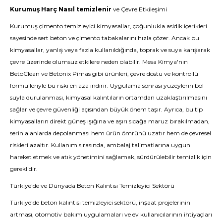
Kurumuş Harç Nasıl temizlenir
ve Çevre Etkileşimi
Kurumuş çimento temizleyici kimyasallar, çoğunlukla asidik içerikleri
sayesinde sert beton ve çimento tabakalarını hızla çözer. Ancak bu
kimyasallar, yanlış veya fazla kullanıldığında, toprak ve suya karışarak
çevre üzerinde olumsuz etkilere neden olabilir. Mesa Kimya'nın
BetoClean ve Betonix Pimas gibi ürünleri, çevre dostu ve kontrollü
formülleriyle bu riski en aza indirir. Uygulama sonrası yüzeylerin bol
suyla durulanması, kimyasal kalıntıların ortamdan uzaklaştırılmasını
sağlar ve çevre güvenliği açısından büyük önem taşır. Ayrıca, bu tip
kimyasalların direkt güneş ışığına ve aşırı sıcağa maruz bırakılmadan,
serin alanlarda depolanması hem ürün ömrünü uzatır hem de çevresel
riskleri azaltır. Kullanım sırasında, ambalaj talimatlarına uygun
hareket etmek ve atık yönetimini sağlamak, sürdürülebilir temizlik için
gereklidir.
Türkiye'de ve Dünyada Beton Kalıntısı Temizleyici Sektörü
Türkiye'de beton kalıntısı temizleyici sektörü, inşaat projelerinin
artması, otomotiv bakım uygulamaları ve ev kullanıcılarının ihtiyaçları