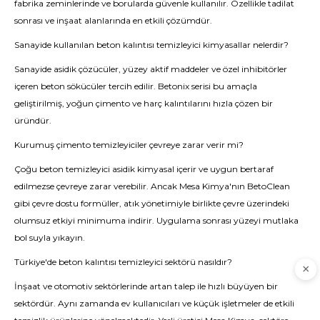
fabrika zeminlerinde ve borularda güvenle kullanılır. Özellikle tadilat
sonrası ve inşaat alanlarında en etkili çözümdür.
Sanayide kullanılan beton kalıntısı temizleyici kimyasallar nelerdir?
Sanayide asidik çözücüler, yüzey aktif maddeler ve özel inhibitörler
içeren beton sökücüler tercih edilir. Betonix serisi bu amaçla
geliştirilmiş, yoğun çimento ve harç kalıntılarını hızla çözen bir
üründür.
Kurumuş çimento temizleyiciler çevreye zarar verir mi?
Çoğu beton temizleyici asidik kimyasal içerir ve uygun bertaraf
edilmezse çevreye zarar verebilir. Ancak Mesa Kimya'nın BetoClean
gibi çevre dostu formüller, atık yönetimiyle birlikte çevre üzerindeki
olumsuz etkiyi minimuma indirir. Uygulama sonrası yüzeyi mutlaka
bol suyla yıkayın.
Türkiye'de beton kalıntısı temizleyici sektörü nasıldır?
İnşaat ve otomotiv sektörlerinde artan talep ile hızlı büyüyen bir
sektördür. Aynı zamanda ev kullanıcıları ve küçük işletmeler de etkili