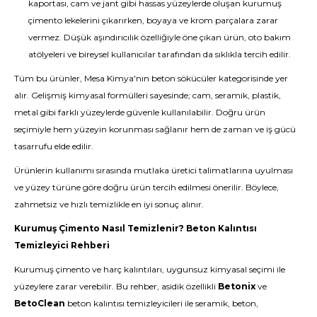
kaportası, cam ve jant gibi hassas yüzeylerde oluşan kurumuş
çimento lekelerini çıkarırken, boyaya ve krom parçalara zarar
vermez. Düşük aşındırıcılık özelliğiyle öne çıkan ürün, oto bakım
atölyeleri ve bireysel kullanıcılar tarafından da sıklıkla tercih edilir.
Tüm bu ürünler, Mesa Kimya'nın
beton sökücüler
kategorisinde yer
alır. Gelişmiş kimyasal formülleri sayesinde; cam, seramik, plastik,
metal gibi farklı yüzeylerde güvenle kullanılabilir. Doğru ürün
seçimiyle hem yüzeyin korunması sağlanır hem de zaman ve iş gücü
tasarrufu elde edilir.
Ürünlerin kullanımı sırasında mutlaka üretici talimatlarına uyulması
ve yüzey türüne göre doğru ürün tercih edilmesi önerilir. Böylece,
zahmetsiz ve hızlı temizlikle en iyi sonuç alınır.
Kurumuş Çimento Nasıl Temizlenir
? Beton Kalıntısı
Temizleyici Rehberi
Kurumuş çimento ve harç kalıntıları, uygunsuz kimyasal seçimi ile
yüzeylere zarar verebilir. Bu rehber, asidik özellikli
Betonix
ve
BetoClean
beton kalıntısı temizleyicileri ile seramik, beton,