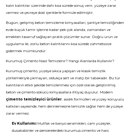
kalın kalıntılar üzerinde dahi kısa sürede sonuç verir, yüzeye zarar
vermez ve çevreye dost içeriklerle formüle edilmiştir.
Bugün, gelişmiş beton temizleme kimyasalları; şantiye temizliğinden
evde küçük tamir işlerine kadar pek çok alanda, zamandan ve
emekten tasarruf sağlayan pratik çözümler sunar. Doğru ürün ve
uygulama ile, zorlu beton kalıntılarını kısa sürede zahmetsizce
gidermek mümkündür.
Kurumuş Çimento Nasıl Temizlenir? Hangi Alanlarda Kullanılır?
Kurumuş çimento, yüzeye sıkıca yapışan ve klasik temizlik
yöntemleriyle çıkmayan, oldukça sert ve inatçı bir tabakadır. Bu tür
kalıntıların etkili şekilde temizlenmesi için özel olarak geliştirilmiş
beton ve çimento sökücü kimyasallara ihtiyaç duyulur. Modern
çimento temizleyici ürünler
, asidik formülleri ve yüzey koruyucu
katkıları sayesinde, hem derinlemesine temizlik sağlar hem de yüzeye
zarar vermez.
Ev Kullanımı:
Mutfak ve banyo seramikleri, cam yüzeyler,
duşakabinler ve pencerelerdeki kurumuş çimento ve harç