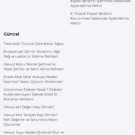
Kişisel Verilerin İşlenmesi Hakkında
Aydınlatma Metni
E-Ticaret Kişisel Verilerin
Korunması Hakkında Aydınlatma
Metni
Güncel
Tıkanıklık Türüne Göre Karar Ağacı
Endüstriyel Zemin Yönetimi: Ağır
Yağ ve Lastik İzi Sökme Rehberi
Havuz Kloru Teknik Şartname,
Yasal Şartlar ve Satın Alma Rehberi
Erkek Kedi İdrar Kokusu Neden
Geçmez? Kalıcı Çözüm Yöntemleri
Görünmez Eldiven Nedir? Eldiven
Kullanılamayan İşlerde Etkili El
Koruma Yöntemi
Havuz pH Değeri Kaç Olmalı?
Havuz Klor Seviyesi Kaç Olmalı?
Net Değerler ve Sorunlara Kesin
Çözümler
Havuz Suyu Neden Bulanık Olur ve