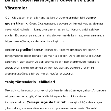
Banyo Gideri Nasıl Açılır? Güvenli ve Etkili
Yöntemler
Günlük yaşamın en sık karşılaşılan problemlerinden biri
banyo
gideri tıkanıklığı
dır. Duş esnasında suyun birikmesi, yavaş akması
veya kötü kokuların banyoya yayılması ev konforunu ciddi şekilde
etkiler. Bu sorun yalnızca rahatsızlık vermekle kalmaz, aynı zamanda
hijyen ve sağlık açısından da risk oluşturur.
Biriken
saç telleri
, sabun kalıntıları, kireç ve deterjan artıklarının
birleşmesiyle gider boruları zamanla daralır. Daralan borular suyun
tahliyesini zorlaştırır ve geri tepme ile birlikte istenmeyen kokulara
sebep olur. Nemli ortamda biriken bu atıklar, bakteri üretimini
artırarak sağlıksız bir banyo atmosferi oluşturur.
Yanlış Yöntemlerin Tehlikeleri
Pek çok kullanıcı sorunu kendi yöntemleriyle çözmeye çalışır. Ancak en
sık yapılan hata, güçlü temizlik kimyasallarını bilinçsizce
karıştırmaktır.
Çamaşır suyu ile tuz ruhu
karıştırıldığında ortaya
çıkan klor gazı kısa sürede solunum yollarına zarar verir. Bu zehirli