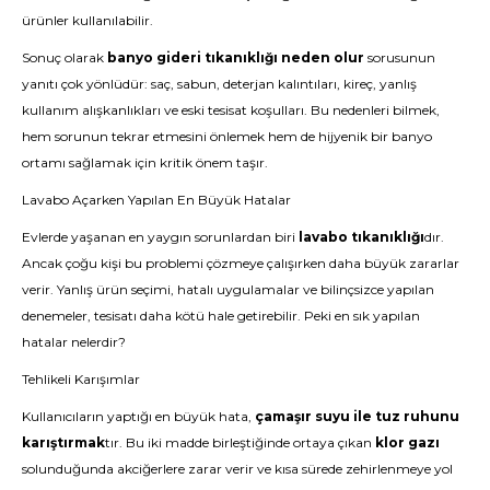
ürünler kullanılabilir.
Sonuç olarak
banyo gideri tıkanıklığı neden olur
sorusunun
yanıtı çok yönlüdür: saç, sabun, deterjan kalıntıları, kireç, yanlış
kullanım alışkanlıkları ve eski tesisat koşulları. Bu nedenleri bilmek,
hem sorunun tekrar etmesini önlemek hem de hijyenik bir banyo
ortamı sağlamak için kritik önem taşır.
Lavabo Açarken Yapılan En Büyük Hatalar
Evlerde yaşanan en yaygın sorunlardan biri
lavabo tıkanıklığı
dır.
Ancak çoğu kişi bu problemi çözmeye çalışırken daha büyük zararlar
verir. Yanlış ürün seçimi, hatalı uygulamalar ve bilinçsizce yapılan
denemeler, tesisatı daha kötü hale getirebilir. Peki en sık yapılan
hatalar nelerdir?
Tehlikeli Karışımlar
Kullanıcıların yaptığı en büyük hata,
çamaşır suyu ile tuz ruhunu
karıştırmak
tır. Bu iki madde birleştiğinde ortaya çıkan
klor gazı
solunduğunda akciğerlere zarar verir ve kısa sürede zehirlenmeye yol