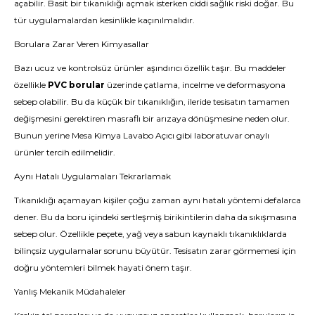
açabilir. Basit bir tıkanıklığı açmak isterken ciddi sağlık riski doğar. Bu
tür uygulamalardan kesinlikle kaçınılmalıdır.
Borulara Zarar Veren Kimyasallar
Bazı ucuz ve kontrolsüz ürünler aşındırıcı özellik taşır. Bu maddeler
özellikle
PVC borular
üzerinde çatlama, incelme ve deformasyona
sebep olabilir. Bu da küçük bir tıkanıklığın, ileride tesisatın tamamen
değişmesini gerektiren masraflı bir arızaya dönüşmesine neden olur.
Bunun yerine
Mesa Kimya Lavabo Açıcı
gibi laboratuvar onaylı
ürünler tercih edilmelidir.
Aynı Hatalı Uygulamaları Tekrarlamak
Tıkanıklığı açamayan kişiler çoğu zaman aynı hatalı yöntemi defalarca
dener. Bu da boru içindeki sertleşmiş birikintilerin daha da sıkışmasına
sebep olur. Özellikle peçete, yağ veya sabun kaynaklı tıkanıklıklarda
bilinçsiz uygulamalar sorunu büyütür. Tesisatın zarar görmemesi için
doğru yöntemleri bilmek hayati önem taşır.
Yanlış Mekanik Müdahaleler