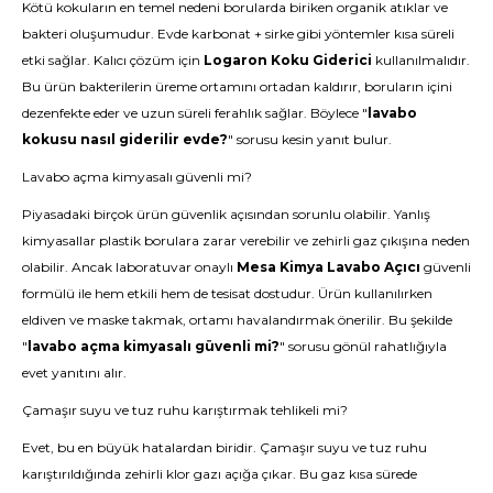
Kötü kokuların en temel nedeni borularda biriken organik atıklar ve
bakteri oluşumudur. Evde karbonat + sirke gibi yöntemler kısa süreli
etki sağlar. Kalıcı çözüm için
Logaron Koku Giderici
kullanılmalıdır.
Bu ürün bakterilerin üreme ortamını ortadan kaldırır, boruların içini
dezenfekte eder ve uzun süreli ferahlık sağlar. Böylece "
lavabo
kokusu nasıl giderilir evde?
" sorusu kesin yanıt bulur.
Lavabo açma kimyasalı güvenli mi?
Piyasadaki birçok ürün güvenlik açısından sorunlu olabilir. Yanlış
kimyasallar plastik borulara zarar verebilir ve zehirli gaz çıkışına neden
olabilir. Ancak laboratuvar onaylı
Mesa Kimya Lavabo Açıcı
güvenli
formülü ile hem etkili hem de tesisat dostudur. Ürün kullanılırken
eldiven ve maske takmak, ortamı havalandırmak önerilir. Bu şekilde
"
lavabo açma kimyasalı güvenli mi?
" sorusu gönül rahatlığıyla
evet yanıtını alır.
Çamaşır suyu ve tuz ruhu karıştırmak tehlikeli mi?
Evet, bu en büyük hatalardan biridir. Çamaşır suyu ve tuz ruhu
karıştırıldığında zehirli klor gazı açığa çıkar. Bu gaz kısa sürede