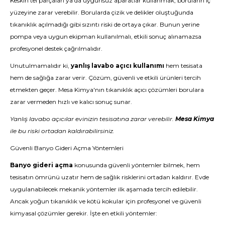
Keskin tel parçaları ya da uygunsuz aparatlar kullanmak, boruların iç
yüzeyine zarar verebilir. Borularda çizik ve delikler oluştuğunda
tıkanıklık açılmadığı gibi sızıntı riski de ortaya çıkar. Bunun yerine
pompa veya uygun ekipman kullanılmalı, etkili sonuç alınamazsa
profesyonel destek çağrılmalıdır.
Unutulmamalıdır ki,
yanlış lavabo açıcı kullanımı
hem tesisata
hem de sağlığa zarar verir. Çözüm, güvenli ve etkili ürünleri tercih
etmekten geçer.
Mesa Kimya'nın tıkanıklık açıcı çözümleri
borulara
zarar vermeden hızlı ve kalıcı sonuç sunar.
Yanlış lavabo açıcılar evinizin tesisatına zarar verebilir.
Mesa Kimya
ile bu riski ortadan kaldırabilirsiniz.
Güvenli Banyo Gideri Açma Yöntemleri
Banyo gideri açma
konusunda güvenli yöntemler bilmek, hem
tesisatın ömrünü uzatır hem de sağlık risklerini ortadan kaldırır. Evde
uygulanabilecek mekanik yöntemler ilk aşamada tercih edilebilir.
Ancak yoğun tıkanıklık ve kötü kokular için profesyonel ve güvenli
kimyasal çözümler gerekir. İşte en etkili yöntemler: