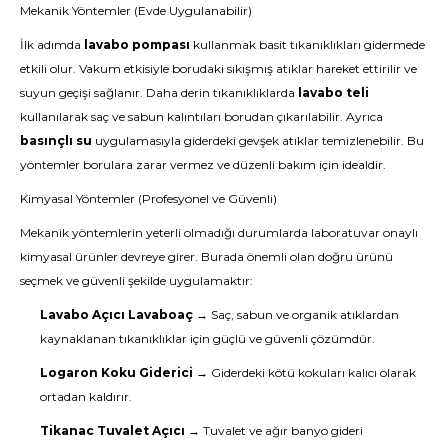
Mekanik Yöntemler (Evde Uygulanabilir)
İlk adımda
lavabo pompası
kullanmak basit tıkanıklıkları gidermede
etkili olur. Vakum etkisiyle borudaki sıkışmış atıklar hareket ettirilir ve
suyun geçişi sağlanır. Daha derin tıkanıklıklarda
lavabo teli
kullanılarak saç ve sabun kalıntıları borudan çıkarılabilir. Ayrıca
basınçlı su
uygulamasıyla giderdeki gevşek atıklar temizlenebilir. Bu
yöntemler borulara zarar vermez ve düzenli bakım için idealdir.
Kimyasal Yöntemler (Profesyonel ve Güvenli)
Mekanik yöntemlerin yeterli olmadığı durumlarda laboratuvar onaylı
kimyasal ürünler devreye girer. Burada önemli olan doğru ürünü
seçmek ve güvenli şekilde uygulamaktır:
Lavabo Açıcı Lavaboaç
→ Saç, sabun ve organik atıklardan
kaynaklanan tıkanıklıklar için güçlü ve güvenli çözümdür.
Logaron Koku Giderici
→ Giderdeki kötü kokuları kalıcı olarak
ortadan kaldırır.
Tikanac Tuvalet Açıcı
→ Tuvalet ve ağır banyo gideri