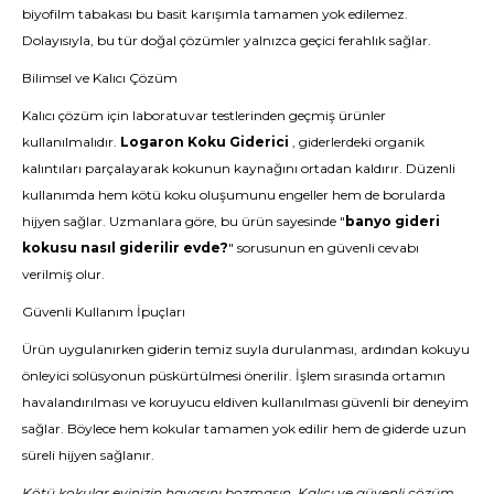
biyofilm tabakası bu basit karışımla tamamen yok edilemez.
Dolayısıyla, bu tür doğal çözümler yalnızca geçici ferahlık sağlar.
Bilimsel ve Kalıcı Çözüm
Kalıcı çözüm için laboratuvar testlerinden geçmiş ürünler
kullanılmalıdır.
Logaron Koku Giderici
, giderlerdeki organik
kalıntıları parçalayarak kokunun kaynağını ortadan kaldırır. Düzenli
kullanımda hem kötü koku oluşumunu engeller hem de borularda
hijyen sağlar. Uzmanlara göre, bu ürün sayesinde "
banyo gideri
kokusu nasıl giderilir evde?
" sorusunun en güvenli cevabı
verilmiş olur.
Güvenli Kullanım İpuçları
Ürün uygulanırken giderin temiz suyla durulanması, ardından kokuyu
önleyici solüsyonun püskürtülmesi önerilir. İşlem sırasında ortamın
havalandırılması ve koruyucu eldiven kullanılması güvenli bir deneyim
sağlar. Böylece hem kokular tamamen yok edilir hem de giderde uzun
süreli hijyen sağlanır.
Kötü kokular evinizin havasını bozmasın. Kalıcı ve güvenli çözüm