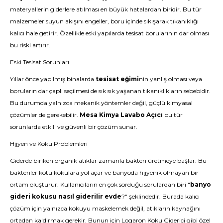
materyallerin giderlere atılması en büyük hatalardan biridir. Bu tür
malzemeler suyun akışını engeller, boru içinde sıkışarak tıkanıklığı
kalıcı hale getirir. Özellikle eski yapılarda tesisat borularının dar olması
bu riski artırır.
Eski Tesisat Sorunları
Yıllar önce yapılmış binalarda
tesisat eğimi
nin yanlış olması veya
boruların dar çaplı seçilmesi de sık sık yaşanan tıkanıklıkların sebebidir.
Bu durumda yalnızca mekanik yöntemler değil, güçlü kimyasal
çözümler de gerekebilir.
Mesa Kimya Lavabo Açıcı
bu tür
sorunlarda etkili ve güvenli bir çözüm sunar.
Hijyen ve Koku Problemleri
Giderde biriken organik atıklar zamanla bakteri üretmeye başlar. Bu
bakteriler kötü kokulara yol açar ve banyoda hijyenik olmayan bir
ortam oluşturur. Kullanıcıların en çok sorduğu sorulardan biri "
banyo
gideri kokusu nasıl giderilir evde
?" şeklindedir. Burada kalıcı
çözüm için yalnızca kokuyu maskelemek değil, atıkların kaynağını
ortadan kaldırmak gerekir. Bunun için
Logaron Koku Giderici
gibi özel