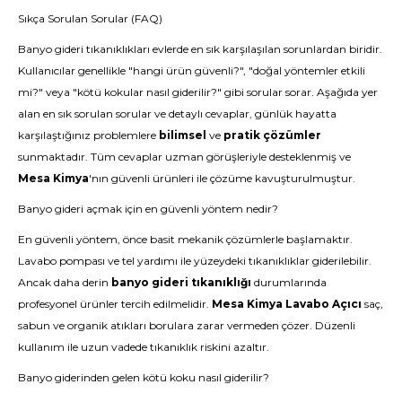
Sıkça Sorulan Sorular (FAQ)
Banyo gideri tıkanıklıkları evlerde en sık karşılaşılan sorunlardan biridir.
Kullanıcılar genellikle "hangi ürün güvenli?", "doğal yöntemler etkili
mi?" veya "kötü kokular nasıl giderilir?" gibi sorular sorar. Aşağıda yer
alan en sık sorulan sorular ve detaylı cevaplar, günlük hayatta
karşılaştığınız problemlere
bilimsel
ve
pratik çözümler
sunmaktadır. Tüm cevaplar uzman görüşleriyle desteklenmiş ve
Mesa Kimya
'nın güvenli ürünleri ile çözüme kavuşturulmuştur.
Banyo gideri açmak için en güvenli yöntem nedir?
En güvenli yöntem, önce basit mekanik çözümlerle başlamaktır.
Lavabo pompası ve tel yardımı ile yüzeydeki tıkanıklıklar giderilebilir.
Ancak daha derin
banyo gideri tıkanıklığı
durumlarında
profesyonel ürünler tercih edilmelidir.
Mesa Kimya Lavabo Açıcı
saç,
sabun ve organik atıkları borulara zarar vermeden çözer. Düzenli
kullanım ile uzun vadede tıkanıklık riskini azaltır.
Banyo giderinden gelen kötü koku nasıl giderilir?