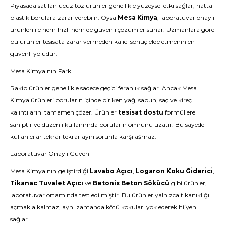
Piyasada satılan ucuz toz ürünler genellikle yüzeysel etki sağlar, hatta
plastik borulara zarar verebilir. Oysa
Mesa Kimya
, laboratuvar onaylı
ürünleri ile hem hızlı hem de güvenli çözümler sunar. Uzmanlara göre
bu ürünler tesisata zarar vermeden kalıcı sonuç elde etmenin en
güvenli yoludur.
Mesa Kimya'nın Farkı
Rakip ürünler genellikle sadece geçici ferahlık sağlar. Ancak Mesa
Kimya ürünleri boruların içinde biriken yağ, sabun, saç ve kireç
kalıntılarını tamamen çözer. Ürünler
tesisat dostu
formüllere
sahiptir ve düzenli kullanımda boruların ömrünü uzatır. Bu sayede
kullanıcılar tekrar tekrar aynı sorunla karşılaşmaz.
Laboratuvar Onaylı Güven
Mesa Kimya'nın geliştirdiği
Lavabo Açıcı
,
Logaron Koku Giderici
,
Tikanac Tuvalet Açıcı
ve
Betonix Beton Sökücü
gibi ürünler,
laboratuvar ortamında test edilmiştir. Bu ürünler yalnızca tıkanıklığı
açmakla kalmaz, aynı zamanda kötü kokuları yok ederek hijyen
sağlar.