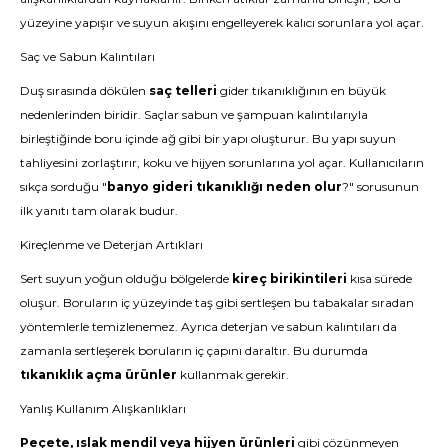
yüzeyine yapışır ve suyun akışını engelleyerek kalıcı sorunlara yol açar.
Saç ve Sabun Kalıntıları
Duş sırasında dökülen
saç telleri
gider tıkanıklığının en büyük
nedenlerinden biridir. Saçlar sabun ve şampuan kalıntılarıyla
birleştiğinde boru içinde ağ gibi bir yapı oluşturur. Bu yapı suyun
tahliyesini zorlaştırır, koku ve hijyen sorunlarına yol açar. Kullanıcıların
sıkça sorduğu "
banyo gideri tıkanıklığı neden olur
?" sorusunun
ilk yanıtı tam olarak budur.
Kireçlenme ve Deterjan Artıkları
Sert suyun yoğun olduğu bölgelerde
kireç birikintileri
kısa sürede
oluşur. Boruların iç yüzeyinde taş gibi sertleşen bu tabakalar sıradan
yöntemlerle temizlenemez. Ayrıca deterjan ve sabun kalıntıları da
zamanla sertleşerek boruların iç çapını daraltır. Bu durumda
tıkanıklık açma ürünler
kullanmak gerekir.
Yanlış Kullanım Alışkanlıkları
Peçete, ıslak mendil veya hijyen ürünleri
gibi çözünmeyen