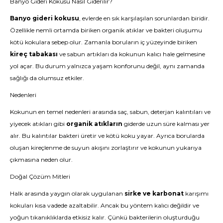
Banyo Gideri Kokusu Nasıl Giderilir?
Banyo gideri kokusu
, evlerde en sık karşılaşılan sorunlardan biridir.
Özellikle nemli ortamda biriken organik atıklar ve bakteri oluşumu
kötü kokulara sebep olur. Zamanla boruların iç yüzeyinde biriken
kireç tabakası
ve sabun artıkları da kokunun kalıcı hale gelmesine
yol açar. Bu durum yalnızca yaşam konforunu değil, aynı zamanda
sağlığı da olumsuz etkiler.
Nedenleri
Kokunun en temel nedenleri arasında saç, sabun, deterjan kalıntıları ve
yiyecek atıkları gibi
organik atıkların
giderde uzun süre kalması yer
alır. Bu kalıntılar bakteri üretir ve kötü koku yayar. Ayrıca borularda
oluşan kireçlenme de suyun akışını zorlaştırır ve kokunun yukarıya
çıkmasına neden olur.
Doğal Çözüm Mitleri
Halk arasında yaygın olarak uygulanan
sirke ve karbonat
karışımı
kokuları kısa vadede azaltabilir. Ancak bu yöntem kalıcı değildir ve
yoğun tıkanıklıklarda etkisiz kalır. Çünkü bakterilerin oluşturduğu