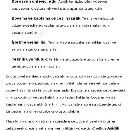
Korozyon önleyici etki:
Asidik temizleyiciler, yüzeyde
pasivasyon oluşturarak yeni pas oluşumunu geciktirir.
Boyama ve kaplama öncesi hazırlık:
Temiz ve yağsız bir
yüzey elde edilerek kaplama uygulamalarında maksimum
yapışma sağlanır.
İşletme verimliliği:
Temizlik sonrası bakım aralıkları uzar ve
ekipman performansı artar.
Teknik uyumluluk:
Farklı metal yüzeylere uygun formüller ile
geniş uygulama alanı sunar.
Endüstriyel alanlarda asidik yağ alma, otomotiv sektöründe gövde ve
parça boyama öncesinde, makine imalatında ise hareketli parçaların
yüzey hazırlığında kritik bir aşamadır. Bu yöntem sayesinde yüzeydeki
mikroskobik kir ve yağ kalıntıları ortadan kaldırılır, boyanın ya da
kaplamanın dayanıklılığı artırılır. Ayrıca, işlem sonrası yüzeyde geçici
bir paslanma önleyici tabaka oluşturulabilir.
Mesa Kimya, asidik yağ alma süreçlerinde güvenli ve etkili ürünler
geliştirerek üretim hatlarının verimliliğini yükseltir. Özellikle
Asidik