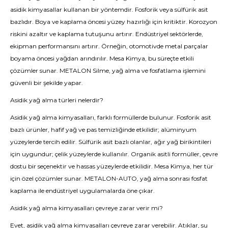
asidik kimyasallar kullanan bir yöntemdir. Fosforik veya sülfürik asit
bazlıdır. Boya ve kaplama öncesi yüzey hazırlığı için kritiktir. Korozyon
riskini azaltır ve kaplama tutuşunu artırır. Endüstriyel sektörlerde,
ekipman performansını artırır. Örneğin, otomotivde metal parçalar
boyama öncesi yağdan arındırılır. Mesa Kimya, bu süreçte etkili
çözümler sunar. METALON Silme, yağ alma ve fosfatlama işlemini
güvenli bir şekilde yapar.
Asidik yağ alma türleri nelerdir?
Asidik yağ alma kimyasalları, farklı formüllerde bulunur. Fosforik asit
bazlı ürünler, hafif yağ ve pas temizliğinde etkilidir; alüminyum
yüzeylerde tercih edilir. Sülfürik asit bazlı olanlar, ağır yağ birikintileri
için uygundur; çelik yüzeylerde kullanılır. Organik asitli formüller, çevre
dostu bir seçenektir ve hassas yüzeylerde etkilidir. Mesa Kimya, her tür
için özel çözümler sunar. METALON-AUTO, yağ alma sonrası fosfat
kaplama ile endüstriyel uygulamalarda öne çıkar.
Asidik yağ alma kimyasalları çevreye zarar verir mi?
Evet, asidik yağ alma kimyasalları çevreye zarar verebilir. Atıklar, su