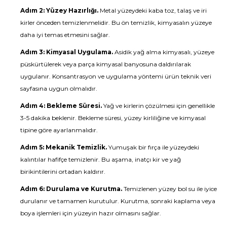
Adım 2: Yüzey Hazırlığı.
Metal yüzeydeki kaba toz, talaş ve iri
kirler önceden temizlenmelidir. Bu ön temizlik, kimyasalın yüzeye
daha iyi temas etmesini sağlar.
Adım 3: Kimyasal Uygulama.
Asidik yağ alma kimyasalı, yüzeye
püskürtülerek veya parça kimyasal banyosuna daldırılarak
uygulanır. Konsantrasyon ve uygulama yöntemi ürün teknik veri
sayfasına uygun olmalıdır.
Adım 4: Bekleme Süresi.
Yağ ve kirlerin çözülmesi için genellikle
3-5 dakika beklenir. Bekleme süresi, yüzey kirliliğine ve kimyasal
tipine göre ayarlanmalıdır.
Adım 5: Mekanik Temizlik.
Yumuşak bir fırça ile yüzeydeki
kalıntılar hafifçe temizlenir. Bu aşama, inatçı kir ve yağ
birikintilerini ortadan kaldırır.
Adım 6: Durulama ve Kurutma.
Temizlenen yüzey bol su ile iyice
durulanır ve tamamen kurutulur. Kurutma, sonraki kaplama veya
boya işlemleri için yüzeyin hazır olmasını sağlar.