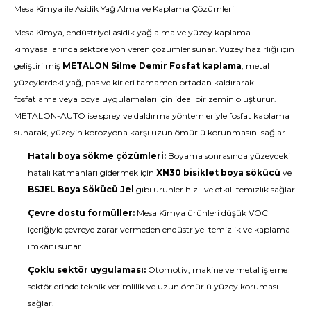
Mesa Kimya ile Asidik Yağ Alma ve Kaplama Çözümleri
Mesa Kimya, endüstriyel asidik yağ alma ve yüzey kaplama
kimyasallarında sektöre yön veren çözümler sunar. Yüzey hazırlığı için
geliştirilmiş
METALON Silme Demir Fosfat kaplama
, metal
yüzeylerdeki yağ, pas ve kirleri tamamen ortadan kaldırarak
fosfatlama veya boya uygulamaları için ideal bir zemin oluşturur.
METALON-AUTO ise sprey ve daldırma yöntemleriyle fosfat kaplama
sunarak, yüzeyin korozyona karşı uzun ömürlü korunmasını sağlar.
Hatalı boya sökme çözümleri:
Boyama sonrasında yüzeydeki
hatalı katmanları gidermek için
XN30 bisiklet boya sökücü
ve
BSJEL Boya Sökücü Jel
gibi ürünler hızlı ve etkili temizlik sağlar.
Çevre dostu formüller:
Mesa Kimya ürünleri düşük VOC
içeriğiyle çevreye zarar vermeden endüstriyel temizlik ve kaplama
imkânı sunar.
Çoklu sektör uygulaması:
Otomotiv, makine ve metal işleme
sektörlerinde teknik verimlilik ve uzun ömürlü yüzey koruması
sağlar.