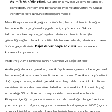
Adım 7: Atık Yönetimi.
Kullanılan kimyasal ve temizlik atıkları,
çevre dostu yöntemlerle bertaraf edilmeli ve atık yönetimi ulusal
yönetmeliklere uygun gerçekleştirilmelidir.
Mesa Kimya'nın asidik yağ alma ürünleri, hem hızlı temizlik sağlar
hem de kullanıcıyı güvenli uygulama için yönlendirir. Teknik
talimatlara tam uyum, yüzeyde maksimum temizlik ve işlem
güvenliği sağlar. Her adımda titizlikle hareket ederek, teknik sorunların
önüne geçebilirsiniz.
Bsjel duvar boya sökücü
nasıl ve neden
kullanılır bu yazımızda.
Asidik Yağ Alma Kimyasallarının Çevresel ve Sağlık Etkileri
Asidik yağ alma kimyasalları, teknik faydalarının yanı sıra hem çevresel
hem de sağlık açısından önemli riskler barındırır. Özellikle atık yönetimi
doğru yapılmazsa, endüstriyel atıklar su kaynaklarında ciddi kirlilik ve
ekosistem üzerinde uzun süreli tahribat oluşturabilir. 1 litre asidik yağ
alma atığı, 50 bin litre temiz suyun kirlenmesine sebep olabilir.
Kimyasal içeriğin suya karışması, su canlıları ve doğal denge üzerinde
yıkıcı etki yaratır. Ayrıca, uygulama sırasında ortaya çıkan VOC (uçucu
organik bileşik) emisyonları hava kalitesini olumsuz etkiler ve insan