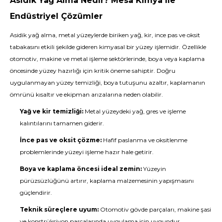
Asidik Yağ Alma Nedir? Mesa Kimya ile
Endüstriyel Çözümler
Asidik yağ alma, metal yüzeylerde biriken yağ, kir, ince pas ve oksit
tabakasını etkili şekilde gideren kimyasal bir yüzey işlemidir. Özellikle
otomotiv, makine ve metal işleme sektörlerinde, boya veya kaplama
öncesinde yüzey hazırlığı için kritik öneme sahiptir. Doğru
uygulanmayan yüzey temizliği, boya tutuşunu azaltır, kaplamanın
ömrünü kısaltır ve ekipman arızalarına neden olabilir.
Yağ ve kir temizliği:
Metal yüzeydeki yağ, gres ve işleme
kalıntılarını tamamen giderir.
İnce pas ve oksit çözme:
Hafif paslanma ve oksitlenme
problemlerinde yüzeyi işleme hazır hale getirir.
Boya ve kaplama öncesi ideal zemin:
Yüzeyin
pürüzsüzlüğünü artırır, kaplama malzemesinin yapışmasını
güçlendirir.
Teknik süreçlere uyum:
Otomotiv gövde parçaları, makine şasi
ve konstrüksiyon parçalarında uygulama için uygundur.