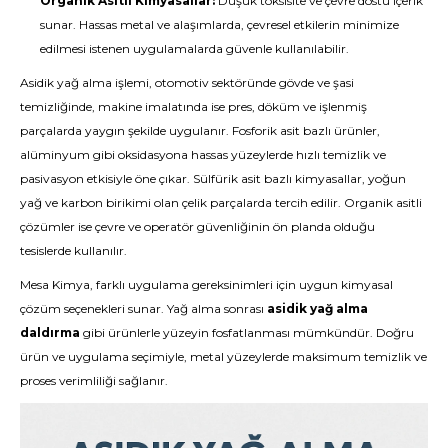
Organik Asitli Kimyasallar:
Düşük toksisite ve çevre dostu içerik
sunar. Hassas metal ve alaşımlarda, çevresel etkilerin minimize
edilmesi istenen uygulamalarda güvenle kullanılabilir.
Asidik yağ alma işlemi, otomotiv sektöründe gövde ve şasi
temizliğinde, makine imalatında ise pres, döküm ve işlenmiş
parçalarda yaygın şekilde uygulanır. Fosforik asit bazlı ürünler,
alüminyum gibi oksidasyona hassas yüzeylerde hızlı temizlik ve
pasivasyon etkisiyle öne çıkar. Sülfürik asit bazlı kimyasallar, yoğun
yağ ve karbon birikimi olan çelik parçalarda tercih edilir. Organik asitli
çözümler ise çevre ve operatör güvenliğinin ön planda olduğu
tesislerde kullanılır.
Mesa Kimya, farklı uygulama gereksinimleri için uygun kimyasal
çözüm seçenekleri sunar. Yağ alma sonrası
asidik yağ alma
daldırma
gibi ürünlerle yüzeyin fosfatlanması mümkündür. Doğru
ürün ve uygulama seçimiyle, metal yüzeylerde maksimum temizlik ve
proses verimliliği sağlanır.