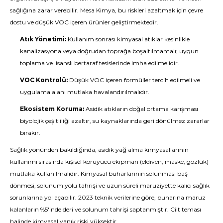
sağlığına zarar verebilir. Mesa Kimya, bu riskleri azaltmak için çevre
dostu ve düşük VOC içeren ürünler geliştirmektedir.
Atık Yönetimi:
Kullanım sonrası kimyasal atıklar kesinlikle
kanalizasyona veya doğrudan toprağa boşaltılmamalı; uygun
toplama ve lisanslı bertaraf tesislerinde imha edilmelidir.
VOC Kontrolü:
Düşük VOC içeren formüller tercih edilmeli ve
uygulama alanı mutlaka havalandırılmalıdır.
Ekosistem Koruma:
Asidik atıkların doğal ortama karışması
biyolojik çeşitliliği azaltır, su kaynaklarında geri dönülmez zararlar
bırakır.
Sağlık yönünden bakıldığında, asidik yağ alma kimyasallarının
kullanımı sırasında kişisel koruyucu ekipman (eldiven, maske, gözlük)
mutlaka kullanılmalıdır. Kimyasal buharlarının solunması baş
dönmesi, solunum yolu tahrişi ve uzun süreli maruziyette kalıcı sağlık
sorunlarına yol açabilir. 2023 teknik verilerine göre, buharına maruz
kalanların %5'inde deri ve solunum tahrişi saptanmıştır. Cilt teması
halinde kimyasal yanık riski yüksektir.