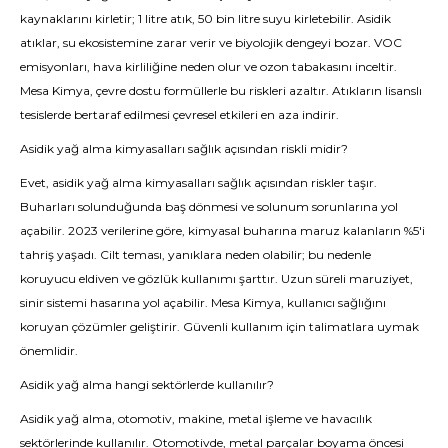
kaynaklarını kirletir; 1 litre atık, 50 bin litre suyu kirletebilir. Asidik
atıklar, su ekosistemine zarar verir ve biyolojik dengeyi bozar. VOC
emisyonları, hava kirliliğine neden olur ve ozon tabakasını inceltir.
Mesa Kimya, çevre dostu formüllerle bu riskleri azaltır. Atıkların lisanslı
tesislerde bertaraf edilmesi çevresel etkileri en aza indirir.
Asidik yağ alma kimyasalları sağlık açısından riskli midir?
Evet, asidik yağ alma kimyasalları sağlık açısından riskler taşır.
Buharları solunduğunda baş dönmesi ve solunum sorunlarına yol
açabilir. 2023 verilerine göre, kimyasal buharına maruz kalanların %5'i
tahriş yaşadı. Cilt teması, yanıklara neden olabilir; bu nedenle
koruyucu eldiven ve gözlük kullanımı şarttır. Uzun süreli maruziyet,
sinir sistemi hasarına yol açabilir. Mesa Kimya, kullanıcı sağlığını
koruyan çözümler geliştirir. Güvenli kullanım için talimatlara uymak
önemlidir.
Asidik yağ alma hangi sektörlerde kullanılır?
Asidik yağ alma, otomotiv, makine, metal işleme ve havacılık
sektörlerinde kullanılır. Otomotivde, metal parçalar boyama öncesi