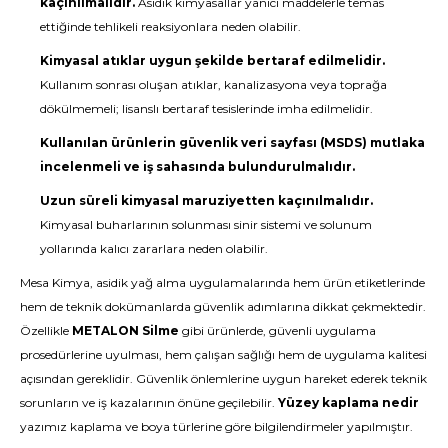
kaçınılmalıdır.
Asidik kimyasallar yanıcı maddelerle temas
ettiğinde tehlikeli reaksiyonlara neden olabilir.
Kimyasal atıklar uygun şekilde bertaraf edilmelidir.
Kullanım sonrası oluşan atıklar, kanalizasyona veya toprağa
dökülmemeli; lisanslı bertaraf tesislerinde imha edilmelidir.
Kullanılan ürünlerin güvenlik veri sayfası (MSDS) mutlaka
incelenmeli ve iş sahasında bulundurulmalıdır.
Uzun süreli kimyasal maruziyetten kaçınılmalıdır.
Kimyasal buharlarının solunması sinir sistemi ve solunum
yollarında kalıcı zararlara neden olabilir.
Mesa Kimya, asidik yağ alma uygulamalarında hem ürün etiketlerinde
hem de teknik dokümanlarda güvenlik adımlarına dikkat çekmektedir.
Özellikle
METALON Silme
gibi ürünlerde, güvenli uygulama
prosedürlerine uyulması, hem çalışan sağlığı hem de uygulama kalitesi
açısından gereklidir. Güvenlik önlemlerine uygun hareket ederek teknik
sorunların ve iş kazalarının önüne geçilebilir.
Yüzey kaplama nedir
yazımız kaplama ve boya türlerine göre bilgilendirmeler yapılmıştır.