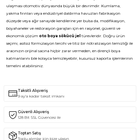
ulaşması otomotiv dünyasında büyük bir devrimdir. Kumlama,
yakma fırınları veya endüstriyel daldırma havuzları fabrikasyon
düzeyde veya ağır sanayide kendilerine yer bulsa da, modifikasyon,
boyahaneler ve restorasyon garajları için en rasyonel, güvenli ve
ekonomik çözüm
oto boya sökücü jel
türevleridir. Doğru ürün
seçimi, asitsiz formülasyon tercihi ve titiz bir nötralizasyon temizliği ile
aracınızın orijinal sacına hiçbir zarar vermeden, en dirençli boya
katmanlarını bile kolayca temizleyebilir, kusursuz kaporta işlemlerinin
temelini atabilirsiniz.
Taksitli Alışveriş
9 ay'a kadar taksit imkanı
Güvenli Alışveriş
128 Bit SSL Güvencesi ile
Toptan Satış
Toplu alımlar için bize ulaşın