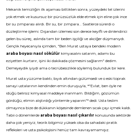
Mekanik temizliğin ilk aşaması bittikten sonra, yüzeydeki tel izlerini
yok etmek ve kusursuz bir pürüzsüzlük elde etmek için eline çok ince
bir su zımparası alırdı. Bir su, bir zımpara... Saatlerce sürerdi o
düzleştirme işlemi. Dışarıdan izlemesi son derece keyifli ve dinlendirici
gelen bu süreç, aslında tam bir beden işçiliği ve akciğer düşmanıydı.
Gençlik heyecanıyla içimden, "Ben Murat ustaya bendeki modern
araba boyası nasıl sökülür
kimyasalını satarım, adamı bu
eziyetten kurtarır, işini iki dakikada çözmesini sağlarım" dedim.
Demeyeydik iyiydi ama o tecrübesizlikle söylemiş bulunduk bir kere.
Murat usta yüzüme baktı, bıyık altından gülümsedi ve o eski toprak
sanayi ustalarının kendinden emin duruşuyla, *"Evlat, ben öyle ne
idüğü belirsiz kimyasal maddeye inanmam. Bildiğim, gözümün
gördüğü, elimin alıştırdığı yöntemle yaparım"* dedi. Usta teslim
olmayınca bize de dükkanın köşesinde demlenen sıcak çayı içmek kaldı.
Tabii o dönemlerde
araba boyası nasıl çıkarılır
konusunda sektörde
daha çok yeniyiz, teorik bilgimiz yüksek olsa da sahadaki pratik
refleksleri ve usta psikolojisini henüz tam kavrayamamışız.