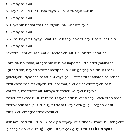
Detayları Gör
3. Boya Sökücü Jeli Fırça veya Rulo ile Yüzeye Sürün
Detayları Gör
4. Boyanın Kabarma Reaksiyonunu Gözlemleyin
Detayları Gör
5. Yumuşayan Boyayı Spatula ile Kazıyın ve Yüzeyi Nötralize Edin
Detayları Gör
Sektörel Tehlike: Asit Katkılı Merdiven Altı Ürünlerin Zararları
Tam bu noktada, araç sahiplerini ve kaporta ustalarını yakından
ilgilendiren, hayati öneme sahip teknik bir gerçeğin altını çizmek
gerekiyor. Piyasada macunlu veya çok katmanlı araçlarda beklenen
hızlı kabarma reaksiyonunu normal jellerle elde edemeyen bazı
kalitesiz, merdiven altı kimya firmaları kolaycı bir yola
başvurmaktadır. Ürün formülasyonlarının içerisine yüksek oranlarda
hidroklorik asit (tuz ruhu), nitrik asit veya çok güçlü organik asit
bileşikleri entegre etmektedirler.
Asit katılmış bir ürün, ilk bakışta boyayı ve altındaki macunu saniyeler
içinde yakıp kavurduğu için ustaya çok güçlü bir
araba boyası