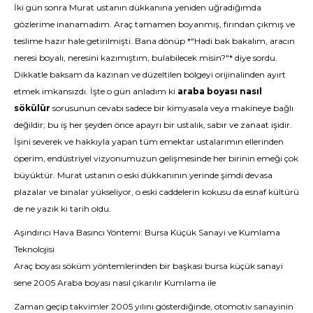
İki gün sonra Murat ustanın dükkanına yeniden uğradığımda
gözlerime inanamadım. Araç tamamen boyanmış, fırından çıkmış ve
teslime hazır hale getirilmişti. Bana dönüp *"Hadi bak bakalım, aracın
neresi boyalı, neresini kazımıştım, bulabilecek misin?"* diye sordu.
Dikkatle baksam da kazınan ve düzeltilen bölgeyi orijinalinden ayırt
etmek imkansızdı. İşte o gün anladım ki
araba boyası nasıl
sökülür
sorusunun cevabı sadece bir kimyasala veya makineye bağlı
değildir; bu iş her şeyden önce apayrı bir ustalık, sabır ve zanaat işidir.
İşini severek ve hakkıyla yapan tüm emektar ustalarımın ellerinden
öperim, endüstriyel vizyonumuzun gelişmesinde her birinin emeği çok
büyüktür. Murat ustanın o eski dükkanının yerinde şimdi devasa
plazalar ve binalar yükseliyor, o eski caddelerin kokusu da esnaf kültürü
de ne yazık ki tarih oldu.
Aşındırıcı Hava Basıncı Yöntemi: Bursa Küçük Sanayi ve Kumlama
Teknolojisi
Araç boyası söküm yöntemlerinden bir başkası bursa küçük sanayi
sene 2005 Araba boyası nasıl çıkarılır Kumlama ile
Zaman geçip takvimler 2005 yılını gösterdiğinde, otomotiv sanayinin