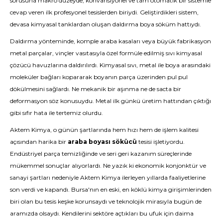
sorusuna makro düzeyde, konvansiyonel ve tam otomatik bir sistemle
cevap veren ilk profesyonel tesislerden biriydi. Geliştirdikleri sistem,
devasa kimyasal tanklardan oluşan daldırma boya söküm hattıydı.
Daldırma yönteminde, komple araba kasaları veya büyük fabrikasyon
metal parçalar, vinçler vasıtasıyla özel formüle edilmiş sıvı kimyasal
çözücü havuzlarına daldırılırdı. Kimyasal sıvı, metal ile boya arasındaki
moleküler bağları kopararak boyanın parça üzerinden pul pul
dökülmesini sağlardı. Ne mekanik bir aşınma ne de sacta bir
deformasyon söz konusuydu. Metal ilk günkü üretim hattından çıktığı
gibi sıfır hata ile tertemiz olurdu.
Aktem Kimya, o günün şartlarında hem hızı hem de işlem kalitesi
açısından harika bir
araba boyası sökücü
tesisi işletiyordu.
Endüstriyel parça temizliğinde ve seri geri kazanım süreçlerinde
mükemmel sonuçlar alıyorlardı. Ne yazık ki ekonomik konjonktür ve
sanayi şartları nedeniyle Aktem Kimya ilerleyen yıllarda faaliyetlerine
son verdi ve kapandı. Bursa'nın en eski, en köklü kimya girişimlerinden
biri olan bu tesis keşke korunsaydı ve teknolojik mirasıyla bugün de
aramızda olsaydı. Kendilerini sektöre açtıkları bu ufuk için daima