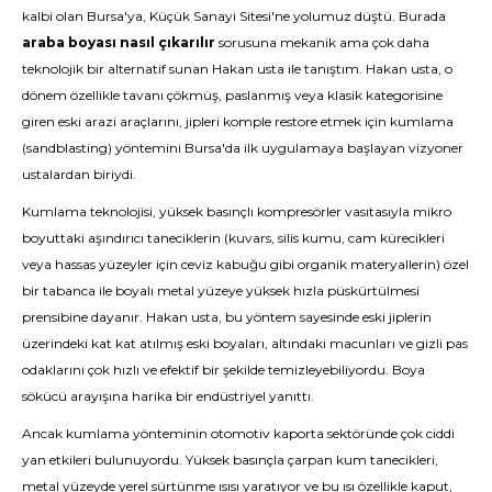
kalbi olan Bursa'ya, Küçük Sanayi Sitesi'ne yolumuz düştü. Burada
araba boyası nasıl çıkarılır
sorusuna mekanik ama çok daha
teknolojik bir alternatif sunan Hakan usta ile tanıştım. Hakan usta, o
dönem özellikle tavanı çökmüş, paslanmış veya klasik kategorisine
giren eski arazi araçlarını, jipleri komple restore etmek için kumlama
(sandblasting) yöntemini Bursa'da ilk uygulamaya başlayan vizyoner
ustalardan biriydi.
Kumlama teknolojisi, yüksek basınçlı kompresörler vasıtasıyla mikro
boyuttaki aşındırıcı taneciklerin (kuvars, silis kumu, cam kürecikleri
veya hassas yüzeyler için ceviz kabuğu gibi organik materyallerin) özel
bir tabanca ile boyalı metal yüzeye yüksek hızla püskürtülmesi
prensibine dayanır. Hakan usta, bu yöntem sayesinde eski jiplerin
üzerindeki kat kat atılmış eski boyaları, altındaki macunları ve gizli pas
odaklarını çok hızlı ve efektif bir şekilde temizleyebiliyordu. Boya
sökücü arayışına harika bir endüstriyel yanıttı.
Ancak kumlama yönteminin otomotiv kaporta sektöründe çok ciddi
yan etkileri bulunuyordu. Yüksek basınçla çarpan kum tanecikleri,
metal yüzeyde yerel sürtünme ısısı yaratıyor ve bu ısı özellikle kaput,