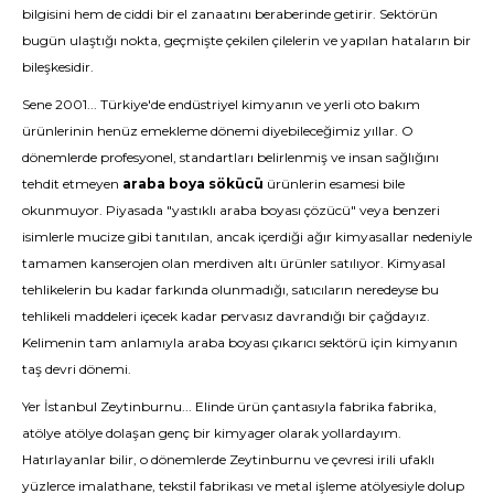
bilgisini hem de ciddi bir el zanaatını beraberinde getirir. Sektörün
bugün ulaştığı nokta, geçmişte çekilen çilelerin ve yapılan hataların bir
bileşkesidir.
Sene 2001... Türkiye'de endüstriyel kimyanın ve yerli oto bakım
ürünlerinin henüz emekleme dönemi diyebileceğimiz yıllar. O
dönemlerde profesyonel, standartları belirlenmiş ve insan sağlığını
tehdit etmeyen
araba boya sökücü
ürünlerin esamesi bile
okunmuyor. Piyasada "yastıklı araba boyası çözücü" veya benzeri
isimlerle mucize gibi tanıtılan, ancak içerdiği ağır kimyasallar nedeniyle
tamamen kanserojen olan merdiven altı ürünler satılıyor. Kimyasal
tehlikelerin bu kadar farkında olunmadığı, satıcıların neredeyse bu
tehlikeli maddeleri içecek kadar pervasız davrandığı bir çağdayız.
Kelimenin tam anlamıyla araba boyası çıkarıcı sektörü için kimyanın
taş devri dönemi.
Yer İstanbul Zeytinburnu... Elinde ürün çantasıyla fabrika fabrika,
atölye atölye dolaşan genç bir kimyager olarak yollardayım.
Hatırlayanlar bilir, o dönemlerde Zeytinburnu ve çevresi irili ufaklı
yüzlerce imalathane, tekstil fabrikası ve metal işleme atölyesiyle dolup