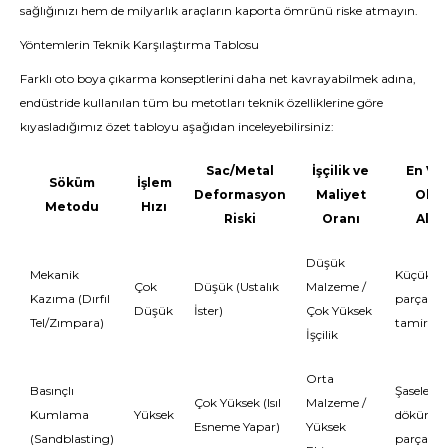
sağlığınızı hem de milyarlık araçların kaporta ömrünü riske atmayın.
Yöntemlerin Teknik Karşılaştırma Tablosu
Farklı oto boya çıkarma konseptlerini daha net kavrayabilmek adına,
endüstride kullanılan tüm bu metotları teknik özelliklerine göre
kıyasladığımız özet tabloyu aşağıdan inceleyebilirsiniz:
Sac/Metal
İşçilik ve
En Ver
Söküm
İşlem
Deformasyon
Maliyet
Oldu
Metodu
Hızı
Riski
Oranı
Alan
Düşük
Mekanik
Küçük, lo
Çok
Düşük (Ustalık
Malzeme /
Kazıma (Dırfıl
parça baz
Düşük
İster)
Çok Yüksek
Tel/Zımpara)
tamiratl
İşçilik
Orta
Basınçlı
Şaseler, j
Çok Yüksek (Isıl
Malzeme /
Kumlama
Yüksek
döküm k
Esneme Yapar)
Yüksek
(Sandblasting)
parçalar