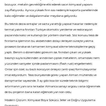
bozuyor, metalin gevrekliğine etki ederek sacın kimyasal yapısını
zayıflatıyordu. Ayrıca yüksek fırın ısısı nedeniyle kaporta panellerinde
kalıcı eğilmeler ve dalgalanmalar meydana geliyordu.
Bu teknik dezavantajlar ve sacta yarattığı yapısal hasarlar nedeniyle
termal yakma fırınları Türkiye otomotiv yenileme ve restorasyon
pazarında kalıcı ve kullanışlı bir yöntem olamadı. Söz konusu tesis de
fırınlama işleminin bu akıbetinden dolayı ilerleyen süreçte yakma
prosesini bırakarak tamamen kimyasal sökme teknolojilerine geçiş
yaptı. Benim o dönemdeki görevim ise, fırından çıkan ve yüksek
basınçlı suyla küllerinden arındırılan çıplak metallerin, ortamdaki nem
yüzünden saniyeler içinde paslanmasını (flash rust) engellemekti.
Onlar için özel, su bazlı korozyon önleyici (anti-pas) formülasyonlar
imal ediyordum. Tesis bünyesinde görev yapan Alman mühendis ve
danışmanlar sayesinde, 3 ay gibi kısa bir sürede teknik bilgimi
artırmanın yanı sıra ne kadar Almanca sanayi argosu varsa öğrenmek
de bu projenin bana kalan eğlenceli yan kârı oldu.
Modern Çözüm: Kimyasal Boya Sökücü Jeller ve Doğru Uygulama
Protokolü