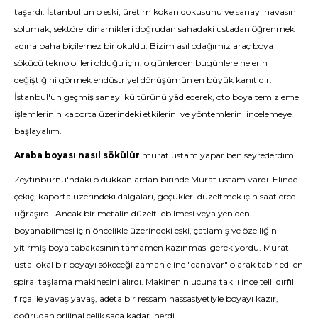
taşardı. İstanbul'un o eski, üretim kokan dokusunu ve sanayi havasını
solumak, sektörel dinamikleri doğrudan sahadaki ustadan öğrenmek
adına paha biçilemez bir okuldu. Bizim asıl odağımız araç
boya
sökücü
teknolojileri olduğu için, o günlerden bugünlere nelerin
değiştiğini görmek endüstriyel dönüşümün en büyük kanıtıdır.
İstanbul'un geçmiş sanayi kültürünü yâd ederek, oto boya temizleme
işlemlerinin kaporta üzerindeki etkilerini ve yöntemlerini incelemeye
başlayalım.
Araba boyası nasıl sökülür
murat ustam yapar ben seyrederdim
Zeytinburnu'ndaki o dükkanlardan birinde Murat ustam vardı. Elinde
çekiç, kaporta üzerindeki dalgaları, göçükleri düzeltmek için saatlerce
uğraşırdı. Ancak bir metalin düzeltilebilmesi veya yeniden
boyanabilmesi için öncelikle üzerindeki eski, çatlamış ve özelliğini
yitirmiş boya tabakasının tamamen kazınması gerekiyordu. Murat
usta lokal bir boyayı sökeceği zaman eline "canavar" olarak tabir edilen
spiral taşlama makinesini alırdı. Makinenin ucuna takılı ince telli dırfıl
fırça ile yavaş yavaş, adeta bir ressam hassasiyetiyle boyayı kazır,
doğrudan orijinal çelik saça kadar inerdi.