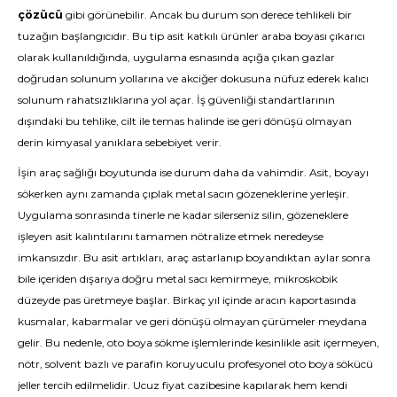
çözücü
gibi görünebilir. Ancak bu durum son derece tehlikeli bir
tuzağın başlangıcıdır. Bu tip asit katkılı ürünler araba boyası çıkarıcı
olarak kullanıldığında, uygulama esnasında açığa çıkan gazlar
doğrudan solunum yollarına ve akciğer dokusuna nüfuz ederek kalıcı
solunum rahatsızlıklarına yol açar. İş güvenliği standartlarının
dışındaki bu tehlike, cilt ile temas halinde ise geri dönüşü olmayan
derin kimyasal yanıklara sebebiyet verir.
İşin araç sağlığı boyutunda ise durum daha da vahimdir. Asit, boyayı
sökerken aynı zamanda çıplak metal sacın gözeneklerine yerleşir.
Uygulama sonrasında tinerle ne kadar silerseniz silin, gözeneklere
işleyen asit kalıntılarını tamamen nötralize etmek neredeyse
imkansızdır. Bu asit artıkları, araç astarlanıp boyandıktan aylar sonra
bile içeriden dışarıya doğru metal sacı kemirmeye, mikroskobik
düzeyde pas üretmeye başlar. Birkaç yıl içinde aracın kaportasında
kusmalar, kabarmalar ve geri dönüşü olmayan çürümeler meydana
gelir. Bu nedenle, oto boya sökme işlemlerinde kesinlikle asit içermeyen,
nötr, solvent bazlı ve parafin koruyuculu profesyonel oto boya sökücü
jeller tercih edilmelidir. Ucuz fiyat cazibesine kapılarak hem kendi