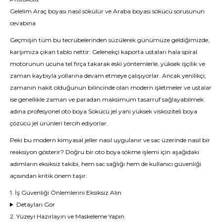
Gelelim Araç boyası nasıl sökülür ve Araba boyası sökücü sorusunun
cevabına
Geçmişin tüm bu tecrübelerinden süzülerek günümüze geldiğimizde,
karşımıza çıkan tablo nettir: Gelenekçi kaporta ustaları hala spiral
motorunun ucuna tel fırça takarak eski yöntemlerle, yüksek işçilik ve
zaman kaybıyla yollarına devam etmeye çalışıyorlar. Ancak yenilikçi,
zamanın nakit olduğunun bilincinde olan modern işletmeler ve ustalar
ise genellikle zaman ve paradan maksimum tasarruf sağlayabilmek
adına profesyonel oto
boya Sökücü jel
yani yüksek viskoziteli boya
çözücü jel ürünleri tercih ediyorlar.
Peki bu modern kimyasal jeller nasıl uygulanır ve sac üzerinde nasıl bir
reaksiyon gösterir? Doğru bir oto boya sökme işlemi için aşağıdaki
adımların eksiksiz takibi, hem sac sağlığı hem de kullanıcı güvenliği
açısından kritik önem taşır:
1. İş Güvenliği Önlemlerini Eksiksiz Alın
Detayları Gör
2. Yüzeyi Hazırlayın ve Maskeleme Yapın