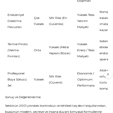
Ekipman
Komple 
Endüstriyel
Yüksek Tesis
Çok
Sıfır Risk (En
kasaları, 
Daldırma
Yatırım
Yüksek
Güvenlisi)
imalat ge
Havuzları
Maliyeti
kazanıml
Isıdan
Termal Piroliz
Yüksek
Yüksek (Metal
etkilenm
(Yakma
Orta
Enerji / Tesis
Yapısını Bozar)
endüstriy
Fırınları)
Maliyeti
aparatla
Atölye
Profesyonel
Ekonomik /
Sıfır Risk
ortamınd
Boya Sökücü
Yüksek
Optimum
(Güvenli)
türlü lok
Jel
Performans
komple 
Sonuç ve Değerlendirme
Sektörün 2001 yılındaki kontrolsüz ve tehlikeli taş devri koşullarından,
bugünün modern, çevreye ve insana duyarlı kimyasal formüllerine