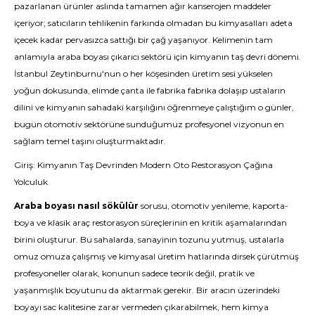
pazarlanan ürünler aslında tamamen ağır kanserojen maddeler
içeriyor; satıcıların tehlikenin farkında olmadan bu kimyasalları adeta
içecek kadar pervasızca sattığı bir çağ yaşanıyor. Kelimenin tam
anlamıyla araba boyası çıkarıcı sektörü için kimyanın taş devri dönemi.
İstanbul Zeytinburnu'nun o her köşesinden üretim sesi yükselen
yoğun dokusunda, elimde çanta ile fabrika fabrika dolaşıp ustaların
dilini ve kimyanın sahadaki karşılığını öğrenmeye çalıştığım o günler,
bugün otomotiv sektörüne sunduğumuz profesyonel vizyonun en
sağlam temel taşını oluşturmaktadır.
Giriş: Kimyanın Taş Devrinden Modern Oto Restorasyon Çağına
Yolculuk
Araba boyası nasıl sökülür
sorusu, otomotiv yenileme, kaporta-
boya ve klasik araç restorasyon süreçlerinin en kritik aşamalarından
birini oluşturur. Bu sahalarda, sanayinin tozunu yutmuş, ustalarla
omuz omuza çalışmış ve kimyasal üretim hatlarında dirsek çürütmüş
profesyoneller olarak, konunun sadece teorik değil, pratik ve
yaşanmışlık boyutunu da aktarmak gerekir. Bir aracın üzerindeki
boyayı sac kalitesine zarar vermeden çıkarabilmek, hem kimya