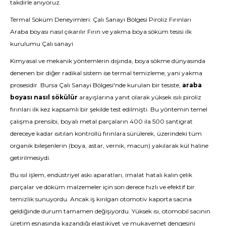
takdirle anıyoruz.
Termal Söküm Deneyimleri: Çalı Sanayi Bölgesi Piroliz Fırınları
Araba boyası nasıl çıkarılır Fırın ve yakma boya söküm tesisi ilk
kurulumu Çalı sanayi
Kimyasal ve mekanik yöntemlerin dışında, boya sökme dünyasında
denenen bir diğer radikal sistem ise termal temizleme, yani yakma
prosesidir. Bursa Çalı Sanayi Bölgesi'nde kurulan bir tesiste,
araba
boyası nasıl sökülür
arayışlarına yanıt olarak yüksek ısılı piroliz
fırınları ilk kez kapsamlı bir şekilde test edilmişti. Bu yöntemin temel
çalışma prensibi, boyalı metal parçaların 400 ila 500 santigrat
dereceye kadar ısıtılan kontrollü fırınlara sürülerek, üzerindeki tüm
organik bileşenlerin (boya, astar, vernik, macun) yakılarak kül haline
getirilmesiydi.
Bu ısıl işlem, endüstriyel askı aparatları, imalat hatalı kalın çelik
parçalar ve döküm malzemeler için son derece hızlı ve efektif bir
temizlik sunuyordu. Ancak iş kırılgan otomotiv kaporta sacına
geldiğinde durum tamamen değişiyordu. Yüksek ısı, otomobil sacının
üretim esnasında kazandığı elastikiyet ve mukavemet dengesini