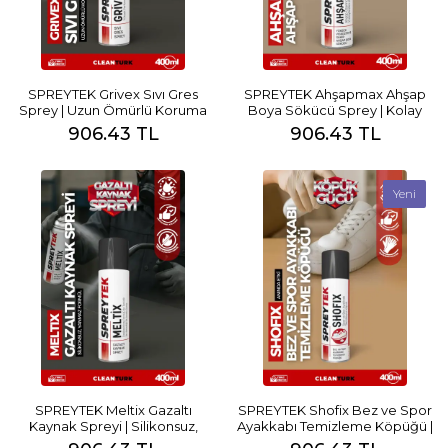
SPREYTEK Grivex Sıvı Gres
SPREYTEK Ahşapmax Ahşap
Sprey | Uzun Ömürlü Koruma
Boya Sökücü Sprey | Kolay
ve Çok Amaçlı Yağlayıcı
Temizlik
906.43 TL
906.43 TL
Yeni
SPREYTEK Meltix Gazaltı
SPREYTEK Shofix Bez ve Spor
Kaynak Spreyi | Silikonsuz,
Ayakkabı Temizleme Köpüğü |
Yanmaz Formül
Anında Etki