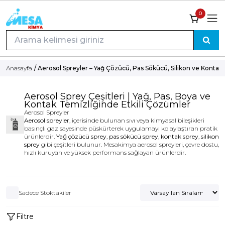
0
Anasayfa
/ Aerosol Spreyler – Yağ Çözücü, Pas Sökücü, Silikon ve Kontak 
Aerosol Sprey Çeşitleri | Yağ, Pas, Boya ve
Kontak Temizliğinde Etkili Çözümler
Aerosol Spreyler
Aerosol spreyler
, içerisinde bulunan sıvı veya kimyasal bileşikleri
basınçlı gaz sayesinde püskürterek uygulamayı kolaylaştıran pratik
ürünlerdir.
Yağ çözücü sprey
,
pas sökücü sprey
,
kontak sprey
,
silikon
sprey
gibi çeşitleri bulunur. Mesakimya aerosol spreyleri, çevre dostu,
hızlı kuruyan ve yüksek performans sağlayan ürünlerdir.
Sadece Stoktakiler
Filtre