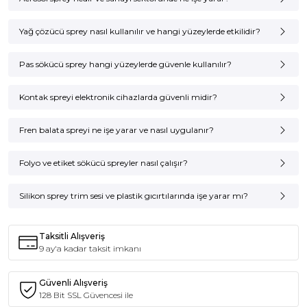
Aerosol sprey
Yağ çözücü sprey nasıl kullanılır ve hangi yüzeylerde etkilidir?
Yağ çözücü sprey
yağ çözücü sprey
pas sökücü sprey
fren balata spreyi
kontak temizleyici sprey
Pas sökücü sprey hangi yüzeylerde güvenle kullanılır?
Pas sökücü sprey
Kontak spreyi elektronik cihazlarda güvenli midir?
Kontak spreyi
Fren balata spreyi ne işe yarar ve nasıl uygulanır?
yağsız kontak spreyi
Fren balata spreyi
Yağ sökücü
Folyo ve etiket sökücü spreyler nasıl çalışır?
sprey
Folyo sökücü sprey
etiket çıkarıcı sprey
Pas temizleyici sprey
Silikon sprey trim sesi ve plastik gıcırtılarında işe yarar mı?
silikon sprey
trim sesi
kontak temizleyici sprey
Taksitli Alışveriş
Fren spreyi
9 ay'a kadar taksit imkanı
Folyo sökücü sprey
Güvenli Alışveriş
128 Bit SSL Güvencesi ile