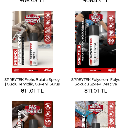
906.43 TL
906.43 TL
SPREYTEK Frefix Balata Spreyi
SPREYTEK Folyorem Folyo
| Güçlü Temizlik, Güvenli Sürüş
Sökücü Sprey | Araç ve
Konforu
Camdan Kalıntısız Söküm
811.01 TL
811.01 TL