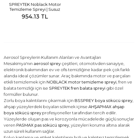
SPREYTEK Noblack Motor
Temizleme Spreyi | Susuz
Motor Temizleyici Spreyi
954.13 TL
Aerosol Spreylerin Kullanım Alanları ve Avantajları
Mesakimya'nın
aerosol sprey
çeşitleri, otomotivden sanayiye,
elektronik bakımından ev ve ofis temizliğine kadar pek çok farklı
alanda ideal çözümler sunar. Araç bakımında motor ve parçaları
etkili temizlemek için
NOBLACK motor temizleme spreyi
, fren ve
balata temizliği için ise
SPREYTEK fren balata spreyi
gibi özel
formüller bulunur.
Zorlu boya kalıntılarını çıkarmak için
BSSPREY boya sökücü sprey
,
ahşap yüzeylerdeki boyaları sökmek içinse
AHŞAPMAX ahşap
boya sökücü sprey
profesyoneller tarafından tercih edilir.
Yüzeylerde oluşan pas ve korozyonla mücadelede güçlü sonuçlar
veren
PASMAX pas sökücü sprey
, yüzeyleri koruma altına alarak
uzun süreli kullanım sağlar.
Folyo kaplama ve etiket kalıntılarını hızlı ve kalıntısız temizlemek