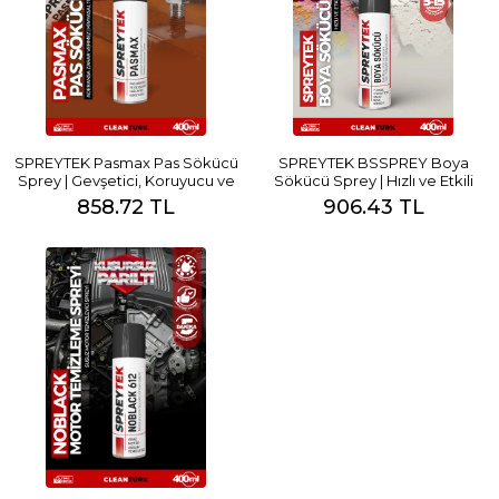
SPREYTEK Pasmax Pas Sökücü
SPREYTEK BSSPREY Boya
Sprey | Gevşetici, Koruyucu ve
Sökücü Sprey | Hızlı ve Etkili
Yağlayıcı
Boya Çıkarıcı
858.72 TL
906.43 TL