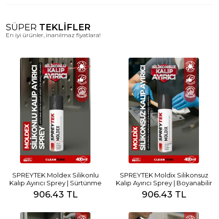
SÜPER
TEKLİFLER
En iyi ürünler, inanılmaz fiyatlara!
SPREYTEK Moldex Silikonlu
SPREYTEK Moldix Silikonsuz
Kalıp Ayırıcı Sprey | Sürtünme
Kalıp Ayırıcı Sprey | Boyanabilir
Azaltıcı, Kalıp Ayırıcı, Çok
ve Endüstriyel Güç
906.43 TL
906.43 TL
Amaçlı Yağlayıcı