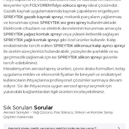
isteyenler için
FOLYOREM folyo sökücü sprey
ideal çözümdür.
Gazaltı kaynak uygulamalarında kaynak çapaklarını engelleyen
SPREYTEK gazaltı kaynak spreyi
, mekanik parçaların yağlanması
ve korunması içinse
SPREYTEK sıvı gres sprey
kullanılmaktadır.
Elektronik cihazların ve elektrik devrelerinin korunması amacıyla
SPREYTEK yağsız kontak spreyi
veya yüksek iletkenlik sağlayan
SPREYTEK yağlı kontak spreyi
gibi özel ürünler kullanılır. Kalıp
endüstrisinde tercih edilen
SPREYTEK silikonsuz kalıp ayırıcı spreyi
ile üretim süreçlerinizi hızlandırabilir, yüzeylerde parlaklık ve su
geçirmezlik sağlamak için ise
SPREYTEK silikon spreyi
güvenle
tercih edebilirsiniz.
Mesakimya'nın aerosol sprey ürünleri, çevre dostu formülleri, kolay
uygulama imkânı ve ekonomik fiyatları ile bireysel ve endüstriyel
kullanıcıların ihtiyaçlarına profesyonel çözümler sunmaya devam
ediyor. Siz de ihtiyacınıza uygun aerosol spreyi seçmek için
yukarıdaki bağlantılardan ilgili ürünleri inceleyebilirsiniz.
Sık Sorulan
Sorular
Aerosol Spreyler – Yağ Çözücü, Pas Sökücü, Silikon ve Kontak Sprey
Çeşitleri hakkında
Aerosol sprey nedir ve sanayi sektöründe ne işe yarar?