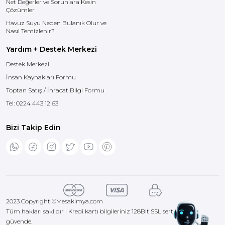
Net Değerler ve Sorunlara Kesin
Mesa Kimya olarak
Çözümler
geliştirdiğimiz zemin
yönetim protokolleri,
Havuz Suyu Neden Bulanık Olur ve
kirin yüzeye tutunma
Nasıl Temizlenir?
enerjisini (adhezyon
kuvvetini) kırmayı
Yardım + Destek Merkezi
hedefler. Geleneksel
deterjanlar kiri sadece
Destek Merkezi
yüzeyden kaydırırken,
İnsan Kaynakları Formu
profesyonel
formüllerimiz kir
Toptan Satış / İhracat Bilgi Formu
moleküllerini emülsiyon
haline getirerek
Tel:
0224 443 12 63
makinenin vakum
sisteminin bu atıkları
boru hattında tortu
Bizi Takip Edin
bırakmadan tahliye
etmesini sağlar.Modern
tesisat ve zemin
yönetiminde en büyük
risk, yüksek alkali içerikli
ürünlerin makine
aksamına ve zemin
kaplamasına verdiği
zarardır. Scrubby Pro
2023 Copyright ©
Mesakimya.com
serisi ürünlerimiz,
Tüm hakları saklıdır | Kredi kartı bilgileriniz 128Bit SSL sertifikası ile
içeriğindeki özel
güvende.
korozyon inhibitörleri