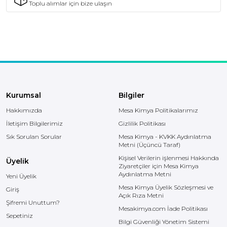
Toplu alımlar için bize ulaşın
enerjisini moleküler
düzeyde parçalamaya
odaklanır. Klasik
yöntemlerin aksine,
endüstriyel çözümlerimiz
boru hattında tortu
bırakmaz ve emiş
motorlarını koruyan
köpürmeyen formülüyle
öne çıkar. Aşağıda,
zeminlerinizdeki
kondisyonu yeniden
Kurumsal
Bilgiler
kazanmanızı sağlayacak
Hakkımızda
teknik detayları ve
Mesa Kimya Politikalarımız
uygulama rehberimizi
İletişim Bilgilerimiz
Gizlilik Politikası
bulabilirsiniz.&nbsp;Endüstriyel
Zemin Yönetimi: Ağır
Sık Sorulan Sorular
Mesa Kimya - KVKK Aydınlatma
Yağ, Lastik İzi ve
Metni (Üçüncü Taraf)
Kimyasal Blokajların
Kişisel Verilerin işlenmesi Hakkında
Profesyonel
Üyelik
Ziyaretçiler için Mesa Kimya
TasfiyesiEndüstriyel
Aydınlatma Metni
tesislerde, depo
Yeni Üyelik
alanlarında ve üretim
Mesa Kimya Üyelik Sözleşmesi ve
Giriş
hatlarında zemin sağlığı;
Açık Rıza Metni
hem iş güvenliği
Şifremi Unuttum?
standartlarının korunması
Mesakimya.com İade Politikası
Sepetiniz
hem de operasyonel
Bilgi Güvenliği Yönetim Sistemi
verimliliğin sürdürülmesi