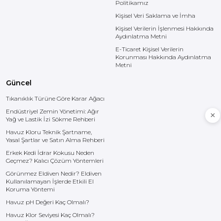
Politikamız
adına kritik bir
parametredir. Fabrika
Kişisel Veri Saklama ve İmha
zeminlerinde zamanla
biriken gres yağları,
Kişisel Verilerin İşlenmesi Hakkında
forklift lastiklerinden
Aydınlatma Metni
kopan polimer kalıntıları
E-Ticaret Kişisel Verilerin
ve ortamdaki tozla
Korunması Hakkında Aydınlatma
birleşerek kemikleşen
Metni
kir tabakaları, standart
temizlik yöntemleriyle
Güncel
çözülemez bir hale gelir.
Bu birikintiler, zemin
Tıkanıklık Türüne Göre Karar Ağacı
yüzeyindeki sürtünme
katsayısını düşürerek iş
Endüstriyel Zemin Yönetimi: Ağır
kazalarına davetiye
Yağ ve Lastik İzi Sökme Rehberi
çıkarırken, aynı zamanda
epoksi veya beton
Havuz Kloru Teknik Şartname,
yüzeylerin gözenek
Yasal Şartlar ve Satın Alma Rehberi
yapısına işleyerek kalıcı
Erkek Kedi İdrar Kokusu Neden
deformasyonlara yol
Geçmez? Kalıcı Çözüm Yöntemleri
açar.Zemin temizleme
makinesi kullanımı, bu tür
Görünmez Eldiven Nedir? Eldiven
ağır kirlerle mücadelede
Kullanılamayan İşlerde Etkili El
en etkili yöntemdir;
Koruma Yöntemi
ancak makinenin
Havuz pH Değeri Kaç Olmalı?
mekanik gücü, kullanılan
kimyasalın çözücü
Havuz Klor Seviyesi Kaç Olmalı?
kapasitesiyle sınırlıdır.